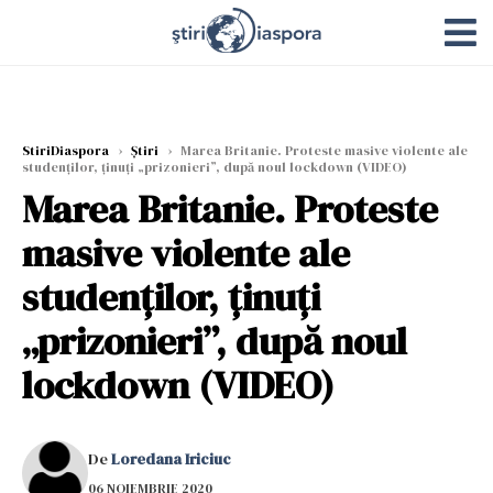
StiriDiaspora
›
Știri
›
Marea Britanie. Proteste masive violente ale
studenților, ținuți „prizonieri”, după noul lockdown (VIDEO)
Marea Britanie. Proteste
masive violente ale
studenților, ținuți
„prizonieri”, după noul
lockdown (VIDEO)
De
Loredana Iriciuc
06 NOIEMBRIE 2020