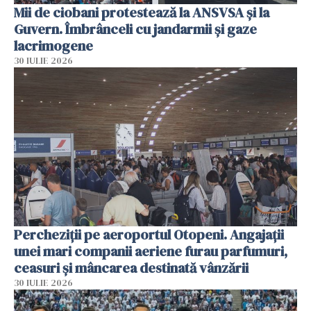
Mii de ciobani protestează la ANSVSA și la
Guvern. Îmbrânceli cu jandarmii și gaze
lacrimogene
30 IULIE 2026
Percheziții pe aeroportul Otopeni. Angajații
unei mari companii aeriene furau parfumuri,
ceasuri și mâncarea destinată vânzării
30 IULIE 2026