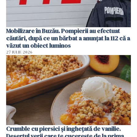
Mobilizare în Buzău. Pompierii au efectuat
căutări, după ce un bărbat a anunțat la 112 că a
văzut un obiect luminos
27 IULIE 2026
Crumble cu piersici și înghețată de vanilie.
Desertul verii care te cucerește de la prima