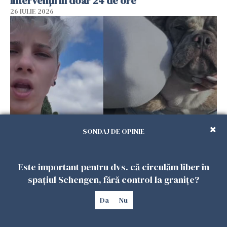
intervenții în doar 24 de ore
26 IULIE 2026
SONDAJ DE OPINIE
Ce a pățit o româncă în timp ce își plimba
câinele în Germania. Mesajul ei a stârnit
dezbateri aprinse
Este important pentru dvs. că circulăm liber în
25 IULIE 2026
spațiul Schengen, fără control la granițe?
Da
Nu