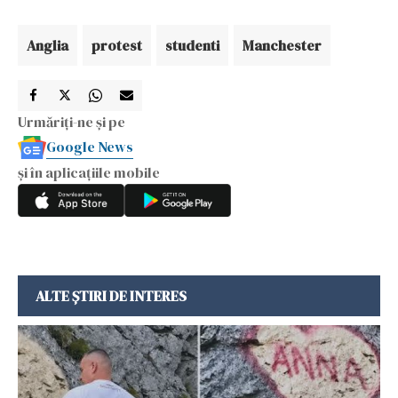
Anglia
protest
studenti
Manchester
Urmăriți-ne și pe
Google News
și în aplicațiile mobile
ALTE ȘTIRI DE INTERES