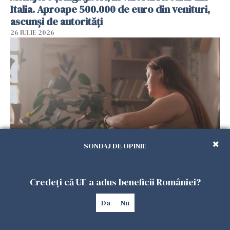
Italia. Aproape 500.000 de euro din venituri,
ascunși de autorități
26 IULIE 2026
SONDAJ DE OPINIE
Vrei să te muți în SUA? Un studiu Harvard
arată ce se întâmplă cu sănătatea multor
Credeți că UE a adus beneficii României?
imigranți
26 IULIE 2026
Da
Nu