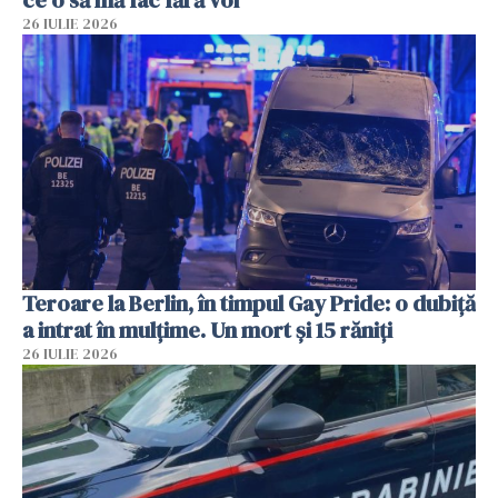
ce o să mă fac fără voi”
26 IULIE 2026
Teroare la Berlin, în timpul Gay Pride: o dubiță
a intrat în mulțime. Un mort și 15 răniți
26 IULIE 2026