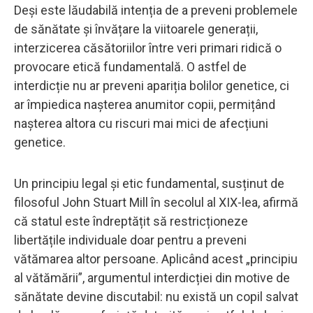
Deși este lăudabilă intenția de a preveni problemele
de sănătate și învățare la viitoarele generații,
interzicerea căsătoriilor între veri primari ridică o
provocare etică fundamentală. O astfel de
interdicție nu ar preveni apariția bolilor genetice, ci
ar împiedica nașterea anumitor copii, permițând
nașterea altora cu riscuri mai mici de afecțiuni
genetice.
Un principiu legal și etic fundamental, susținut de
filosoful John Stuart Mill în secolul al XIX-lea, afirmă
că statul este îndreptățit să restricționeze
libertățile individuale doar pentru a preveni
vătămarea altor persoane. Aplicând acest „principiu
al vătămării”, argumentul interdicției din motive de
sănătate devine discutabil: nu există un copil salvat