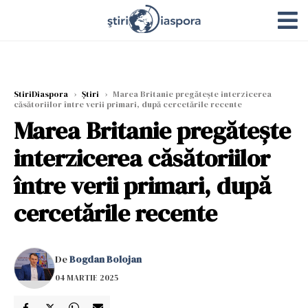
StiriDiaspora
›
Știri
›
Marea Britanie pregătește interzicerea
căsătoriilor între verii primari, după cercetările recente
Marea Britanie pregătește
interzicerea căsătoriilor
între verii primari, după
cercetările recente
De
Bogdan Bolojan
04 MARTIE 2025