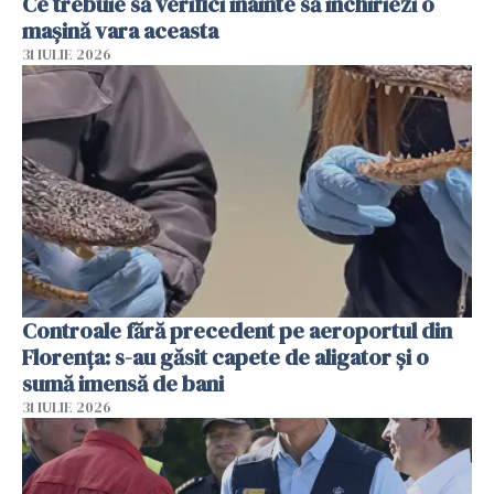
Ce trebuie să verifici înainte să închiriezi o
mașină vara aceasta
31 IULIE 2026
Controale fără precedent pe aeroportul din
Florența: s-au găsit capete de aligator și o
sumă imensă de bani
31 IULIE 2026