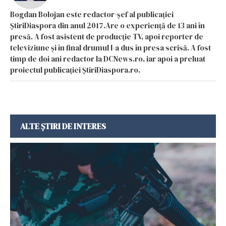
Bogdan Bolojan este redactor-șef al publicației
ȘtiriDiaspora din anul 2017.Are o experiență de 13 ani în
presă. A fost asistent de producție TV, apoi reporter de
televiziune și în final drumul l-a dus în presa scrisă. A fost
timp de doi ani redactor la DCNews.ro, iar apoi a preluat
proiectul publicației ȘtiriDiaspora.ro.
ALTE ȘTIRI DE INTERES