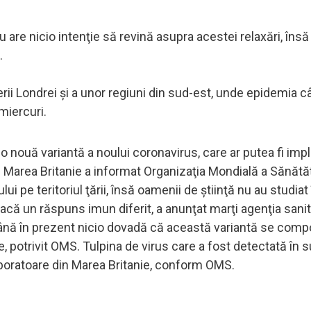
u are nicio intenţie să revină asupra acestei relaxări, îns
.
ii Londrei şi a unor regiuni din sud-est, unde epidemia c
 miercuri.
o nouă variantă a noului coronavirus, care ar putea fi impl
 Marea Britanie a informat Organizaţia Mondială a Sănătă
i pe teritoriul ţării, însă oamenii de ştiinţă nu au studiat
ă un răspuns imun diferit, a anunţat marţi agenţia sanit
 până în prezent nicio dovadă că această variantă se compo
ie, potrivit OMS. Tulpina de virus care a fost detectată în 
n laboratoare din Marea Britanie, conform OMS.