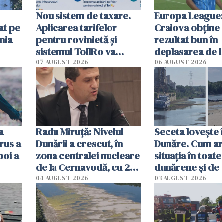
Nou sistem de taxare.
Europa League:
at pe
Aplicarea tarifelor
Craiova obține
nia
pentru rovinietă şi
rezultat bun în
sistemul TollRo va
deplasarea de 
începe la 1 octombrie
07 AUGUST 2026
06 AUGUST 2026
ă
a
Radu Miruţă: Nivelul
Seceta lovește 
rus a
Dunării a crescut, în
Dunăre. Cum ar
poi a
zona centralei nucleare
situația în toate
de la Cernavodă, cu 2
dunărene și de
cm faţă de ziua trecută
România resim
04 AUGUST 2026
03 AUGUST 2026
efectele, deși a
în iulie