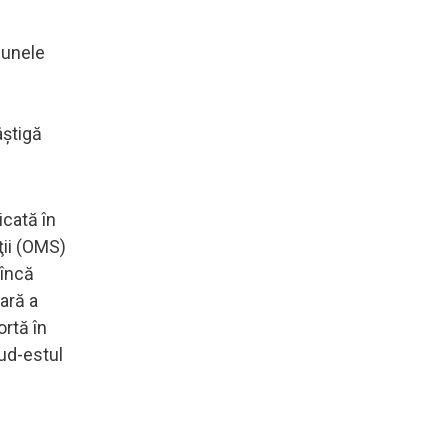
ă unele
âştigă
icată în
ţii (OMS)
 încă
ară a
rtă în
sud-estul