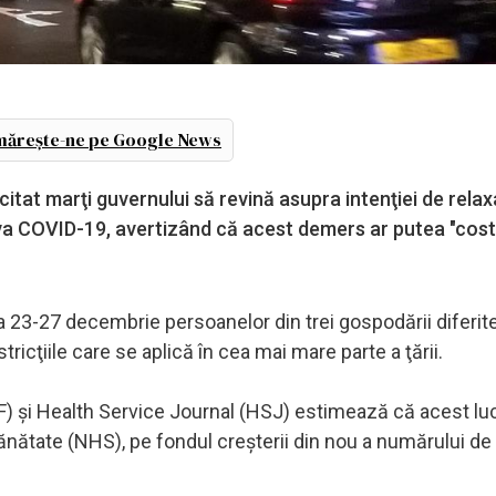
ărește-ne pe Google News
itat marţi guvernului să revină asupra intenţiei de relax
iva COVID-19, avertizând că acest demers ar putea "cost
da 23-27 decembrie persoanelor din trei gospodării diferit
tricţiile care se aplică în cea mai mare parte a ţării.
MF) şi Health Service Journal (HSJ) estimează că acest luc
nătate (NHS), pe fondul creşterii din nou a numărului de i