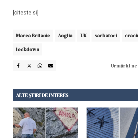
[citeste si]
Marea Britanie
Anglia
UK
sarbatori
craci
lockdown
Urmăriți-ne 
ALTE ȘTIRI DE INTERES