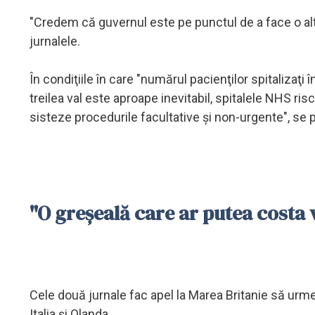
"Credem că guvernul este pe punctul de a face o alt
jurnalele.
În condiţiile în care "numărul pacienţilor spitalizaţ
treilea val este aproape inevitabil, spitalele NHS ris
sisteze procedurile facultative şi non-urgente", se 
"O greşeală care ar putea costa
Cele două jurnale fac apel la Marea Britanie să urm
Italia şi Olanda.