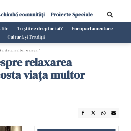
schimbă comunități
Proiecte Speciale
Utile
Tu știi ce drepturi ai?
Europarlamentare
Cultură și Tradiții
sta viaţa multor oameni"
espre relaxarea
costa viaţa multor