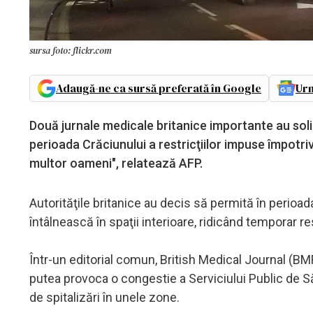
sursa foto: flickr.com
Adaugă-ne ca sursă preferată în Google
Urm
Două jurnale medicale britanice importante au solic
perioada Crăciunului a restricţiilor impuse împotr
multor oameni", relatează AFP.
Autorităţile britanice au decis să permită în perioa
întâlnească în spaţii interioare, ridicând temporar res
Într-un editorial comun, British Medical Journal (B
putea provoca o congestie a Serviciului Public de Să
de spitalizări în unele zone.