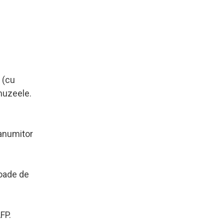
e (cu
 muzeele.
 anumitor
ioade de
FP.