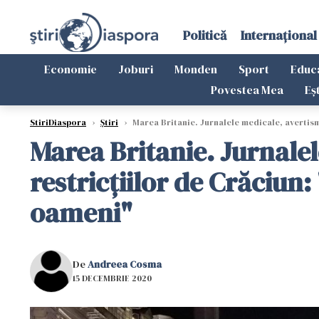
Politică
Internațional
Economie
Joburi
Monden
Sport
Educ
Povestea Mea
Eș
StiriDiaspora
›
Știri
›
Marea Britanie. Jurnalele medicale, avertism
Marea Britanie. Jurnale
restricţiilor de Crăciun
oameni"
De
Andreea Cosma
15 DECEMBRIE 2020