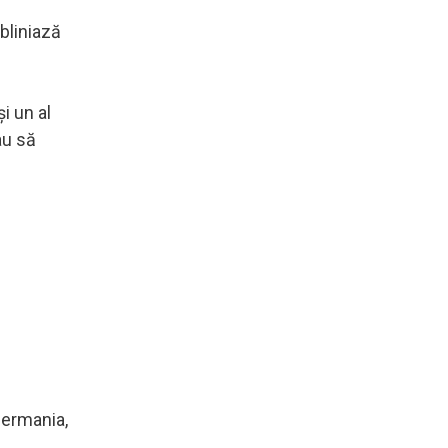
bliniază
i un al
au să
Germania,