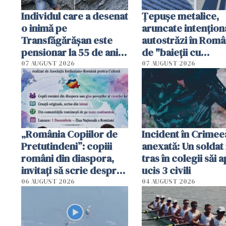
Individul care a desenat
Țepușe metalice,
o inimă pe
aruncate intențion
Transfăgărășan este
autostrăzi în Româ
pensionar la 55 de ani.
de "baieții cu
Poliția l-a identificat
platforme": "Mi-au
07 AUGUST 2026
07 AUGUST 2026
cerut 1200 lei să m
tracteze"
„România Copiilor de
Incident în Crimee
Pretutindeni”: copiii
anexată: Un soldat 
români din diaspora,
tras în colegii săi a
invitați să scrie despre
ucis 3 civili
România într-un volum
06 AUGUST 2026
04 AUGUST 2026
special