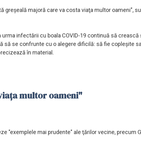
ă greşeală majoră care va costa viaţa multor oameni", su
i în urma infectării cu boala COVID-19 continuă să crească ş
că să se confrunte cu o alegere dificilă: să fie copleşite s
precizează în material.
 viaţa multor oameni"
eze "exemplele mai prudente" ale ţărilor vecine, precum 