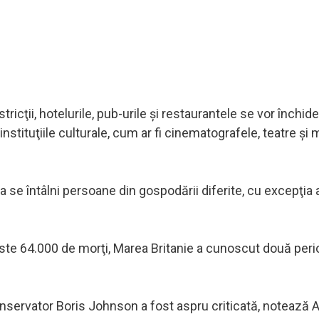
icţii, hotelurile, pub-urile şi restaurantele se vor închid
instituţiile culturale, cum ar fi cinematografele, teatre şi
e a se întâlni persoane din gospodării diferite, cu excepţia
peste 64.000 de morţi, Marea Britanie a cunoscut două per
nservator Boris Johnson a fost aspru criticată, notează A