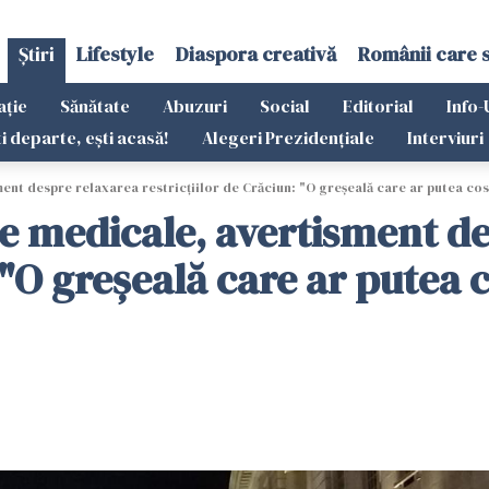
Știri
Lifestyle
Diaspora creativă
Românii care 
ație
Sănătate
Abuzuri
Social
Editorial
Info-
ti departe, ești acasă!
Alegeri Prezidențiale
Interviuri
ent despre relaxarea restricţiilor de Crăciun: "O greşeală care ar putea co
le medicale, avertisment d
: "O greşeală care ar putea 