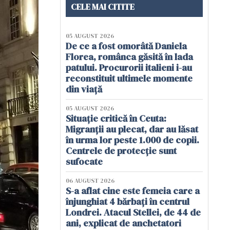
CELE MAI CITITE
05 AUGUST 2026
De ce a fost omorâtă Daniela
Florea, românca găsită în lada
patului. Procurorii italieni i-au
reconstituit ultimele momente
din viață
05 AUGUST 2026
Situație critică în Ceuta:
Migranții au plecat, dar au lăsat
în urma lor peste 1.000 de copii.
Centrele de protecție sunt
sufocate
06 AUGUST 2026
S-a aflat cine este femeia care a
înjunghiat 4 bărbați în centrul
Londrei. Atacul Stellei, de 44 de
ani, explicat de anchetatori