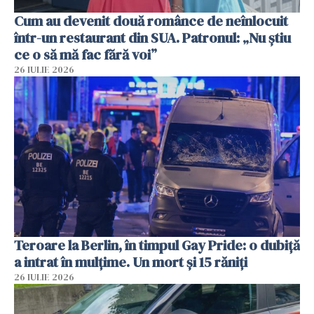
Cum au devenit două românce de neînlocuit
într-un restaurant din SUA. Patronul: „Nu știu
ce o să mă fac fără voi”
26 IULIE 2026
Teroare la Berlin, în timpul Gay Pride: o dubiță
a intrat în mulțime. Un mort și 15 răniți
26 IULIE 2026