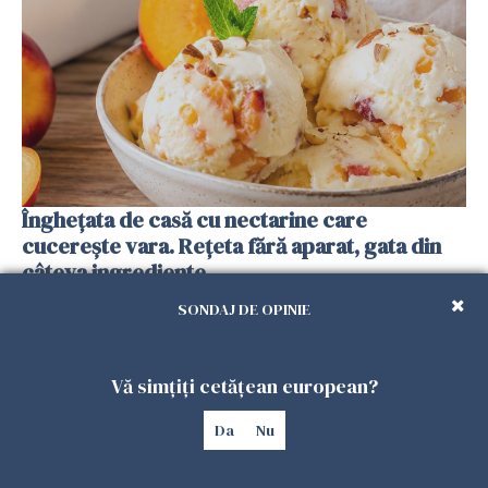
Înghețata de casă cu nectarine care
cucerește vara. Rețeta fără aparat, gata din
câteva ingrediente
25 IULIE 2026
SONDAJ DE OPINIE
Vă simțiți cetățean european?
Da
Nu