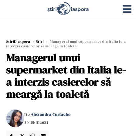
StiriDiaspora
›
Știri
›
Managerul unui supermarket din Italia le-a
interzis casierelor să meargă la toaletă
Managerul unui
supermarket din Italia le-
a interzis casierelor să
meargă la toaletă
De
Alexandra Curtache
20 IUNIE 2024