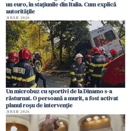
un euro, în stațiunile din Italia. Cum explică
autoritățile
31 IULIE 2026
Un microbuz cu sportivi de la Dinamo s-a
răsturnat. O persoană a murit, a fost activat
planul roșu de intervenție
31 IULIE 2026