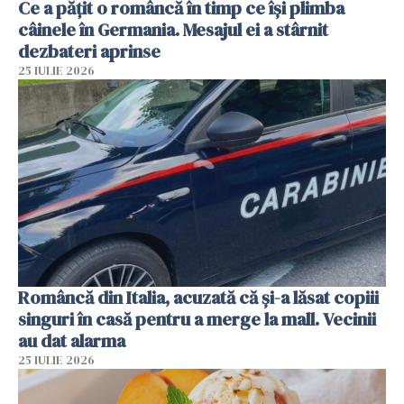
Ce a pățit o româncă în timp ce își plimba
câinele în Germania. Mesajul ei a stârnit
dezbateri aprinse
25 IULIE 2026
Româncă din Italia, acuzată că și-a lăsat copiii
singuri în casă pentru a merge la mall. Vecinii
au dat alarma
25 IULIE 2026