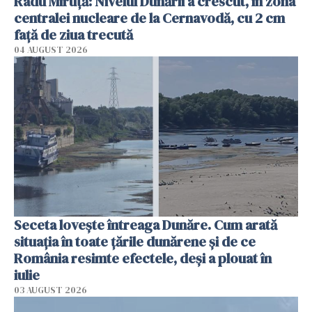
Radu Miruţă: Nivelul Dunării a crescut, în zona
centralei nucleare de la Cernavodă, cu 2 cm
faţă de ziua trecută
04 AUGUST 2026
Seceta lovește întreaga Dunăre. Cum arată
situația în toate țările dunărene și de ce
România resimte efectele, deși a plouat în
iulie
03 AUGUST 2026