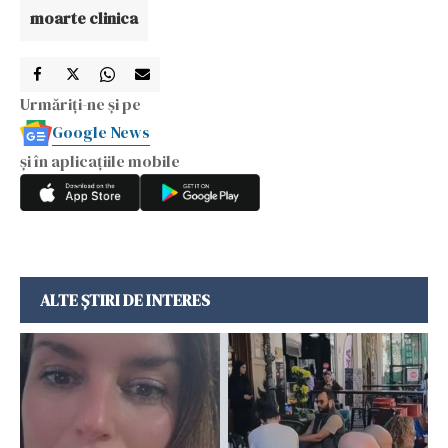
moarte clinica
Urmăriți-ne și pe
Google News
și în aplicațiile mobile
ALTE ȘTIRI DE INTERES