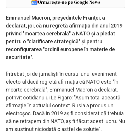
Urmărește-ne pe Google News
Emmanuel Macron, preşedintele Franţei, a
declarat, joi, că nu regretă afirmaţia din anul 2019
privind "moartea cerebrală" a NATO şi a pledat
pentru o "clarificare strategică" şi pentru
reconfigurarea "ordinii europene în materie de
securitate".
Întrebat joi de jurnalişti în cursul unui eveniment
electoral dacă regretă afirmaţia că NATO este "în
moarte cerebrală", Emmanuel Macron a declarat,
potrivit cotidianului Le Figaro: "Asum total această
afirmaţie în actualul context. Rusia a produs un
electroşoc. Dacă în 2019 aş fi considerat că trebuia
să ne retragem din NATO, aş fi făcut acest lucru. Nu
am susţinut niciodată o astfel de soluţie".