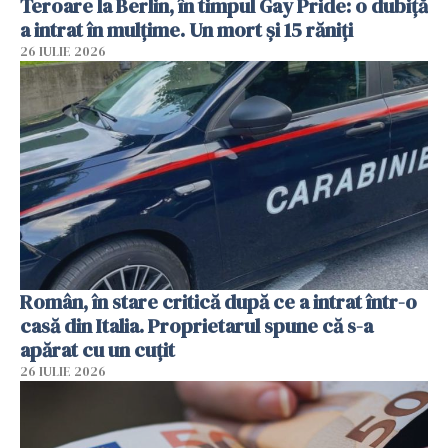
Teroare la Berlin, în timpul Gay Pride: o dubiță
a intrat în mulțime. Un mort și 15 răniți
26 IULIE 2026
Român, în stare critică după ce a intrat într-o
casă din Italia. Proprietarul spune că s-a
apărat cu un cuțit
26 IULIE 2026