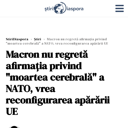
StiriDiaspora
›
Știri
›
Macron nu regretă afirmaţia privind
"moartea cerebrală" a NATO, vrea reconfigurarea apărării UE
Macron nu regretă
afirmaţia privind
"moartea cerebrală" a
NATO, vrea
reconfigurarea apărării
UE