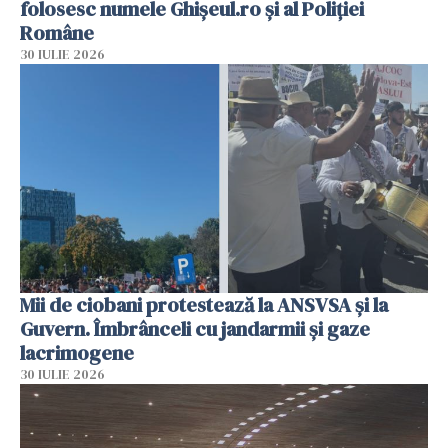
folosesc numele Ghișeul.ro și al Poliției
Române
30 IULIE 2026
Mii de ciobani protestează la ANSVSA și la
Guvern. Îmbrânceli cu jandarmii și gaze
lacrimogene
30 IULIE 2026