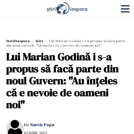
StiriDiaspora
›
Știri
›
Lui Marian Godină i s-a propus să facă parte
din noul Guvern: "Au înțeles că e nevoie de oameni noi"
Lui Marian Godină i s-a
propus să facă parte din
noul Guvern: "Au înțeles
că e nevoie de oameni
noi"
De
Narcis Popa
03 IUNIE 2025