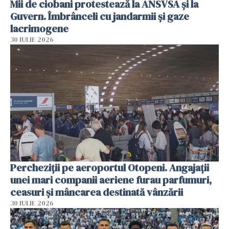
Mii de ciobani protestează la ANSVSA și la
Guvern. Îmbrânceli cu jandarmii și gaze
lacrimogene
30 IULIE 2026
Percheziții pe aeroportul Otopeni. Angajații
unei mari companii aeriene furau parfumuri,
ceasuri și mâncarea destinată vânzării
30 IULIE 2026