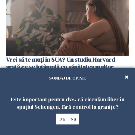
Vrei să te muți în SUA? Un studiu Harvard
arată ce se întâmplă cu sănătatea multor
imigranți
SONDAJ DE OPINIE
26 IULIE 2026
Este important pentru dvs. că circulăm liber în
spațiul Schengen, fără control la granițe?
Da
Nu