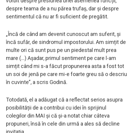
vorbit despre presiunea unei asemenea funcții,
despre teama de a nu părea trufaș, dar și despre
sentimentul că nu ar fi suficient de pregătit.
„Încă de când am devenit cunoscut am suferit, și
încă sufăr, de sindromul impostorului. Am simțit de
multe ori că sunt pus pe un piedestal mult prea
mare (...) Așadar, primul sentiment pe care l-am
simțit când mi s-a făcut propunerea asta a fost tot
un soi de jenă pe care mi-e foarte greu să o descriu
în cuvinte”, a scris Godină.
Totodată, el a adăugat că a reflectat serios asupra
posibilității de a contribui cu idei în sprijinul
colegilor din MAI și că și-a notat chiar câteva
propuneri, însă în cele din urmă a ales să decline
invitația.