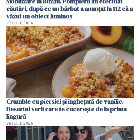
Mobilizare în Buzău. Pompierii au efectuat
căutări, după ce un bărbat a anunțat la 112 că a
văzut un obiect luminos
27 IULIE 2026
Crumble cu piersici și înghețată de vanilie.
Desertul verii care te cucerește de la prima
lingură
26 IULIE 2026