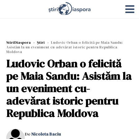
StiriDiaspora
›
Știri
›
Ludovic Orban o felicită pe Maia Sandu:
Asistăm la un eveniment cu-adevărat istoric pentru Republica
Moldova
Ludovic Orban o felicită
pe Maia Sandu: Asistăm la
un eveniment cu-
adevărat istoric pentru
Republica Moldova
De
Nicoleta Baciu