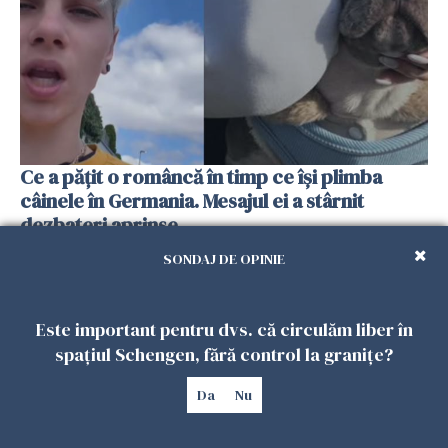
Ce a pățit o româncă în timp ce își plimba
câinele în Germania. Mesajul ei a stârnit
dezbateri aprinse
25 IULIE 2026
SONDAJ DE OPINIE
Este important pentru dvs. că circulăm liber în
spațiul Schengen, fără control la granițe?
Da
Nu