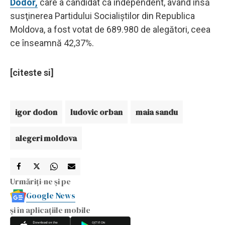
Dodor,
care a candidat ca independent, având însă
susţinerea Partidului Socialiştilor din Republica
Moldova, a fost votat de 689.980 de alegători, ceea
ce înseamnă 42,37%.
[citeste si]
igor dodon
ludovic orban
maia sandu
alegeri moldova
Urmăriți-ne și pe
Google News
și în aplicațiile mobile