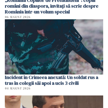
„România Copiilor de Pretutindeni”: copiii
români din diaspora, invitați să scrie despre
România într-un volum special
06 AUGUST 2026
Incident în Crimeea anexată: Un soldat rus a
tras în colegii săi apoi a ucis 3 civili
04 AUGUST 2026