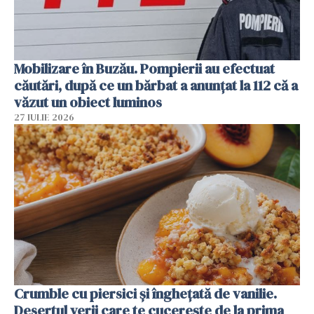
Mobilizare în Buzău. Pompierii au efectuat
căutări, după ce un bărbat a anunțat la 112 că a
văzut un obiect luminos
27 IULIE 2026
Crumble cu piersici și înghețată de vanilie.
Desertul verii care te cucerește de la prima