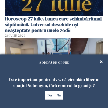
Horoscop 27 iulie. Lunea care schimbă ritmul
săptămânii. Universul deschide uși
neașteptate pentru unele zodii
26 IULIE 2026
SONDAJ DE OPINIE
Este important pentru dvs. că circulăm liber în
spațiul Schengen, fără control la granițe?
Accidente, spitalizare sau alte urgențe?
Da
Nu
Consulatul României la Roma promite
intervenții în doar 24 de ore