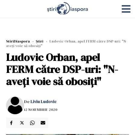
StiriDiaspora
›
Știri
›
Ludovic Orban, apel FERM către DSP-uri: "N-
aveți voie să obosiți"
Ludovic Orban, apel
FERM către DSP-uri: "N-
aveți voie să obosiți"
De
Liviu Ludovic
12 NOIEMBRIE 2020