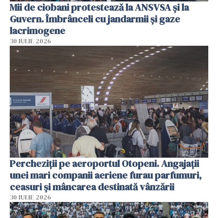
Mii de ciobani protestează la ANSVSA și la
Guvern. Îmbrânceli cu jandarmii și gaze
lacrimogene
30 IULIE 2026
Percheziții pe aeroportul Otopeni. Angajații
unei mari companii aeriene furau parfumuri,
ceasuri și mâncarea destinată vânzării
30 IULIE 2026