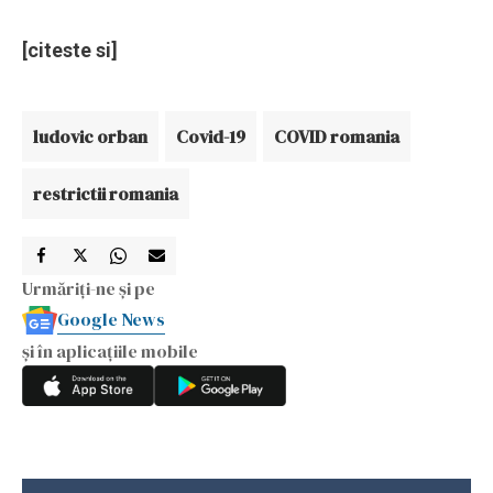
[citeste si]
ludovic orban
Covid-19
COVID romania
restrictii romania
Urmăriți-ne și pe
Google News
și în aplicațiile mobile