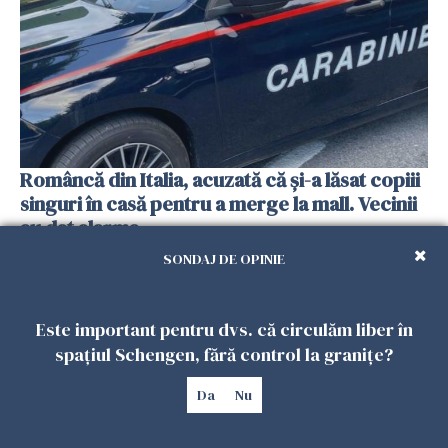
Româncă din Italia, acuzată că și-a lăsat copiii
singuri în casă pentru a merge la mall. Vecinii
au dat alarma
25 IULIE 2026
SONDAJ DE OPINIE
Este important pentru dvs. că circulăm liber în
spațiul Schengen, fără control la granițe?
Da
Nu