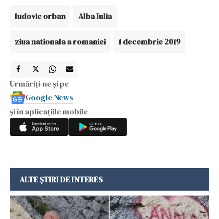
ludovic orban
Alba Iulia
ziua nationala a romaniei
1 decembrie 2019
Urmăriți-ne și pe
Google News
și în aplicațiile mobile
ALTE ȘTIRI DE INTERES