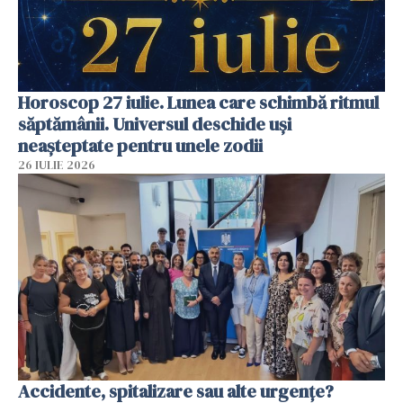
Horoscop 27 iulie. Lunea care schimbă ritmul
săptămânii. Universul deschide uși
neașteptate pentru unele zodii
26 IULIE 2026
Accidente, spitalizare sau alte urgențe?