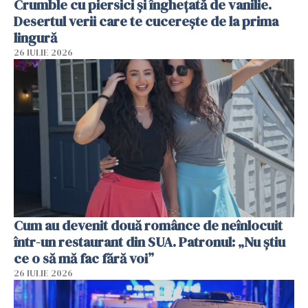
Crumble cu piersici și înghețată de vanilie.
Desertul verii care te cucerește de la prima
lingură
26 IULIE 2026
Cum au devenit două românce de neînlocuit
într-un restaurant din SUA. Patronul: „Nu știu
ce o să mă fac fără voi”
26 IULIE 2026