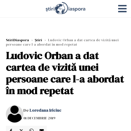
StiriDiaspora
›
Știri
›
Ludovic Orban a dat cartea de vizită unei
persoane care l-a abordat în mod repetat
Ludovic Orban a dat
cartea de vizită unei
persoane care l-a abordat
în mod repetat
De
Loredana Iriciuc
01 DECEMBRIE 2019