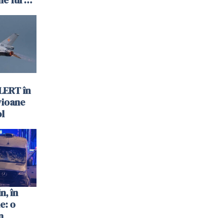
uri și
nată
LERT în
vioane
ol
n, în
e: o
n