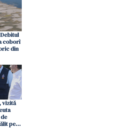
Debitul
a coborî
oric din
vizită
euta
 de
ălit pe