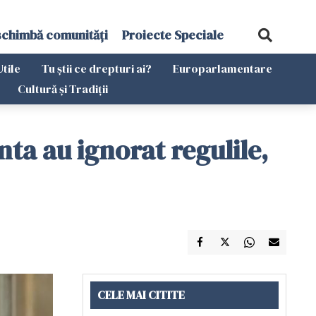
schimbă comunități
Proiecte Speciale
Utile
Tu știi ce drepturi ai?
Europarlamentare
Cultură și Tradiții
ta au ignorat regulile,
CELE MAI CITITE