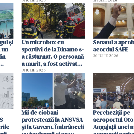
capete de aligator și o
teritoriul spani
31 IULIE 2026
31 IULIE 2026
sumă imensă de bani
mobiliza toate
resursele"
ul și
Un microbuz cu
Senatul a apro
a un
sportivi de la Dinamo s-
acordul SAFE
din
a răsturnat. O persoană
30 IULIE 2026
a murit, a fost activat
planul roșu de
31 IULIE 2026
intervenție
Mii de ciobani
Percheziții pe
MS
protestează la ANSVSA
aeroportul Oto
rile
și la Guvern. Îmbrânceli
Angajații unei 
rii
cu jandarmii și gaze
companii aerie