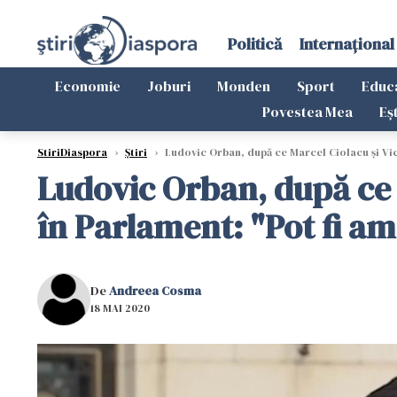
Politică
Internațional
Economie
Joburi
Monden
Sport
Educ
Povestea Mea
Eș
StiriDiaspora
›
Știri
›
Ludovic Orban, după ce Marcel Ciolacu şi Vict
Ludovic Orban, după ce M
în Parlament: "Pot fi a
De
Andreea Cosma
18 MAI 2020