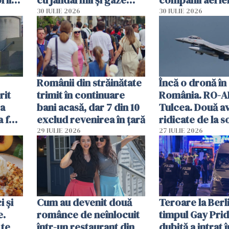
lacrimogene
parfumuri, ceas
30 IULIE 2026
30 IULIE 2026
ției
mâncarea desti
vânzării
Românii din străinătate
Încă o dronă în
rit
trimit în continuare
România. RO-A
za
bani acasă, dar 7 din 10
Tulcea. Două a
a fost
exclud revenirea în țară
ridicate de la s
29 IULIE 2026
27 IULIE 2026
 și
Cum au devenit două
Teroare la Berli
e.
românce de neînlocuit
timpul Gay Prid
 te
într-un restaurant din
dubiță a intrat î