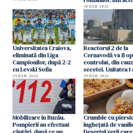
folosesc numele
30 IULIE 2026
Ghișeul.ro și al Poli
Române
Universitatea Craiova,
Reactorul 2 de la
eliminată din Liga
Cernavodă va fi op
Campionilor, după 2-2
controlat, din cau
cu Levski Sofia
secetei. Unitatea 1 
deja oprită
29 IULIE 2026
29 IULIE 2026
Mobilizare în Buzău.
Crumble cu piersici
Pompierii au efectuat
înghețată de vanili
căutări, după ce un
Desertul verii care