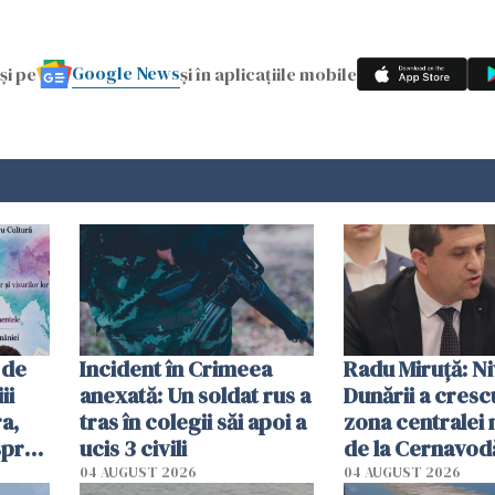
Google News
și pe
și în aplicațiile mobile
 de
Incident în Crimeea
Radu Miruţă: Ni
ii
anexată: Un soldat rus a
Dunării a crescu
a,
tras în colegii săi apoi a
zona centralei 
spre
ucis 3 civili
de la Cernavodă
olum
cm faţă de ziua
04 AUGUST 2026
04 AUGUST 2026