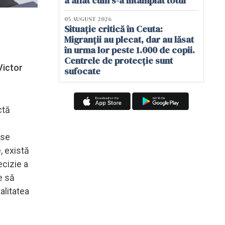
a aflat cum s-a întâmplat totul
05 AUGUST 2026
Situație critică în Ceuta:
Migranții au plecat, dar au lăsat
în urma lor peste 1.000 de copii.
Centrele de protecție sunt
Victor
sufocate
ctă
 se
, există
ecizie a
e să
alitatea