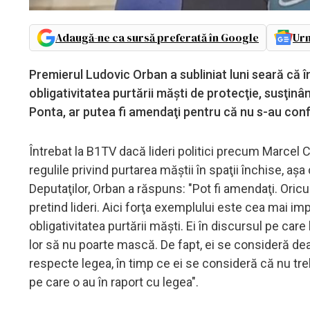
Adaugă-ne ca sursă preferată în Google
Urm
Premierul Ludovic Orban a subliniat luni seară că î
obligativitatea purtării măşti de protecţie, susţin
Ponta, ar putea fi amendaţi pentru că nu s-au con
Întrebat la B1TV dacă lideri politici precum Marcel 
regulile privind purtarea măştii în spaţii închise, a
Deputaţilor, Orban a răspuns: "Pot fi amendaţi. Ori
pretind lideri. Aici forţa exemplului este cea mai i
obligativitatea purtării măşti. Ei în discursul pe car
lor să nu poarte mască. De fapt, ei se consideră dea
respecte legea, în timp ce ei se consideră că nu tre
pe care o au în raport cu legea".