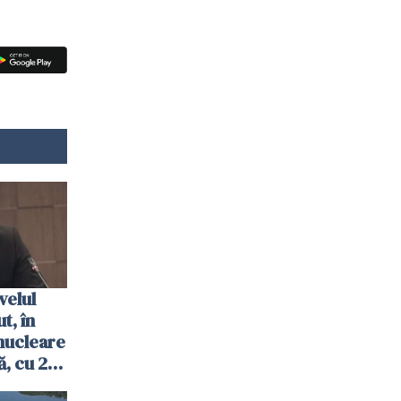
velul
t, în
nucleare
, cu 2
 trecută