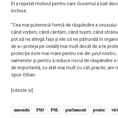
El a repetat motivul pentru care Guvernul a luat decizi
închise.
"Cea mai puternică formă de răspândire a virusului 
când vorbim, când cântăm, când tuşim, când strănutăm
pot să ne atingă faţa şi ele să ne pătrundă în organi
de a-i proteja pe ceilalţi mai mult decât de a te prot
protecţie este mai mare pentru cei din jurul nostru.
oamenilor şi pentru a reduce riscul de răspândire a 
de importantă, cu atât mai mult cu cât, practic, am re
spus Orban.
[citeste si]
amenda
PSD
PNL
parlament
ponta
vic