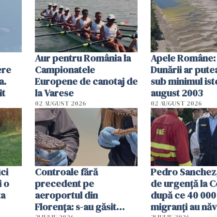
Aur pentru România la
Apele Române: 
ere
Campionatele
Dunării ar pute
a.
Europene de canotaj de
sub minimul ist
it
la Varese
august 2003
02 AUGUST 2026
02 AUGUST 2026
ici
Controale fără
Pedro Sanchez, 
i o
precedent pe
de urgență la C
ta
aeroportul din
după ce 40 000
Florența: s-au găsit
migranți au năv