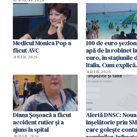
01 AUGUST 2026
Medicul Monica Pop a
100 de euro șezlong
făcut AVC
apă de la robinet l
euro, în stațiunile 
31 IULIE 2026
Italia. Cum explică
autoritățile
31 IULIE 2026
Diana Șoșoacă a făcut
Alertă DNSC: Noua
accident rutier și a
înșelătorie prin S
ajuns la spital
care golește contu
românilor. Infracto
30 IULIE 2026