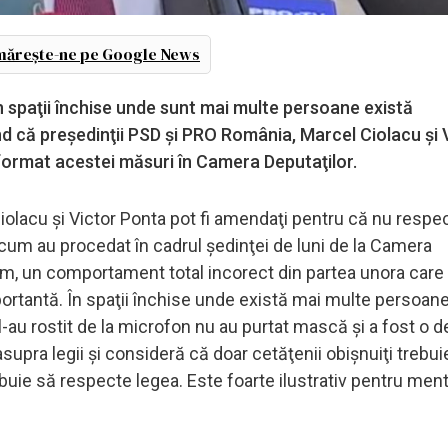
ărește-ne pe Google News
n spaţii închise unde sunt mai multe persoane există
ând că preşedinţii PSD şi PRO România, Marcel Ciolacu şi 
format acestei măsuri în Camera Deputaţilor.
Ciolacu şi Victor Ponta pot fi amendaţi pentru că nu respe
şa cum au procedat în cadrul şedinţei de luni de la Camera
cum, un comportament total incorect din partea unora care
mportantă. În spaţii închise unde există mai multe persoane
e l-au rostit de la microfon nu au purtat mască şi a fost o d
supra legii şi consideră că doar cetăţenii obişnuiţi trebui
buie să respecte legea. Este foarte ilustrativ pentru ment