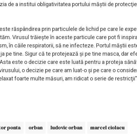
a de a institui obligativitatea portului măştii de protecţie 
este răspândirea prin particulele de lichid pe care le ex
. Virusul trăieşte în aceste particule care pot fi inspir
sm, în căile respiratorii, să ne infecteze. Portul măştii es
eja pe tine. Sigur că te protejează şi pe tine masca, dar ef
 Asta este o decizie care este luată pentru a proteja sănă
virusului, o decizie pe care am luat-o şi pe care o consid
laxat foarte multe măsuri, am ridicat o serie de restricţii"
tor ponta
orban
ludovic orban
marcel ciolacu