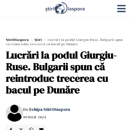
StiriDiaspora
›
Știri
›
Lucrări la podul Giurgiu-Ruse. Bulgarii spun
că reintroduc trecerea cu bacul pe Dunăre
Lucrări la podul Giurgiu-
Ruse. Bulgarii spun că
reintroduc trecerea cu
bacul pe Dunăre
De
Echipa Stiri Diaspora
09 IULIE 2024