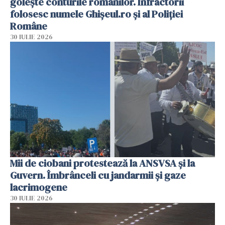
golește conturile românilor. Infractorii
folosesc numele Ghișeul.ro și al Poliției
Române
30 IULIE 2026
Mii de ciobani protestează la ANSVSA și la
Guvern. Îmbrânceli cu jandarmii și gaze
lacrimogene
30 IULIE 2026