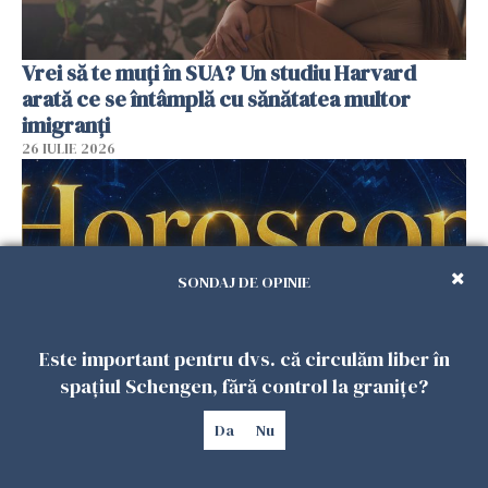
Vrei să te muți în SUA? Un studiu Harvard
arată ce se întâmplă cu sănătatea multor
imigranți
26 IULIE 2026
SONDAJ DE OPINIE
Este important pentru dvs. că circulăm liber în
spațiul Schengen, fără control la granițe?
Horoscop 27 iulie. Lunea care schimbă ritmul
Da
Nu
săptămânii. Universul deschide uși
neașteptate pentru unele zodii