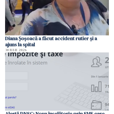
Diana Șoșoacă a făcut accident rutier și a
ajuns la spital
30 IULIE 2026
Alertă DNSC: Noua înșelătorie prin SMS care