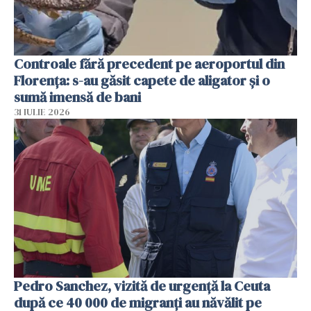
Controale fără precedent pe aeroportul din
Florența: s-au găsit capete de aligator și o
sumă imensă de bani
31 IULIE 2026
Pedro Sanchez, vizită de urgență la Ceuta
după ce 40 000 de migranți au năvălit pe