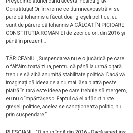
Președinte atunci când acesta încalcă grav
Constituția! Or, în vreme ce dumneavoastră vi se
pare că Iohannis a făcut doar greșeli politice, eu
sunt de părere că Iohannis A CĂLCAT ÎN PICIOARE
CONSTITUȚIA ROMÂNIEI de zeci de ori, din 2016 și
până în prezent...
TĂRICEANU: „Suspendarea nu e o jucărică pe care
o fâlfâim toată ziua, pentru că până la urmă o țară
trebuie să aibă anumită stabilitate politică. Dacă vă
imaginați că ideea de a nu mai lăsa piatră peste
piatră în țară este ideea pe care trebuie să mergem,
eu nu o împărtășesc. Faptul că el a făcut niște
greșeli politice, acelea se sancționează politic, nu
prin suspendare."
PLEȘOIANU: "O spun încă din 2016 - Dacă acest ins