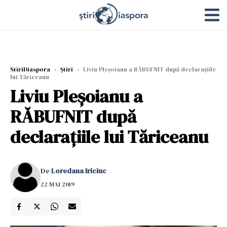
StiriDiaspora
›
Știri
›
Liviu Pleșoianu a RĂBUFNIT după declarațiile
lui Tăriceanu
Liviu Pleșoianu a
RĂBUFNIT după
declarațiile lui Tăriceanu
De
Loredana Iriciuc
22 MAI 2019