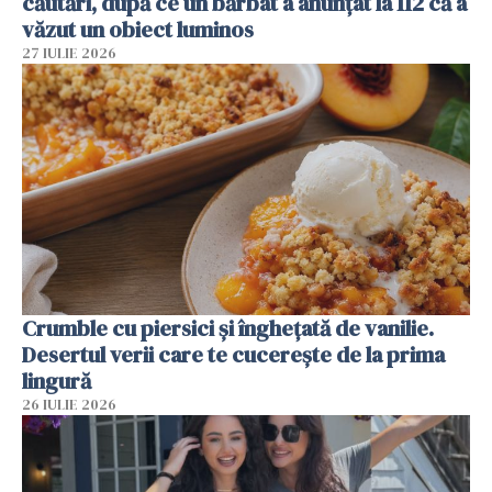
căutări, după ce un bărbat a anunțat la 112 că a
văzut un obiect luminos
27 IULIE 2026
Crumble cu piersici și înghețată de vanilie.
Desertul verii care te cucerește de la prima
lingură
26 IULIE 2026