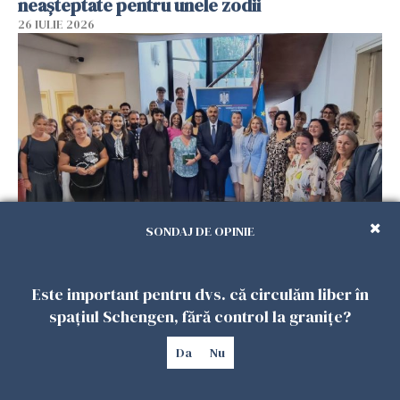
neașteptate pentru unele zodii
26 IULIE 2026
SONDAJ DE OPINIE
Accidente, spitalizare sau alte urgențe?
Consulatul României la Roma promite
intervenții în doar 24 de ore
Este important pentru dvs. că circulăm liber în
26 IULIE 2026
spațiul Schengen, fără control la granițe?
Da
Nu