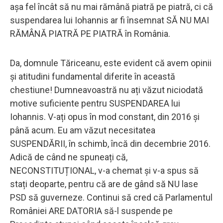
așa fel încât să nu mai rămână piatră pe piatră, ci că
suspendarea lui Iohannis ar fi însemnat SĂ NU MAI
RĂMÂNĂ PIATRĂ PE PIATRĂ în România.
Da, domnule Tăriceanu, este evident că avem opinii
și atitudini fundamental diferite în această
chestiune! Dumneavoastră nu ați văzut niciodată
motive suficiente pentru SUSPENDAREA lui
Iohannis. V-ați opus în mod constant, din 2016 și
până acum. Eu am văzut necesitatea
SUSPENDĂRII, în schimb, încă din decembrie 2016.
Adică de când ne spuneați că,
NECONSTITUȚIONAL, v-a chemat și v-a spus să
stați deoparte, pentru că are de gând să NU lase
PSD să guverneze. Continui să cred că Parlamentul
României ARE DATORIA să-l suspende pe