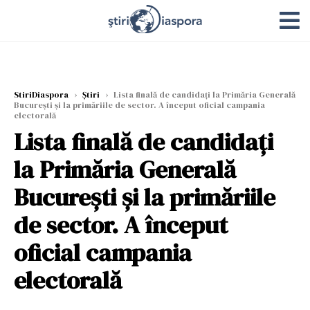
StiriDiaspora
›
Știri
›
Lista finală de candidați la Primăria Generală
București și la primăriile de sector. A început oficial campania
electorală
Lista finală de candidați
la Primăria Generală
București și la primăriile
de sector. A început
oficial campania
electorală