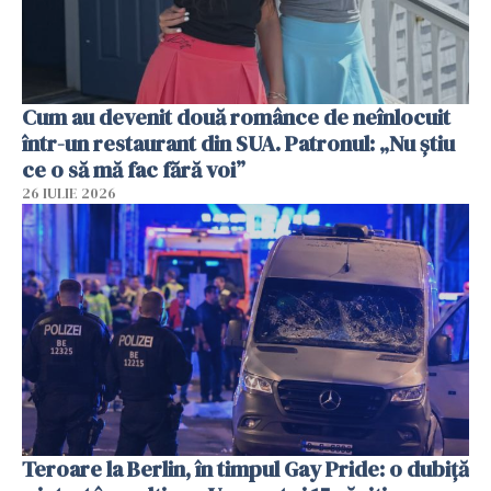
Cum au devenit două românce de neînlocuit
într-un restaurant din SUA. Patronul: „Nu știu
ce o să mă fac fără voi”
26 IULIE 2026
Teroare la Berlin, în timpul Gay Pride: o dubiță