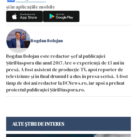
și în aplicațiile mobile
Bogdan Bolojan
Bogdan Bolojan este redactor-șef al publicației
ȘtiriDiaspora din anul 2017.Are o experiență de 13 ani în
presă. A fost asistent de producție TV, apoi reporter de
televiziune și în final drumul l-a dus în presa scrisă. A fost
timp de doi ani redactor la DCNews.ro, iar apoi a preluat
proiectul publicației ȘtiriDiaspora.ro.
ALTE ȘTIRI DE INTERES