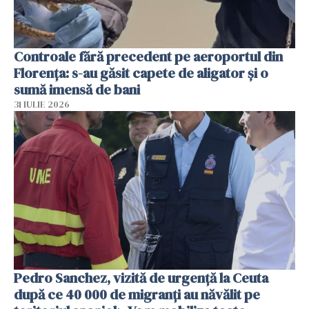
Controale fără precedent pe aeroportul din
Florența: s-au găsit capete de aligator și o
sumă imensă de bani
31 IULIE 2026
Pedro Sanchez, vizită de urgență la Ceuta
după ce 40 000 de migranți au năvălit pe