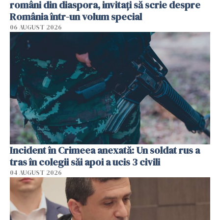
români din diaspora, invitați să scrie despre
România într-un volum special
06 AUGUST 2026
Incident în Crimeea anexată: Un soldat rus a
tras în colegii săi apoi a ucis 3 civili
04 AUGUST 2026