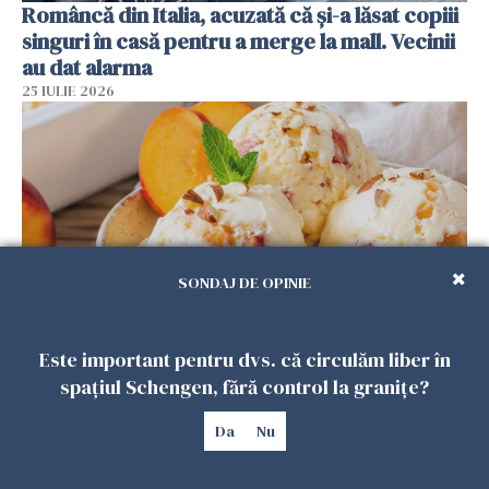
Româncă din Italia, acuzată că și-a lăsat copiii
singuri în casă pentru a merge la mall. Vecinii
au dat alarma
25 IULIE 2026
SONDAJ DE OPINIE
Este important pentru dvs. că circulăm liber în
Înghețata de casă cu nectarine care
spațiul Schengen, fără control la granițe?
cucerește vara. Rețeta fără aparat, gata din
câteva ingrediente
Da
Nu
25 IULIE 2026