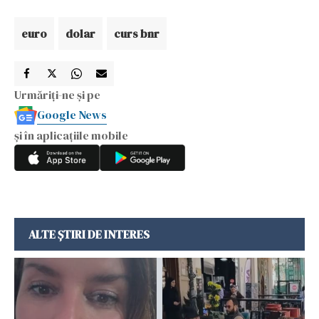
euro
dolar
curs bnr
Urmăriți-ne și pe
Google News
și în aplicațiile mobile
ALTE ȘTIRI DE INTERES