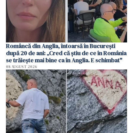
Româncă din Anglia, întoarsă în București
după 20 de ani: „Cred că știu de ce în România
se trăiește mai bine ca în Anglia. E schimbat"
08 AUGUST 2026