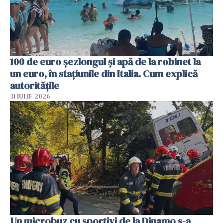
100 de euro șezlongul și apă de la robinet la
un euro, în stațiunile din Italia. Cum explică
autoritățile
31 IULIE 2026
Un microbuz cu sportivi de la Dinamo s-a