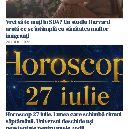
Vrei să te muți în SUA? Un studiu Harvard
arată ce se întâmplă cu sănătatea multor
imigranți
26 IULIE 2026
Horoscop 27 iulie. Lunea care schimbă ritmul
săptămânii. Universul deschide uși
neașteptate pentru unele zodii