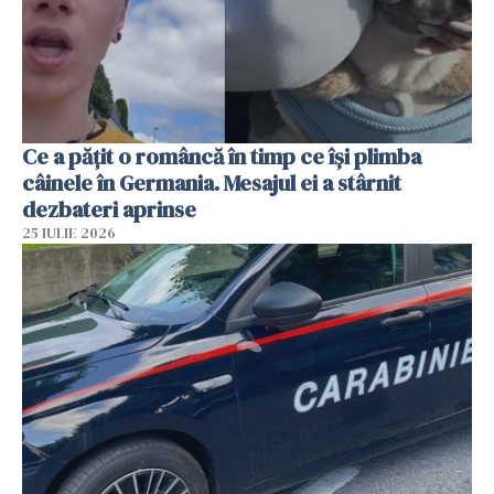
Ce a pățit o româncă în timp ce își plimba
câinele în Germania. Mesajul ei a stârnit
dezbateri aprinse
25 IULIE 2026