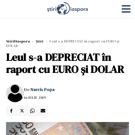
StiriDiaspora
›
Știri
›
Leul s-a DEPRECIAT în raport cu EURO și
DOLAR
Leul s-a DEPRECIAT în
raport cu EURO și DOLAR
De
Narcis Popa
16 IULIE 2019