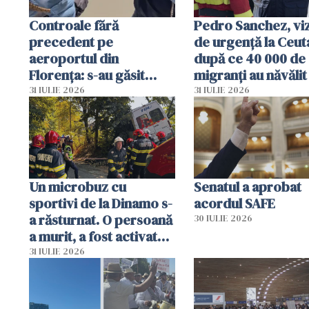
Controale fără
Pedro Sanchez, viz
precedent pe
de urgență la Ceut
aeroportul din
după ce 40 000 de
Florența: s-au găsit
migranți au năvălit
capete de aligator și o
teritoriul spaniol:
31 IULIE 2026
31 IULIE 2026
sumă imensă de bani
mobiliza toate
resursele"
Un microbuz cu
Senatul a aprobat
sportivi de la Dinamo s-
acordul SAFE
a răsturnat. O persoană
30 IULIE 2026
a murit, a fost activat
planul roșu de
31 IULIE 2026
intervenție