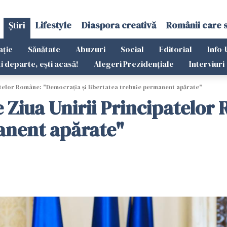
Știri
Lifestyle
Diaspora creativă
Românii care 
ație
Sănătate
Abuzuri
Social
Editorial
Info-
ti departe, ești acasă!
Alegeri Prezidențiale
Interviuri
atelor Române: "Democraţia şi libertatea trebuie permanent apărate"
e Ziua Unirii Principatelor
anent apărate"