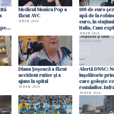
ită
Medicul Monica Pop a
100 de euro șez
a
făcut AVC
apă de la robine
euro, în stațiuni
31 IULIE 2026
 pe
Italia. Cum expl
 „Vom
autoritățile
31 IULIE 2026
Diana Șoșoacă a făcut
Alertă DNSC: N
accident rutier și a
înșelătorie pri
ajuns la spital
care golește co
românilor. Infr
30 IULIE 2026
folosesc numel
30 IULIE 2026
Ghișeul.ro și al 
Române