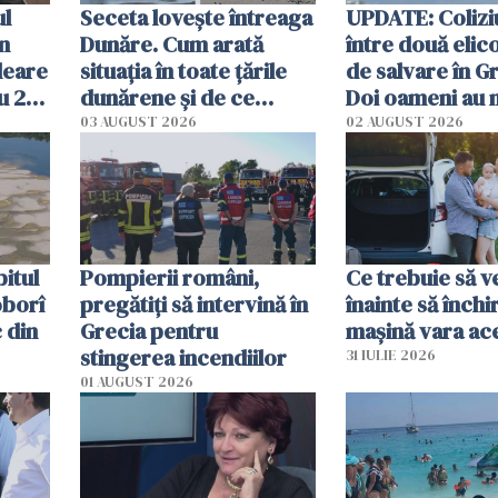
ul
Seceta lovește întreaga
UPDATE: Colizi
în
Dunăre. Cum arată
între două elic
leare
situația în toate țările
de salvare în Gr
u 2
dunărene și de ce
Doi oameni au 
ecută
România resimte
03 AUGUST 2026
02 AUGUST 2026
efectele, deși a plouat
în iulie
itul
Pompierii români,
Ce trebuie să ve
oborî
pregătiţi să intervină în
înainte să închi
 din
Grecia pentru
mașină vara ac
stingerea incendiilor
31 IULIE 2026
01 AUGUST 2026