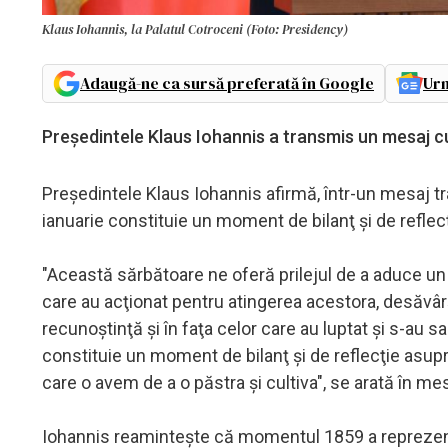
Klaus Iohannis, la Palatul Cotroceni (Foto: Presidency)
Adaugă-ne ca sursă preferată în Google
Urm
Președintele Klaus Iohannis a transmis un mesaj cu
Preşedintele Klaus Iohannis afirmă, într-un mesaj tr
ianuarie constituie un moment de bilanţ şi de reflecţ
"Această sărbătoare ne oferă prilejul de a aduce un 
care au acţionat pentru atingerea acestora, desăvârş
recunoştinţă şi în faţa celor care au luptat şi s-au 
constituie un moment de bilanţ şi de reflecţie asupra
care o avem de a o păstra şi cultiva", se arată în mes
Iohannis reaminteşte că momentul 1859 a reprezentat