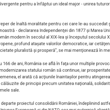
 divergente pentru a înfăptui un ideal major - unirea tuturor
 reper de înaltă moralitate pentru cei care le-au succedat 
a noastră - declararea Independenţei din 1877 şi Marea Uni
român modern în secolul al XIX-lea şi începutul secolului 
opene, profund ataşate valorilor democratice, iar cetăţeni
ocietate pluralistă şi prosperă", se mai menţionează în me
 166 de ani, România se află în faţa unor multiple provocăr
 modernizarea statului român să continue, iar prosperitate
menea, el arată că acţiunile înaintaşilor pentru atingerea
t călăuzite de principii precum unitatea naţională, solidarit
rmele sale.
 departe proiectul consolidării României, îndeplinind astf
n Uniunea Europeană şi din NATO, cea mai puternică alianţă 