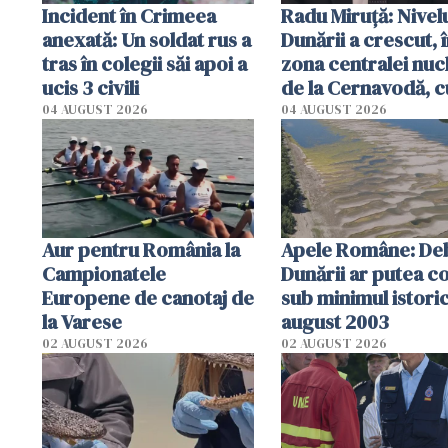
Incident în Crimeea
Radu Miruţă: Nivel
anexată: Un soldat rus a
Dunării a crescut, 
tras în colegii săi apoi a
zona centralei nuc
ucis 3 civili
de la Cernavodă, c
cm faţă de ziua tr
04 AUGUST 2026
04 AUGUST 2026
Aur pentru România la
Apele Române: Deb
Campionatele
Dunării ar putea c
Europene de canotaj de
sub minimul istoric
la Varese
august 2003
02 AUGUST 2026
02 AUGUST 2026