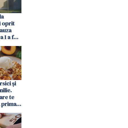
la
 oprit
cauza
a 1 a fost
sici și
ilie.
are te
a prima