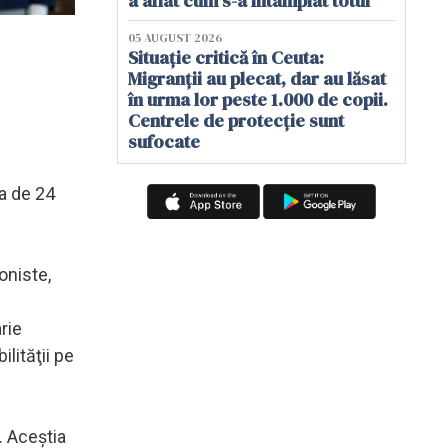
a aflat cum s-a întâmplat totul
05 AUGUST 2026
Situație critică în Ceuta:
Migranții au plecat, dar au lăsat
în urma lor peste 1.000 de copii.
Centrele de protecție sunt
sufocate
ua de 24
oniste,
rie
lităţii pe
. Aceştia