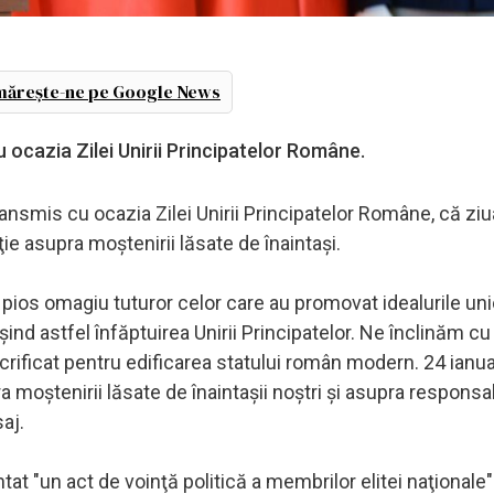
ărește-ne pe Google News
 ocazia Zilei Unirii Principatelor Române.
ansmis cu ocazia Zilei Unirii Principatelor Române, că zi
ie asupra moştenirii lăsate de înaintaşi.
pios omagiu tuturor celor care au promovat idealurile uni
ind astfel înfăptuirea Unirii Principatelor. Ne înclinăm cu
sacrificat pentru edificarea statului român modern. 24 ianua
 moştenirii lăsate de înaintaşii noştri şi asupra responsabi
aj.
 "un act de voinţă politică a membrilor elitei naţionale"