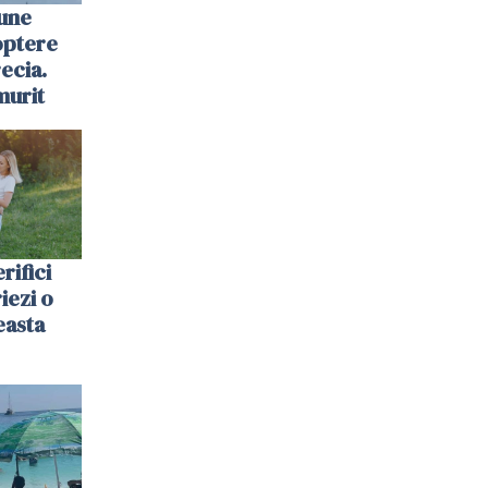
une
optere
ecia.
murit
rifici
riezi o
easta