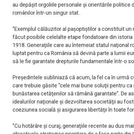
au depăşit orgoliile personale şi orientările politice
românilor într-un singur stat.
"Exemplul călăuzitor al paşoptiştilor a constituit un
făcut posibile celelalte etape fondatoare din istori
1918. Generaţiile care au întemeiat statul naţional 
luptat pentru ca România să devină parte a lumii eur
să le fie garantate drepturile fundamentale într-o s
Preşedintele subliniază că acum, la fel ca în urmă cu
care trebuie găsite "cele mai bune soluţii pentru ca
bunăstarea cetăţenilor să rămână garantate". De ase
idealurilor naţionale şi dezvoltarea societăţii au fos
coeziunea socială şi asigurarea libertăţii în toate fo
"Cu hotărâre şi curaj, generaţiile recente au dus mai
obiectivele strategice prioritare de a face parte di