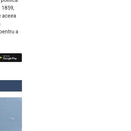
a 1859,
De aceea
ă
 pentru a