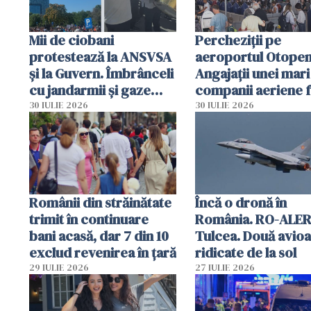
Mii de ciobani
Percheziții pe
protestează la ANSVSA
aeroportul Otopen
și la Guvern. Îmbrânceli
Angajații unei mari
cu jandarmii și gaze
companii aeriene 
lacrimogene
parfumuri, ceasuri 
30 IULIE 2026
30 IULIE 2026
mâncarea destinat
vânzării
Românii din străinătate
Încă o dronă în
trimit în continuare
România. RO-ALER
bani acasă, dar 7 din 10
Tulcea. Două avio
exclud revenirea în țară
ridicate de la sol
29 IULIE 2026
27 IULIE 2026