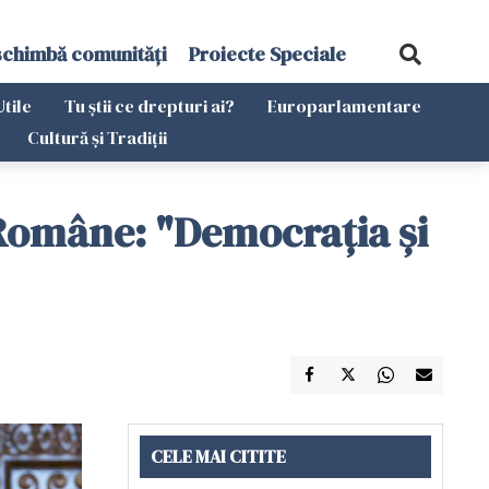
schimbă comunități
Proiecte Speciale
Utile
Tu știi ce drepturi ai?
Europarlamentare
Cultură și Tradiții
 Române: "Democraţia şi
CELE MAI CITITE