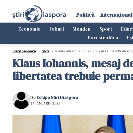
Politică
Internațional
Economie
Joburi
Monden
Sport
Educ
Povestea Mea
Eș
StiriDiaspora
›
Știri
›
Klaus Iohannis, mesaj de Ziua Unirii Princip
Klaus Iohannis, mesaj d
libertatea trebuie perm
De
Echipa Stiri Diaspora
24 IANUARIE 2025