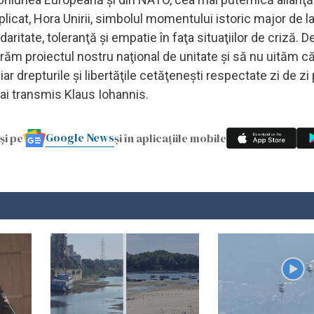
omplicat, Hora Unirii, simbolul momentului istoric major de l
ritate, toleranţă şi empatie în faţa situaţiilor de criză. 
brăm proiectul nostru naţional de unitate şi să nu uităm c
r drepturile şi libertăţile cetăţeneşti respectate zi de zi
ai transmis Klaus Iohannis.
Google News
și pe
și în aplicațiile mobile