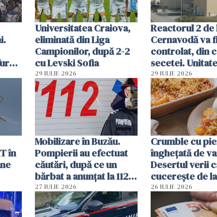
Universitatea Craiova,
Reactorul 2 de 
i.
eliminată din Liga
Cernavodă va fi
Campionilor, după 2-2
controlat, din 
furau
cu Levski Sofia
secetei. Unitate
și
deja oprită
29 IULIE 2026
29 IULIE 2026
ă
Mobilizare în Buzău.
Crumble cu pier
T în
Pompierii au efectuat
înghețată de van
ane
căutări, după ce un
Desertul verii c
bărbat a anunțat la 112
cucerește de l
că a văzut un obiect
lingură
27 IULIE 2026
26 IULIE 2026
luminos