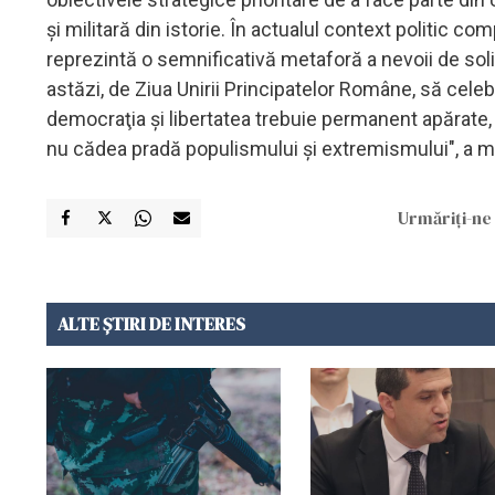
şi militară din istorie. În actualul context politic c
reprezintă o semnificativă metaforă a nevoii de solida
astăzi, de Ziua Unirii Principatelor Române, să cele
democraţia şi libertatea trebuie permanent apărate, ia
nu cădea pradă populismului şi extremismului", a m
Urmăriți-ne 
ALTE ȘTIRI DE INTERES