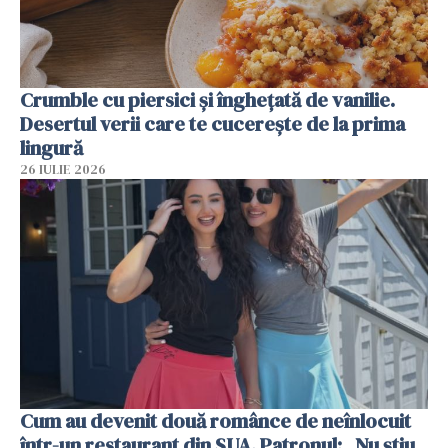
Crumble cu piersici și înghețată de vanilie.
Desertul verii care te cucerește de la prima
lingură
26 IULIE 2026
Cum au devenit două românce de neînlocuit
într-un restaurant din SUA. Patronul: „Nu știu