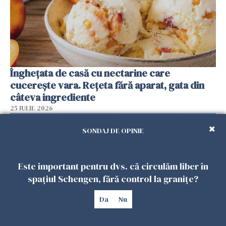
Înghețata de casă cu nectarine care
cucerește vara. Rețeta fără aparat, gata din
câteva ingrediente
25 IULIE 2026
SONDAJ DE OPINIE
Este important pentru dvs. că circulăm liber în
spațiul Schengen, fără control la granițe?
Da
Nu