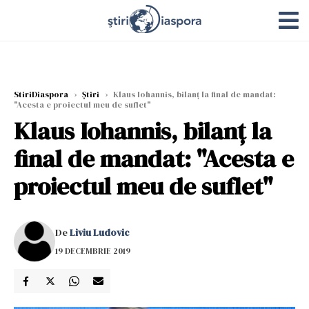
StiriDiaspora
›
Știri
›
Klaus Iohannis, bilanț la final de mandat:
"Acesta e proiectul meu de suflet"
Klaus Iohannis, bilanț la
final de mandat: "Acesta e
proiectul meu de suflet"
De
Liviu Ludovic
19 DECEMBRIE 2019