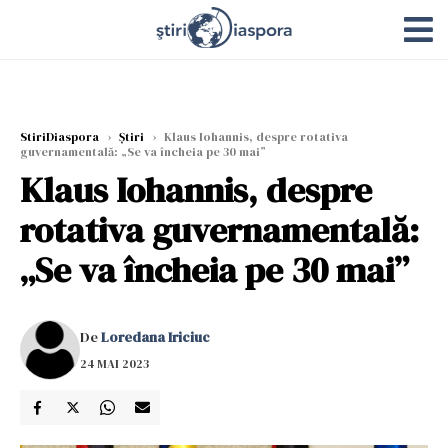
StiriDiaspora
›
Știri
›
Klaus Iohannis, despre rotativa
guvernamentală: „Se va încheia pe 30 mai”
Klaus Iohannis, despre
rotativa guvernamentală:
„Se va încheia pe 30 mai”
De
Loredana Iriciuc
24 MAI 2023