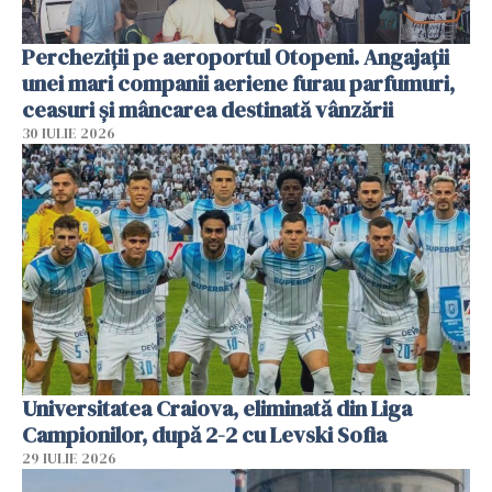
Percheziții pe aeroportul Otopeni. Angajații
unei mari companii aeriene furau parfumuri,
ceasuri și mâncarea destinată vânzării
30 IULIE 2026
Universitatea Craiova, eliminată din Liga
Campionilor, după 2-2 cu Levski Sofia
29 IULIE 2026