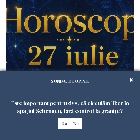
Horoscop 27 iulie. Lunea care schimbă ritmul
SONDAJ DE OPINIE
săptămânii. Universul deschide uși
neașteptate pentru unele zodii
26 IULIE 2026
Este important pentru dvs. că circulăm liber în
spațiul Schengen, fără control la granițe?
Da
Nu