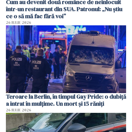
Cum au devenit două românce de neînlocuit
într-un restaurant din SUA. Patronul: „Nu știu
ce o să mă fac fără voi”
26 IULIE 2026
Teroare la Berlin, în timpul Gay Pride: o dubiță
a intrat în mulțime. Un mort și 15 răniți
26 IULIE 2026