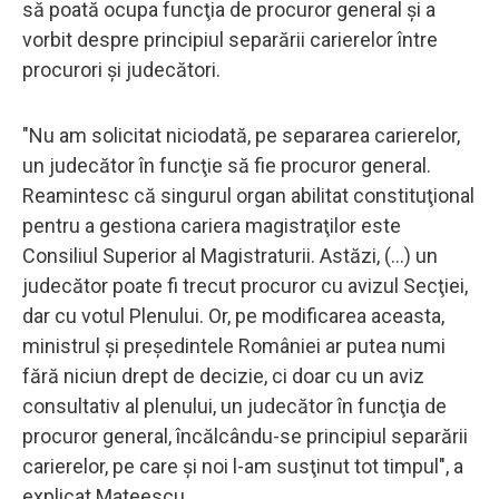
să poată ocupa funcţia de procuror general şi a
vorbit despre principiul separării carierelor între
procurori şi judecători.
"Nu am solicitat niciodată, pe separarea carierelor,
un judecător în funcţie să fie procuror general.
Reamintesc că singurul organ abilitat constituţional
pentru a gestiona cariera magistraţilor este
Consiliul Superior al Magistraturii. Astăzi, (...) un
judecător poate fi trecut procuror cu avizul Secţiei,
dar cu votul Plenului. Or, pe modificarea aceasta,
ministrul şi preşedintele României ar putea numi
fără niciun drept de decizie, ci doar cu un aviz
consultativ al plenului, un judecător în funcţia de
procuror general, încălcându-se principiul separării
carierelor, pe care şi noi l-am susţinut tot timpul", a
explicat Mateescu.