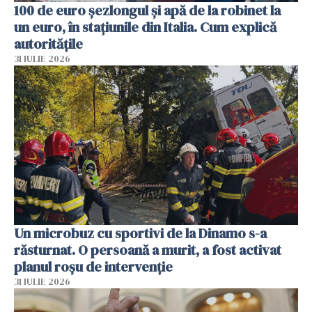
100 de euro șezlongul și apă de la robinet la
un euro, în stațiunile din Italia. Cum explică
autoritățile
31 IULIE 2026
Un microbuz cu sportivi de la Dinamo s-a
răsturnat. O persoană a murit, a fost activat
planul roșu de intervenție
31 IULIE 2026