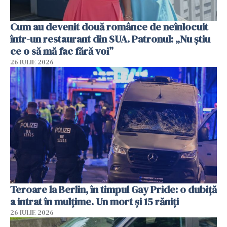
Cum au devenit două românce de neînlocuit
într-un restaurant din SUA. Patronul: „Nu știu
ce o să mă fac fără voi”
26 IULIE 2026
Teroare la Berlin, în timpul Gay Pride: o dubiță
a intrat în mulțime. Un mort și 15 răniți
26 IULIE 2026