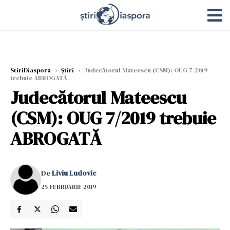
StiriDiaspora
›
Știri
›
Judecătorul Mateescu (CSM): OUG 7/2019
trebuie ABROGATĂ
Judecătorul Mateescu
(CSM): OUG 7/2019 trebuie
ABROGATĂ
De
Liviu Ludovic
25 FEBRUARIE 2019