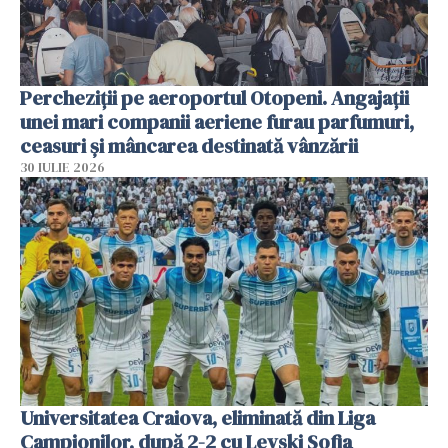
Percheziții pe aeroportul Otopeni. Angajații
unei mari companii aeriene furau parfumuri,
ceasuri și mâncarea destinată vânzării
30 IULIE 2026
Universitatea Craiova, eliminată din Liga
Campionilor, după 2-2 cu Levski Sofia