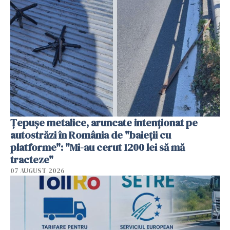
Țepușe metalice, aruncate intenționat pe
autostrăzi în România de "baieții cu
platforme": "Mi-au cerut 1200 lei să mă
tracteze"
07 AUGUST 2026