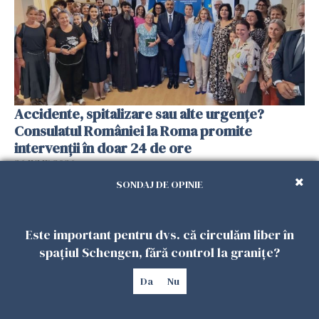
Accidente, spitalizare sau alte urgențe?
Consulatul României la Roma promite
intervenții în doar 24 de ore
26 IULIE 2026
SONDAJ DE OPINIE
Este important pentru dvs. că circulăm liber în
spațiul Schengen, fără control la granițe?
Da
Nu