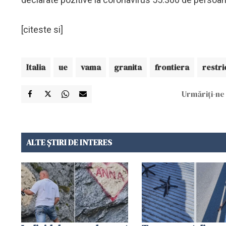
[citeste si]
Italia
ue
vama
granita
frontiera
restric
Urmăriți-ne 
ALTE ȘTIRI DE INTERES