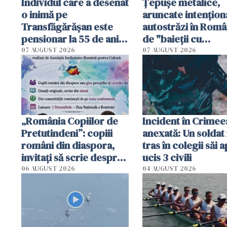
Individul care a desenat
Țepușe metalice,
o inimă pe
aruncate intențion
Transfăgărășan este
autostrăzi în Româ
pensionar la 55 de ani.
de "baieții cu
Poliția l-a identificat
platforme": "Mi-au
07 AUGUST 2026
07 AUGUST 2026
cerut 1200 lei să m
tracteze"
„România Copiilor de
Incident în Crimee
Pretutindeni”: copiii
anexată: Un soldat 
români din diaspora,
tras în colegii săi a
invitați să scrie despre
ucis 3 civili
România într-un volum
06 AUGUST 2026
04 AUGUST 2026
special