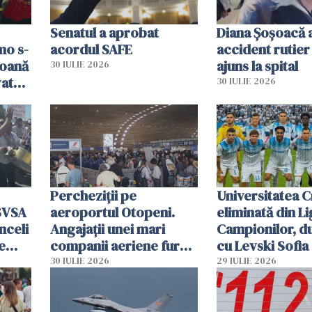
Senatul a aprobat
Diana Șoșoacă a
mo s-
acordul SAFE
accident rutier 
soană
ajuns la spital
30 IULIE 2026
vat
30 IULIE 2026
Percheziții pe
Universitatea C
SVSA
aeroportul Otopeni.
eliminată din Li
nceli
Angajații unei mari
Campionilor, d
e
companii aeriene furau
cu Levski Sofia
parfumuri, ceasuri și
30 IULIE 2026
29 IULIE 2026
mâncarea destinată
vânzării