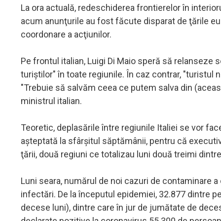
La ora actuală, redeschiderea frontierelor în interio
acum anunţurile au fost făcute disparat de ţările e
coordonare a acţiunilor.
Pe frontul italian, Luigi Di Maio speră să relanseze sos
turiştilor" în toate regiunile. În caz contrar, "turistu
"Trebuie să salvăm ceea ce putem salva din (această)
ministrul italian.
Teoretic, deplasările între regiunile Italiei se vor fa
aşteptată la sfârşitul săptămânii, pentru că executiv
ţării, două regiuni ce totalizau luni două treimi dint
Luni seara, numărul de noi cazuri de contaminare a cr
infectări. De la începutul epidemiei, 32.877 dintre
decese luni), dintre care în jur de jumătate de decese
declarate pozitive la coronavirus 55.300 de persoa