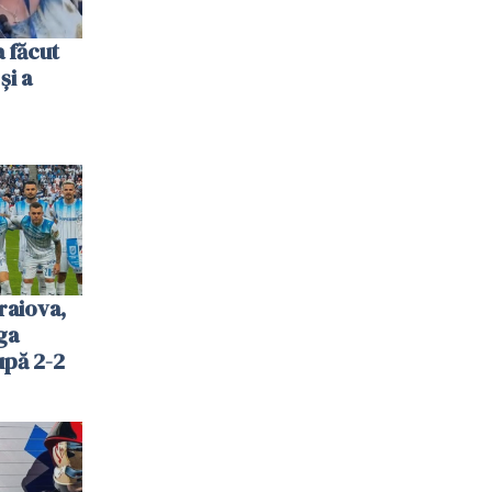
 făcut
și a
raiova,
ga
upă 2-2