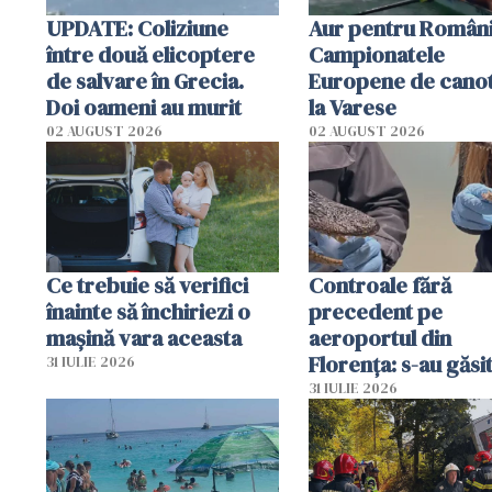
UPDATE: Coliziune
Aur pentru Români
între două elicoptere
Campionatele
de salvare în Grecia.
Europene de canot
Doi oameni au murit
la Varese
02 AUGUST 2026
02 AUGUST 2026
Ce trebuie să verifici
Controale fără
înainte să închiriezi o
precedent pe
mașină vara aceasta
aeroportul din
Florența: s-au găsi
31 IULIE 2026
capete de aligator 
31 IULIE 2026
sumă imensă de ba