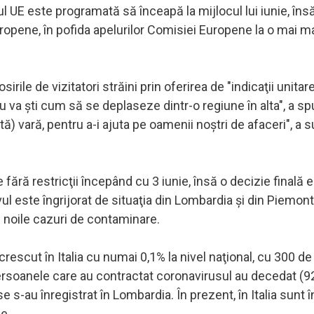
rul UE este programată să înceapă la mijlocul lui iunie, în
uropene, în pofida apelurilor Comisiei Europene la o mai m
irile de vizitatori străini prin oferirea de "indicaţii unitar
l nu va şti cum să se deplaseze dintr-o regiune în alta", a sp
 vară, pentru a-i ajuta pe oamenii noştri de afaceri", a su
ce fără restricţii începând cu 3 iunie, însă o decizie finală 
ul este îngrijorat de situaţia din Lombardia şi din Piemont,
re noile cazuri de contaminare.
escut în Italia cu numai 0,1% la nivel naţional, cu 300 de
 persoanele care au contractat coronavirusul au decedat (9
 s-au înregistrat în Lombardia. În prezent, în Italia sunt 
ne.