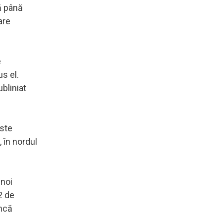
să până
are
e
us el.
bliniat
este
 în nordul
 noi
2 de
încă