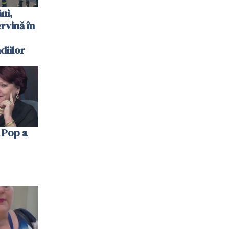
ni,
ervină în
diilor
 Pop a