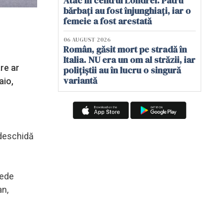
Atac în centrul Londrei. Patru
bărbați au fost înjunghiați, iar o
femeie a fost arestată
06 AUGUST 2026
Român, găsit mort pe stradă în
Italia. NU era un om al străzii, iar
are ar
polițiștii au în lucru o singură
variantă
aio,
edeschidă
pede
an,