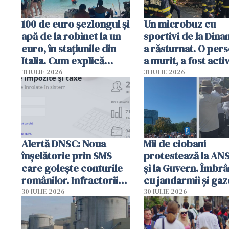
100 de euro șezlongul și
Un microbuz cu
apă de la robinet la un
sportivi de la Dina
euro, în stațiunile din
a răsturnat. O per
Italia. Cum explică
a murit, a fost acti
autoritățile
planul roșu de
31 IULIE 2026
31 IULIE 2026
intervenție
Alertă DNSC: Noua
Mii de ciobani
înșelătorie prin SMS
protestează la AN
care golește conturile
și la Guvern. Îmbrâ
românilor. Infractorii
cu jandarmii și gaz
folosesc numele
lacrimogene
30 IULIE 2026
30 IULIE 2026
Ghișeul.ro și al Poliției
Române