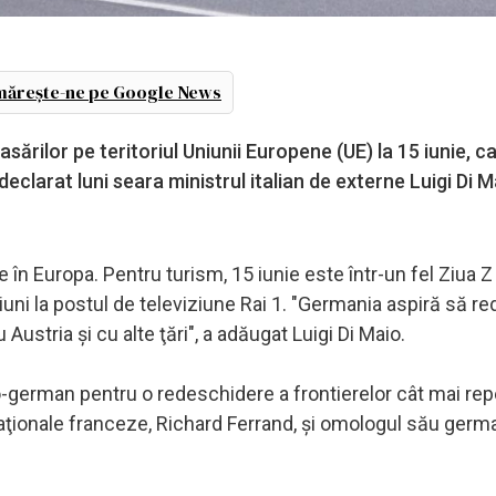
ărește-ne pe Google News
ărilor pe teritoriul Uniunii Europene (UE) la 15 iunie, c
clarat luni seara ministrul italian de externe Luigi Di M
 în Europa. Pentru turism, 15 iunie este într-un fel Ziua Z
siuni la postul de televiziune Rai 1. "Germania aspiră să r
u Austria şi cu alte ţări", a adăugat Luigi Di Maio.
co-german pentru o redeschidere a frontierelor cât mai re
Naţionale franceze, Richard Ferrand, şi omologul său germ