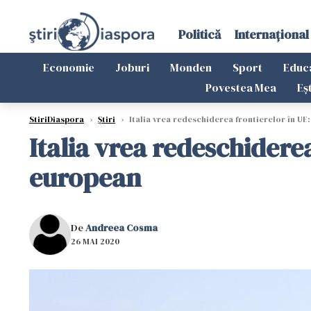
Politică
Internațional
Economie
Joburi
Monden
Sport
Educ
Povestea Mea
Eș
StiriDiaspora
›
Știri
›
Italia vrea redeschiderea frontierelor în UE
Italia vrea redeschidere
european
De
Andreea Cosma
26 MAI 2020