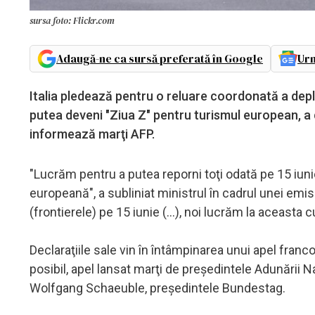
sursa foto: Flickr.com
Adaugă-ne ca sursă preferată în Google
Urm
Italia pledează pentru o reluare coordonată a deplas
putea deveni "Ziua Z" pentru turismul european, a de
informează marţi AFP.
"Lucrăm pentru a putea reporni toţi odată pe 15 iunie
europeană", a subliniat ministrul în cadrul unei emi
(frontierele) pe 15 iunie (...), noi lucrăm la aceasta c
Declaraţiile sale vin în întâmpinarea unui apel fran
posibil, apel lansat marţi de preşedintele Adunării 
Wolfgang Schaeuble, preşedintele Bundestag.