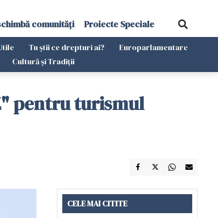
schimbă comunități
Proiecte Speciale
Utile
Tu știi ce drepturi ai?
Europarlamentare
Cultură și Tradiții
 Z" pentru turismul
CELE MAI CITITE