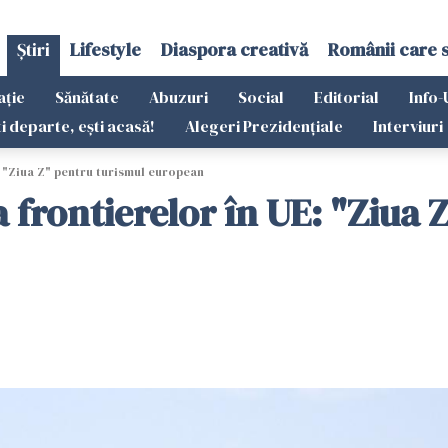
Știri
Lifestyle
Diaspora creativă
Românii care 
ație
Sănătate
Abuzuri
Social
Editorial
Info-
ti departe, ești acasă!
Alegeri Prezidențiale
Interviuri
: "Ziua Z" pentru turismul european
a frontierelor în UE: "Ziua