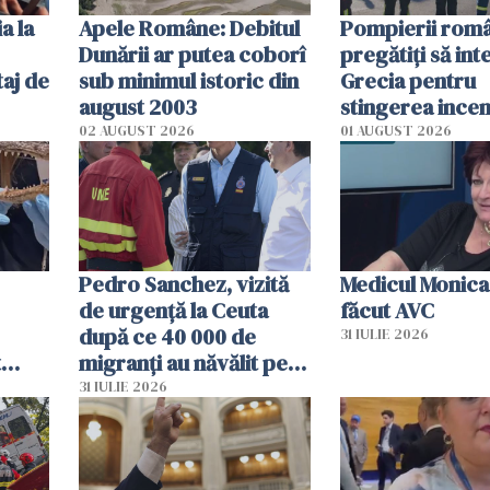
a la
Apele Române: Debitul
Pompierii româ
Dunării ar putea coborî
pregătiţi să int
aj de
sub minimul istoric din
Grecia pentru
august 2003
stingerea incen
02 AUGUST 2026
01 AUGUST 2026
Pedro Sanchez, vizită
Medicul Monica
de urgență la Ceuta
făcut AVC
după ce 40 000 de
31 IULIE 2026
t
migranți au năvălit pe
și o
teritoriul spaniol: „Vom
31 IULIE 2026
ni
mobiliza toate
resursele"