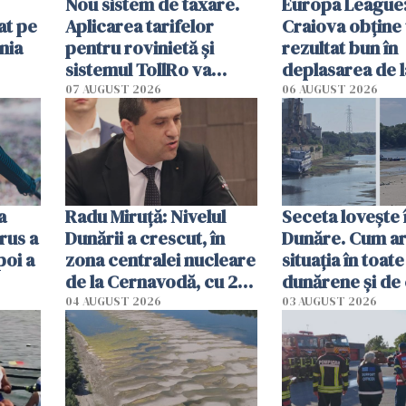
Nou sistem de taxare.
Europa League:
at pe
Aplicarea tarifelor
Craiova obține
nia
pentru rovinietă şi
rezultat bun în
sistemul TollRo va
deplasarea de 
începe la 1 octombrie
07 AUGUST 2026
06 AUGUST 2026
ă
a
Radu Miruţă: Nivelul
Seceta lovește 
rus a
Dunării a crescut, în
Dunăre. Cum ar
poi a
zona centralei nucleare
situația în toate
de la Cernavodă, cu 2
dunărene și de
cm faţă de ziua trecută
România resim
04 AUGUST 2026
03 AUGUST 2026
efectele, deși a
în iulie