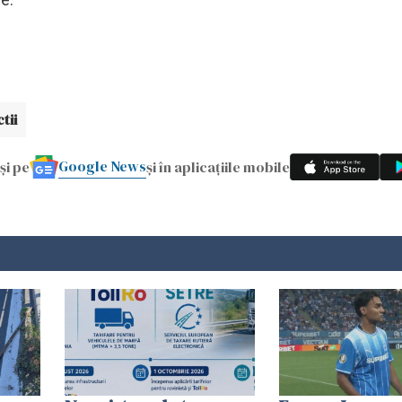
tii
Google News
și pe
și în aplicațiile mobile