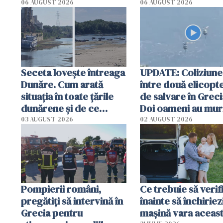
România într-un v
06 AUGUST 2026
06 AUGUST 2026
special
Seceta lovește întreaga
UPDATE: Coliziune
Dunăre. Cum arată
între două elicopt
situația în toate țările
de salvare în Greci
dunărene și de ce
Doi oameni au mur
România resimte
03 AUGUST 2026
02 AUGUST 2026
efectele, deși a plouat
în iulie
Pompierii români,
Ce trebuie să verif
pregătiţi să intervină în
înainte să închiriez
Grecia pentru
mașină vara aceas