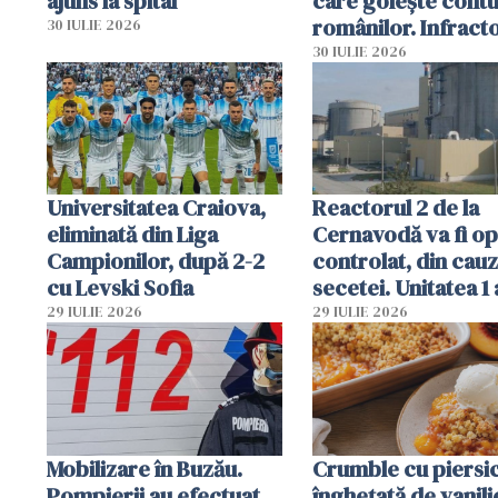
ajuns la spital
care golește contu
românilor. Infracto
30 IULIE 2026
folosesc numele
30 IULIE 2026
Ghișeul.ro și al Poli
Române
Universitatea Craiova,
Reactorul 2 de la
eliminată din Liga
Cernavodă va fi op
Campionilor, după 2-2
controlat, din cau
cu Levski Sofia
secetei. Unitatea 1 
deja oprită
29 IULIE 2026
29 IULIE 2026
Mobilizare în Buzău.
Crumble cu piersici
Pompierii au efectuat
înghețată de vanili