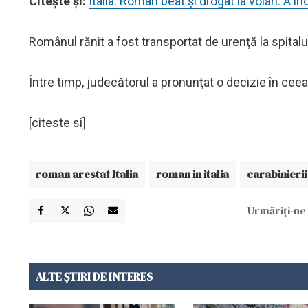
Citeşte şi:
Italia. Român beat şi drogat la volan. A în
Românul rănit a fost transportat de urenţă la spitalu
Între timp, judecătorul a pronunţat o decizie în ceea
[citeste si]
roman arestat Italia
roman in italia
carabinierii
Urmăriți-ne 
ALTE ȘTIRI DE INTERES