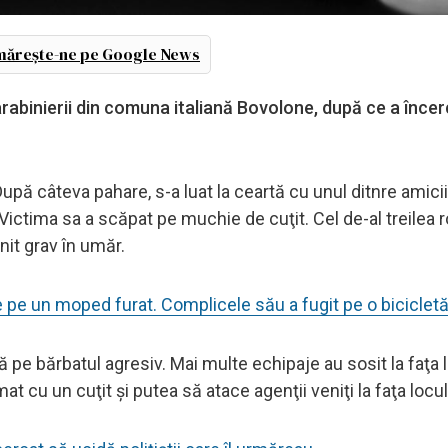
ărește-ne pe Google News
arabinierii din comuna italiană Bovolone, după ce a încerc
upă câteva pahare, s-a luat la ceartă cu unul ditnre amicii
 Victima sa a scăpat pe muchie de cuţit. Cel de-al treilea
ănit grav în umăr.
ie pe un moped furat. Complicele său a fugit pe o biciclet
ă pe bărbatul agresiv. Mai multe echipaje au sosit la faţa 
mat cu un cuţit şi putea să atace agenţii veniţi la faţa locul