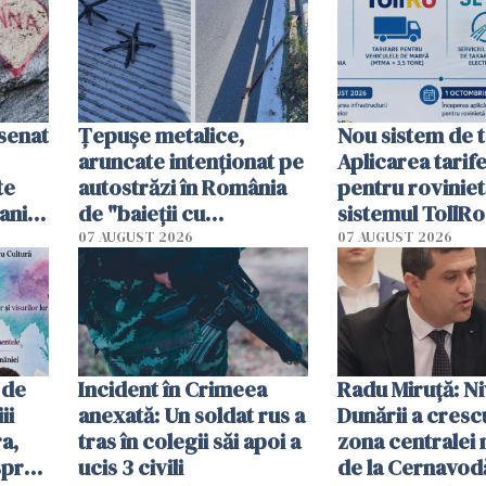
esenat
Țepușe metalice,
Nou sistem de t
aruncate intenționat pe
Aplicarea tarif
te
autostrăzi în România
pentru roviniet
ani.
de "baieții cu
sistemul TollRo
at
platforme": "Mi-au
începe la 1 oct
07 AUGUST 2026
07 AUGUST 2026
cerut 1200 lei să mă
tracteze"
 de
Incident în Crimeea
Radu Miruţă: Ni
ii
anexată: Un soldat rus a
Dunării a crescu
a,
tras în colegii săi apoi a
zona centralei 
spre
ucis 3 civili
de la Cernavodă