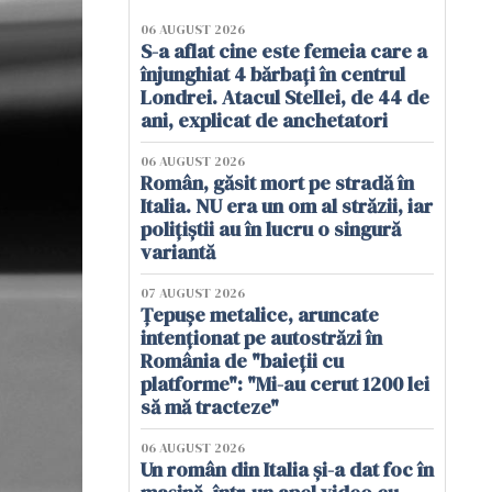
06 AUGUST 2026
S-a aflat cine este femeia care a
înjunghiat 4 bărbați în centrul
Londrei. Atacul Stellei, de 44 de
ani, explicat de anchetatori
06 AUGUST 2026
Român, găsit mort pe stradă în
Italia. NU era un om al străzii, iar
polițiștii au în lucru o singură
variantă
07 AUGUST 2026
Țepușe metalice, aruncate
intenționat pe autostrăzi în
România de "baieții cu
platforme": "Mi-au cerut 1200 lei
să mă tracteze"
06 AUGUST 2026
Un român din Italia și-a dat foc în