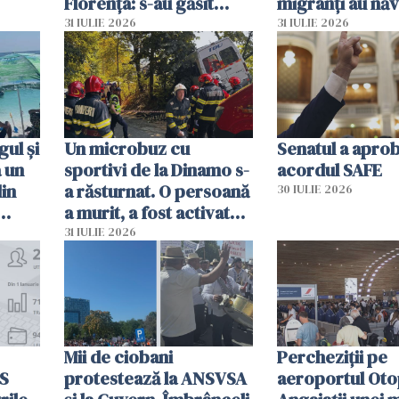
Florența: s-au găsit
migranți au năv
capete de aligator și o
teritoriul spani
31 IULIE 2026
31 IULIE 2026
sumă imensă de bani
mobiliza toate
resursele"
ul și
Un microbuz cu
Senatul a apro
a un
sportivi de la Dinamo s-
acordul SAFE
din
a răsturnat. O persoană
30 IULIE 2026
a murit, a fost activat
planul roșu de
31 IULIE 2026
intervenție
Mii de ciobani
Percheziții pe
MS
protestează la ANSVSA
aeroportul Oto