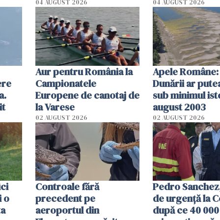
olum
cm faţă de ziua
04 AUGUST 2026
04 AUGUST 2026
Aur pentru România la
Apele Române: 
ere
Campionatele
Dunării ar pute
a.
Europene de canotaj de
sub minimul ist
it
la Varese
august 2003
02 AUGUST 2026
02 AUGUST 2026
ici
Controale fără
Pedro Sanchez, 
i o
precedent pe
de urgență la C
ta
aeroportul din
după ce 40 000