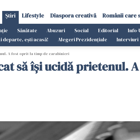
Știri
Lifestyle
Diaspora creativă
Românii care 
ație
Sănătate
Abuzuri
Social
Editorial
Info-
ti departe, ești acasă!
Alegeri Prezidențiale
Interviuri
nul. A fost oprit la timp de carabinieri
at să îşi ucidă prietenul. A