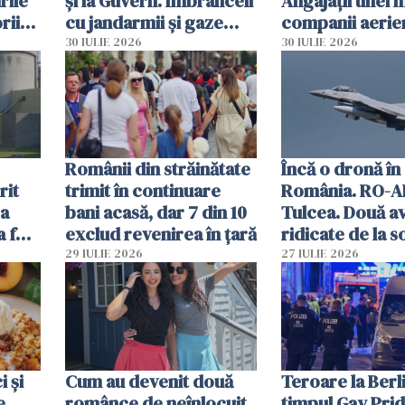
rile
și la Guvern. Îmbrânceli
Angajații unei 
rii
cu jandarmii și gaze
companii aerie
lacrimogene
parfumuri, ceas
30 IULIE 2026
30 IULIE 2026
ției
mâncarea desti
vânzării
Românii din străinătate
Încă o dronă în
rit
trimit în continuare
România. RO-A
za
bani acasă, dar 7 din 10
Tulcea. Două a
a fost
exclud revenirea în țară
ridicate de la s
29 IULIE 2026
27 IULIE 2026
 și
Cum au devenit două
Teroare la Berli
e.
românce de neînlocuit
timpul Gay Prid