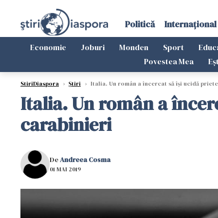
Politică
Internațional
Economie
Joburi
Monden
Sport
Educ
Povestea Mea
Eș
StiriDiaspora
›
Știri
›
Italia. Un român a încercat să îşi ucidă priete
Italia. Un român a încerc
carabinieri
De
Andreea Cosma
01 MAI 2019