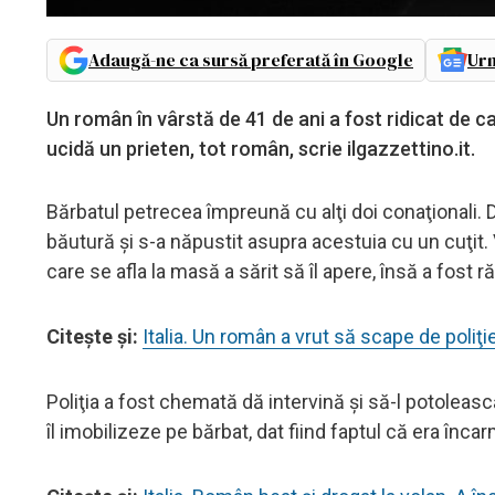
Adaugă-ne ca sursă preferată în Google
Urm
Un român în vârstă de 41 de ani a fost ridicat de c
ucidă un prieten, tot român, scrie ilgazzettino.it.
Bărbatul petrecea împreună cu alţi doi conaţionali. D
băutură şi s-a năpustit asupra acestuia cu un cuţit.
care se afla la masă a sărit să îl apere, însă a fost r
Citeşte şi:
Italia. Un român a vrut să scape de poliţ
Poliţia a fost chemată dă intervină şi să-l potoleasc
îl imobilizeze pe bărbat, dat fiind faptul că era încar