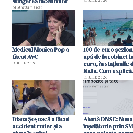
stingerea incendiilor
31 IULIE 2026
01 AUGUST 2026
Medicul Monica Pop a
100 de euro șezlong
făcut AVC
apă de la robinet l
euro, în stațiunile 
31 IULIE 2026
Italia. Cum explică
autoritățile
31 IULIE 2026
Diana Șoșoacă a făcut
Alertă DNSC: Noua
accident rutier și a
înșelătorie prin S