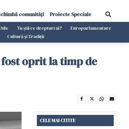
schimbă comunități
Proiecte Speciale
Utile
Tu știi ce drepturi ai?
Europarlamentare
Cultură și Tradiții
 fost oprit la timp de
CELE MAI CITITE