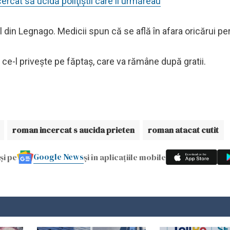
cercat să ucidă poliţiştii care îl urmăreau
l din Legnago. Medicii spun că se află în afara oricărui per
 ce-l priveşte pe făptaş, care va rămâne după gratii.
roman incercat s aucida prieten
roman atacat cutit
Google News
și pe
și în aplicațiile mobile