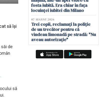
mașină, într-un apel video cu
fosta iubită. Era chiar în fața
locuinței iubitei din Milano
07 AUGUST 2026
Trei copii, reclamați la poliție
at să îşi
de un trecător pentru că
vindeau limonadă pe stradă: "Nu
aveau autorizație"
 săi de
 român
ă
locului să
ui.