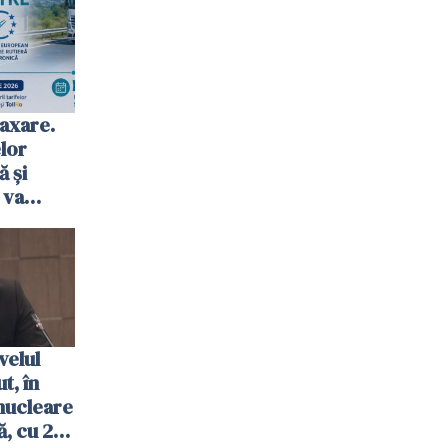
axare.
elor
ă şi
 va
ombrie
velul
t, în
nucleare
, cu 2