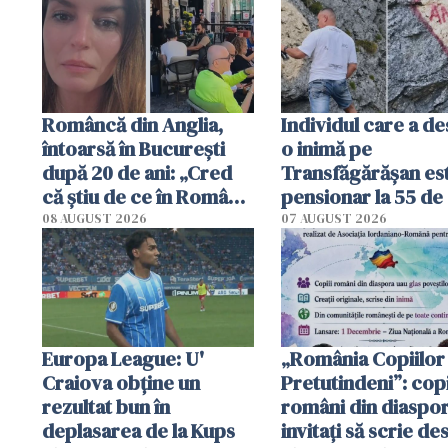
Româncă din Anglia,
Individul care a d
întoarsă în București
o inimă pe
după 20 de ani: „Cred
Transfăgărășan es
că știu de ce în România
pensionar la 55 de 
se trăiește mai bine ca
Poliția l-a identific
08 AUGUST 2026
07 AUGUST 2026
în Anglia. E schimbat"
Europa League: U'
„România Copiilor
Craiova obține un
Pretutindeni”: copi
rezultat bun în
români din diaspor
deplasarea de la Kups
invitați să scrie de