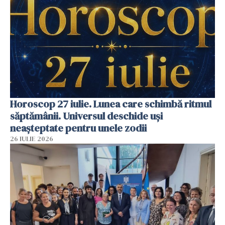
Horoscop 27 iulie. Lunea care schimbă ritmul
săptămânii. Universul deschide uși
neașteptate pentru unele zodii
26 IULIE 2026