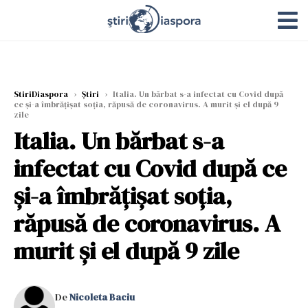
StiriDiaspora
›
Știri
›
Italia. Un bărbat s-a infectat cu Covid după
ce și-a îmbrățișat soția, răpusă de coronavirus. A murit și el după 9
zile
Italia. Un bărbat s-a
infectat cu Covid după ce
și-a îmbrățișat soția,
răpusă de coronavirus. A
murit și el după 9 zile
De
Nicoleta Baciu