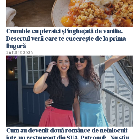
Crumble cu piersici și înghețată de vanilie.
Desertul verii care te cucerește de la prima
lingură
26 IULIE 2026
Cum au devenit două românce de neînlocuit
într-un restaurant din SUA. Patronul: „Nu știu