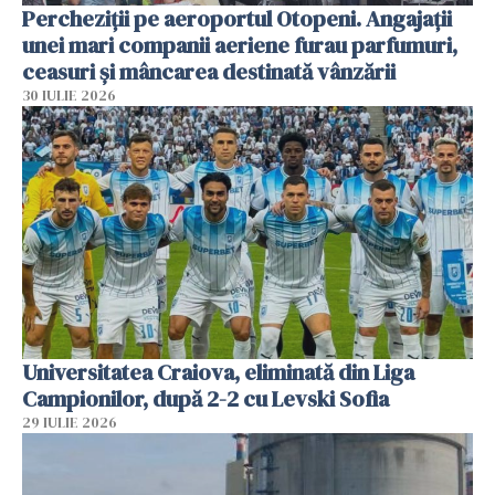
Percheziții pe aeroportul Otopeni. Angajații
unei mari companii aeriene furau parfumuri,
ceasuri și mâncarea destinată vânzării
30 IULIE 2026
Universitatea Craiova, eliminată din Liga
Campionilor, după 2-2 cu Levski Sofia
29 IULIE 2026