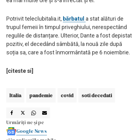
ea mai multe ore și s-a infectat și el.
Potrivit teleclubitalia.it,
bărbatul
a stat alături de
trupul femeii în timpul priveghiului, nerespectând
regulile de distanțare. Ulterior, Dante a fost depistat
pozitiv, el decedând sâmbătă, la nouă zile după
soția sa, care a fost înmormântată pe 6 noiembrie.
[citeste si]
Italia
pandemie
covid
soti decedati
Urmăriți-ne și pe
Google News
și în aplicațiile mobile