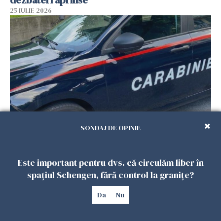
25 IULIE 2026
SONDAJ DE OPINIE
Româncă din Italia, acuzată că și-a lăsat copiii
singuri în casă pentru a merge la mall. Vecinii
au dat alarma
Este important pentru dvs. că circulăm liber în
25 IULIE 2026
spațiul Schengen, fără control la granițe?
Da
Nu