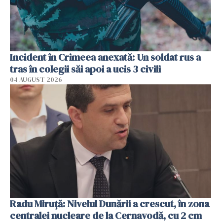
Incident în Crimeea anexată: Un soldat rus a
tras în colegii săi apoi a ucis 3 civili
04 AUGUST 2026
Radu Miruţă: Nivelul Dunării a crescut, în zona
centralei nucleare de la Cernavodă, cu 2 cm