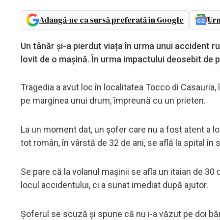
Adaugă-ne ca sursă preferată în Google
Urm
Un tânăr și-a pierdut viața în urma unui accident ru
lovit de o mașină. În urma impactului deosebit de p
Tragedia a avut loc în localitatea Tocco di Casauria, î
pe marginea unui drum, împreună cu un prieten.
La un moment dat, un șofer care nu a fost atent a lovi
tot român, în vârstă de 32 de ani, se află la spital în
Se pare că la volanul mașinii se afla un itaian de 30 
locul accidentului, ci a sunat imediat după ajutor.
Șoferul se scuză și spune că nu i-a văzut pe doi băr