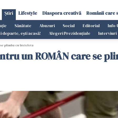
Știri
Lifestyle
Diaspora creativă
Românii care 
ație
Sănătate
Abuzuri
Social
Editorial
Info-
ti departe, ești acasă!
Alegeri Prezidențiale
Interviuri
se plimba cu bicicleta
pentru un ROMÂN care se pli