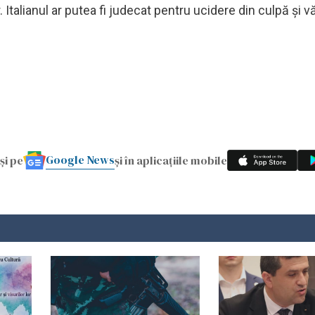
Italianul ar putea fi judecat pentru ucidere din culpă și 
Google News
și pe
și în aplicațiile mobile