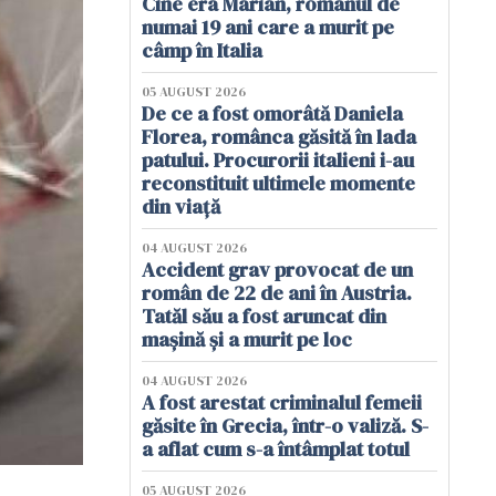
Cine era Marian, românul de
numai 19 ani care a murit pe
câmp în Italia
05 AUGUST 2026
De ce a fost omorâtă Daniela
Florea, românca găsită în lada
patului. Procurorii italieni i-au
reconstituit ultimele momente
din viață
04 AUGUST 2026
Accident grav provocat de un
român de 22 de ani în Austria.
Tatăl său a fost aruncat din
mașină și a murit pe loc
04 AUGUST 2026
A fost arestat criminalul femeii
găsite în Grecia, într-o valiză. S-
a aflat cum s-a întâmplat totul
05 AUGUST 2026