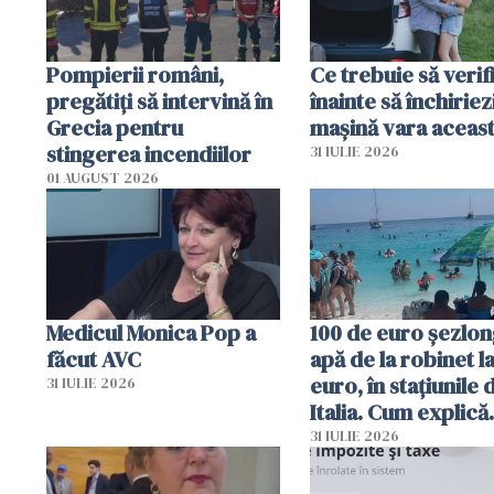
Pompierii români,
Ce trebuie să verif
pregătiţi să intervină în
înainte să închiriez
Grecia pentru
mașină vara aceas
stingerea incendiilor
31 IULIE 2026
01 AUGUST 2026
Medicul Monica Pop a
100 de euro șezlong
făcut AVC
apă de la robinet l
euro, în stațiunile 
31 IULIE 2026
Italia. Cum explică
autoritățile
31 IULIE 2026