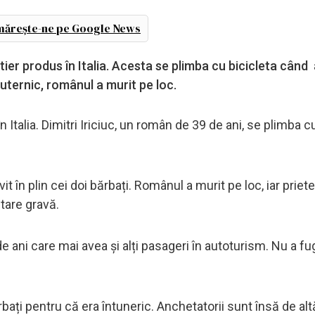
ărește-ne pe Google News
tier produs în Italia. Acesta se plimba cu bicicleta când 
uternic, românul a murit pe loc.
n Italia. Dimitri Iriciuc, un român de 39 de ani, se plimba c
t în plin cei doi bărbați. Românul a murit pe loc, iar priet
 stare gravă.
de ani care mai avea și alți pasageri în autoturism. Nu a fug
bați pentru că era întuneric. Anchetatorii sunt însă de alt