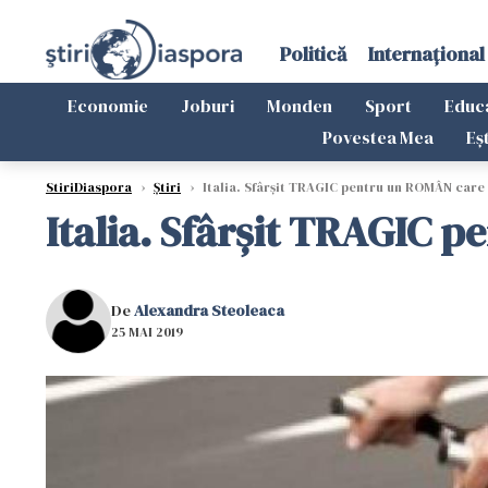
Politică
Internațional
Economie
Joburi
Monden
Sport
Educ
Povestea Mea
Eș
StiriDiaspora
›
Știri
›
Italia. Sfârșit TRAGIC pentru un ROMÂN care 
Italia. Sfârșit TRAGIC 
De
Alexandra Steoleaca
25 MAI 2019