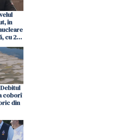
velul
t, în
nucleare
, cu 2
 trecută
Debitul
a coborî
oric din