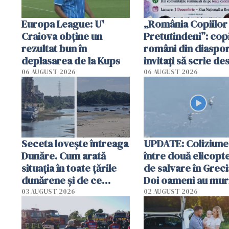
Europa League: U'
„România Copiilor
Craiova obține un
Pretutindeni”: copi
rezultat bun în
români din diaspor
deplasarea de la Kups
invitați să scrie de
România într-un v
06 AUGUST 2026
06 AUGUST 2026
special
Seceta lovește întreaga
UPDATE: Coliziune
Dunăre. Cum arată
între două elicopt
situația în toate țările
de salvare în Greci
dunărene și de ce
Doi oameni au mur
România resimte
03 AUGUST 2026
02 AUGUST 2026
efectele, deși a plouat
în iulie