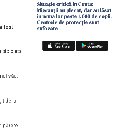
Situație critică în Ceuta:
Migranții au plecat, dar au lăsat
în urma lor peste 1.000 de copii.
Centrele de protecție sunt
a fost
sufocate
u bicicleta
enul său,
it de la
ă părere.