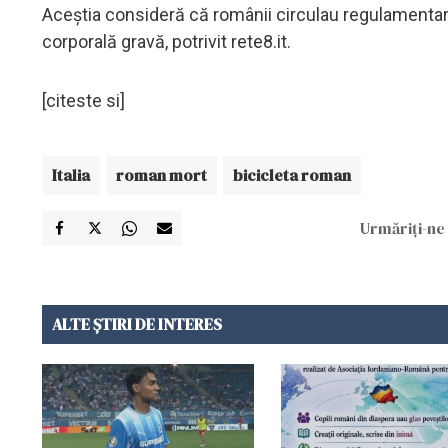
Aceștia consideră că românii circulau regulamentar. 
corporală gravă, potrivit rete8.it.
[citeste si]
Italia
roman mort
bicicleta roman
Urmăriți-ne 
ALTE ȘTIRI DE INTERES