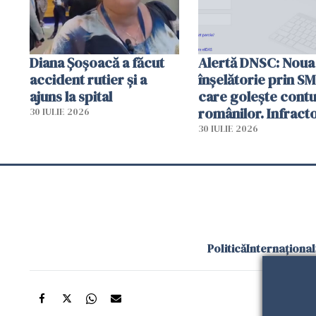
Diana Șoșoacă a făcut
Alertă DNSC: Noua
accident rutier și a
înșelătorie prin S
ajuns la spital
care golește contu
românilor. Infracto
30 IULIE 2026
folosesc numele
30 IULIE 2026
Ghișeul.ro și al Poli
Române
Politică
Internațional