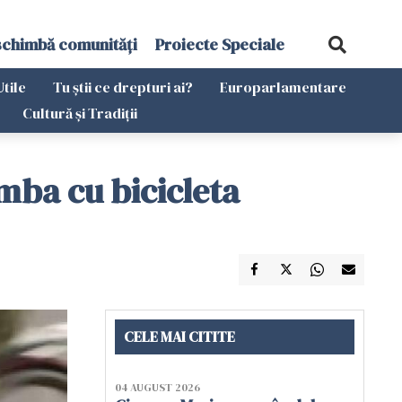
schimbă comunități
Proiecte Speciale
Utile
Tu știi ce drepturi ai?
Europarlamentare
Cultură și Tradiții
mba cu bicicleta
CELE MAI CITITE
04 AUGUST 2026