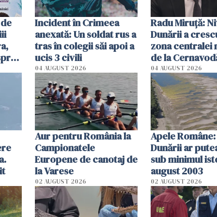
 de
Incident în Crimeea
Radu Miruţă: Ni
ii
anexată: Un soldat rus a
Dunării a crescu
a,
tras în colegii săi apoi a
zona centralei 
spre
ucis 3 civili
de la Cernavodă
olum
cm faţă de ziua
04 AUGUST 2026
04 AUGUST 2026
Aur pentru România la
Apele Române: 
ere
Campionatele
Dunării ar pute
a.
Europene de canotaj de
sub minimul ist
it
la Varese
august 2003
02 AUGUST 2026
02 AUGUST 2026