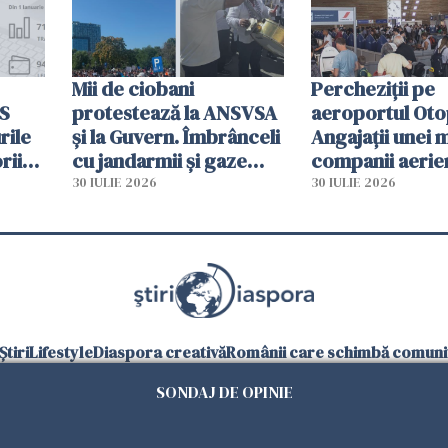
Mii de ciobani
Percheziții pe
MS
protestează la ANSVSA
aeroportul Oto
rile
și la Guvern. Îmbrânceli
Angajații unei 
rii
cu jandarmii și gaze
companii aerie
lacrimogene
parfumuri, ceas
30 IULIE 2026
30 IULIE 2026
ției
mâncarea desti
vânzării
Știri
Lifestyle
Diaspora creativă
Românii care schimbă comunit
SONDAJ DE OPINIE
Goo
Urmăriți-ne și pe