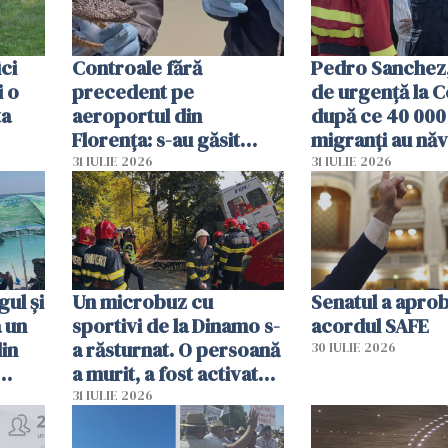
ici
Controale fără
Pedro Sanchez, 
i o
precedent pe
de urgență la C
ta
aeroportul din
după ce 40 000
Florența: s-au găsit
migranți au năv
capete de aligator și o
teritoriul spani
31 IULIE 2026
31 IULIE 2026
sumă imensă de bani
mobiliza toate
resursele"
ul și
Un microbuz cu
Senatul a apro
a un
sportivi de la Dinamo s-
acordul SAFE
din
a răsturnat. O persoană
30 IULIE 2026
a murit, a fost activat
planul roșu de
31 IULIE 2026
intervenție