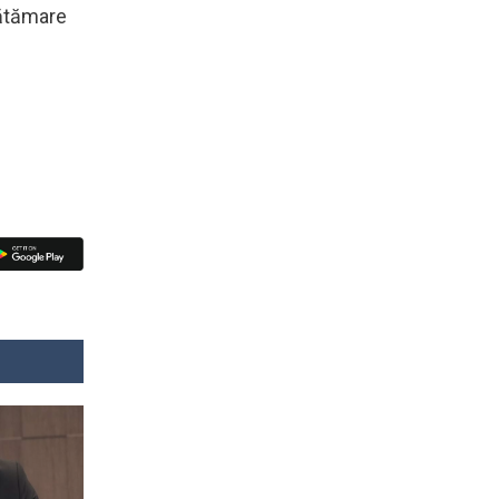
vătămare