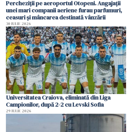
Percheziții pe aeroportul Otopeni. Angajații
unei mari companii aeriene furau parfumuri,
ceasuri și mâncarea destinată vânzării
30 IULIE 2026
Universitatea Craiova, eliminată din Liga
Campionilor, după 2-2 cu Levski Sofia
29 IULIE 2026