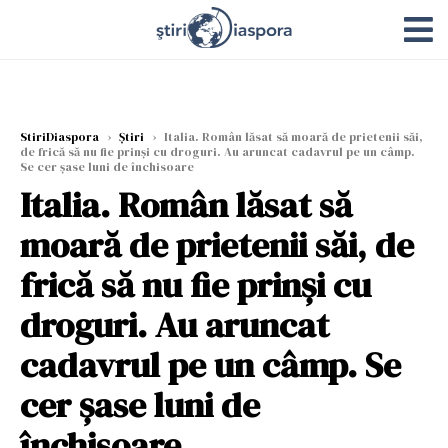
StiriDiaspora
›
Știri
›
Italia. Român lăsat să moară de prietenii săi,
de frică să nu fie prinși cu droguri. Au aruncat cadavrul pe un câmp.
Se cer șase luni de închisoare
Italia. Român lăsat să
moară de prietenii săi, de
frică să nu fie prinși cu
droguri. Au aruncat
cadavrul pe un câmp. Se
cer șase luni de
închisoare