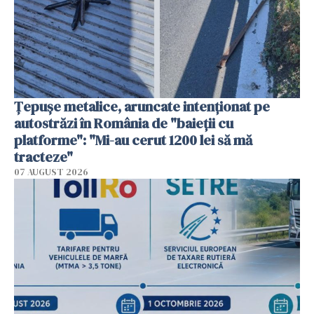
Țepușe metalice, aruncate intenționat pe
autostrăzi în România de "baieții cu
platforme": "Mi-au cerut 1200 lei să mă
tracteze"
07 AUGUST 2026