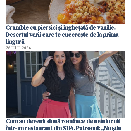
Crumble cu piersici și înghețată de vanilie.
Desertul verii care te cucerește de la prima
lingură
26 IULIE 2026
Cum au devenit două românce de neînlocuit
într-un restaurant din SUA. Patronul: „Nu știu