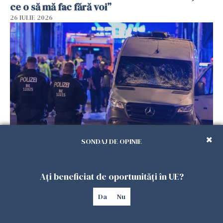
ce o să mă fac fără voi”
26 IULIE 2026
Teroare la Berlin, în timpul Gay Pride: o dubiță
SONDAJ DE OPINIE
a intrat în mulțime. Un mort și 15 răniți
26 IULIE 2026
Ați beneficiat de oportunități în UE?
Da
Nu