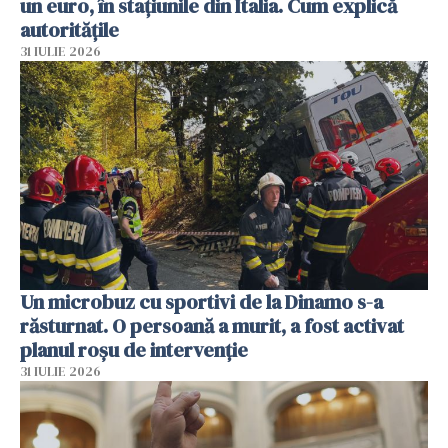
un euro, în stațiunile din Italia. Cum explică
autoritățile
31 IULIE 2026
Un microbuz cu sportivi de la Dinamo s-a
răsturnat. O persoană a murit, a fost activat
planul roșu de intervenție
31 IULIE 2026