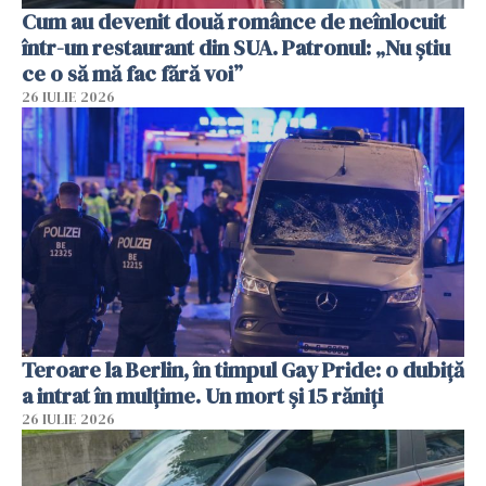
Cum au devenit două românce de neînlocuit
într-un restaurant din SUA. Patronul: „Nu știu
ce o să mă fac fără voi”
26 IULIE 2026
Teroare la Berlin, în timpul Gay Pride: o dubiță
a intrat în mulțime. Un mort și 15 răniți
26 IULIE 2026