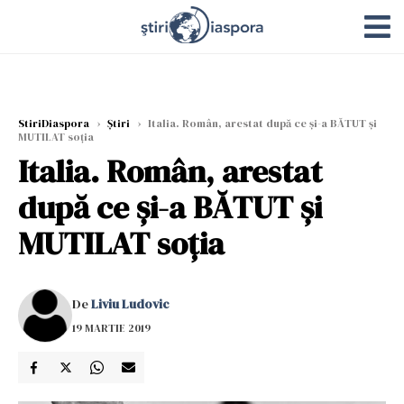
StiriDiaspora
›
Știri
›
Italia. Român, arestat după ce și-a BĂTUT și
MUTILAT soția
Italia. Român, arestat
după ce și-a BĂTUT și
MUTILAT soția
De
Liviu Ludovic
19 MARTIE 2019