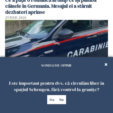
câinele în Germania. Mesajul ei a stârnit
dezbateri aprinse
25 IULIE 2026
SONDAJ DE OPINIE
Româncă din Italia, acuzată că și-a lăsat copiii
Este important pentru dvs. că circulăm liber în
singuri în casă pentru a merge la mall. Vecinii
spațiul Schengen, fără control la granițe?
au dat alarma
25 IULIE 2026
Da
Nu