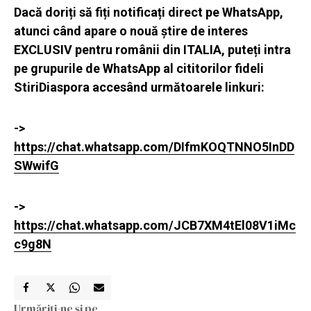
Dacă doriți să fiți notificați direct pe WhatsApp,
atunci când apare o nouă știre de interes
EXCLUSIV pentru românii din ITALIA, puteți intra
pe grupurile de WhatsApp al cititorilor fideli
StiriDiaspora accesând următoarele linkuri:
->
https://chat.whatsapp.com/DIfmKOQTNNO5InDD
SWwifG
->
https://chat.whatsapp.com/JCB7XM4tEl08V1iMc
c9g8N
Urmăriți-ne și pe