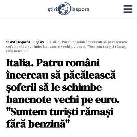
StiriDiaspora
›
Știri
›
Italia. Patru români încercau să păcălească
șoferii să le schimbe bancnote vechi pe euro. "Suntem turiști rămași
fără benzină"
Italia. Patru români
încercau să păcălească
șoferii să le schimbe
bancnote vechi pe euro.
"Suntem turiști rămași
fără benzină"