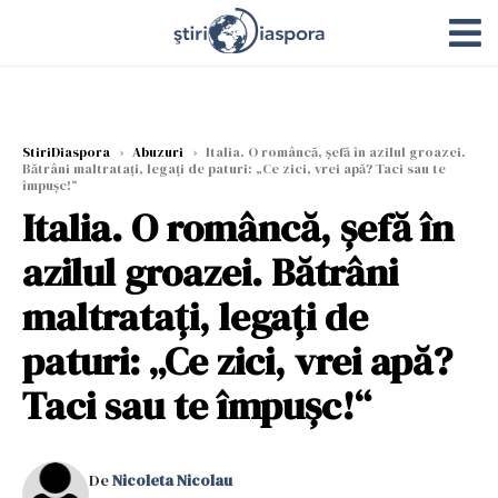
StiriDiaspora
›
Abuzuri
›
Italia. O româncă, șefă în azilul groazei.
Bătrâni maltratați, legați de paturi: „Ce zici, vrei apă? Taci sau te
împușc!“
Italia. O româncă, șefă în
azilul groazei. Bătrâni
maltratați, legați de
paturi: „Ce zici, vrei apă?
Taci sau te împușc!“
De
Nicoleta Nicolau