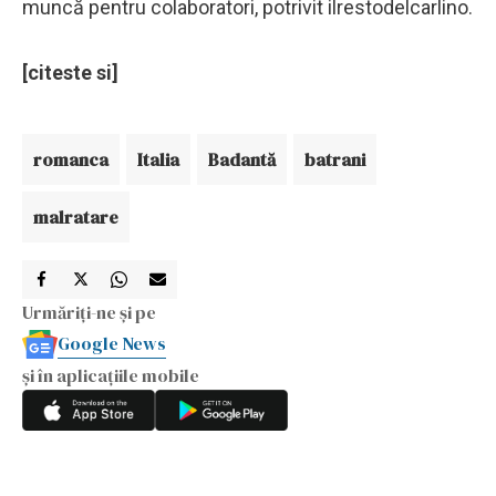
muncă pentru colaboratori, potrivit ilrestodelcarlino.
[citeste si]
romanca
Italia
Badantă
batrani
malratare
Urmăriți-ne și pe
Google News
și în aplicațiile mobile