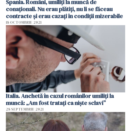
Spania. Români, umiliți la muncă de
conaționali. Nu erau plătiți, nu li se făceau
contracte și erau cazați în condiții mizerabile
18 OCTOMBRIE 2021
Italia. Anchetă în cazul românilor umiliți la
muncă: „Am fost tratați ca niște sclavi”
28 SEPTEMBRIE 2021