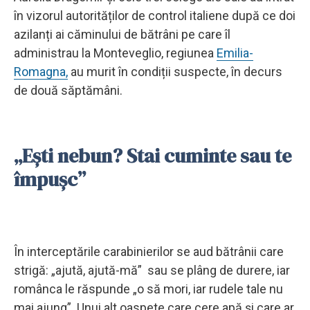
în vizorul autorităților de control italiene după ce doi
azilanți ai căminului de bătrâni pe care îl
administrau la Monteveglio, regiunea
Emilia-
Romagna,
au murit în condiții suspecte, în decurs
de două săptămâni.
„Ești nebun? Stai cuminte sau te
împușc”
În interceptările carabinierilor se aud bătrânii care
strigă: „ajută, ajută-mă” sau se plâng de durere, iar
românca le răspunde „o să mori, iar rudele tale nu
mai ajung”. Unui alt oaspete care cere apă și care ar