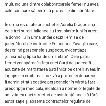
mult, niciuna dintre colaboratoarele femeii nu avea
calificări care să permită profesiile din sănătate.
În urma rezultatelor anchetei, Aurelia Dragomir și
cele trei surori italience au fost plaste luni în arest
la domiciliu în urma undei decizii emise de
judecătorul de instrucție Francesca Zavaglia care,
descriind persoanele suspecte, evidențiază
„cinismul și lipsa lor de umanitate”. Cele patru
femei vor apărea în fața unei Curți de judecată
acuzate de maltratarea bătrânilor pe care îi aveau în
îngrijire, exercitarea abuzivă a profesiei deoarece ar
fi administrat sedative persoanelor în vârstă fără
prescripție medicală, încălcări a normelor legate de
activitatea unei structuri de asistență socială fără
autorizație și absența contractelor regulate de