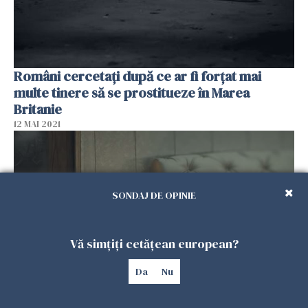
Români cercetaţi după ce ar fi forţat mai
multe tinere să se prostitueze în Marea
Britanie
12 MAI 2021
SONDAJ DE OPINIE
Vă simțiți cetățean european?
Da
Nu
Român bănuit că a agresat sexual trei fete