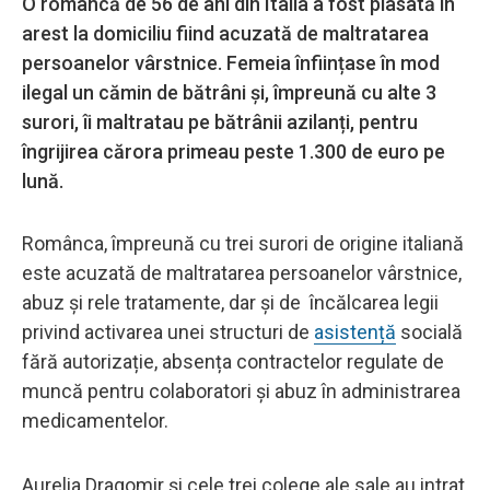
O româncă de 56 de ani din Italia a fost plasată în
arest la domiciliu fiind acuzată de maltratarea
persoanelor vârstnice. Femeia înființase în mod
ilegal un cămin de bătrâni și, împreună cu alte 3
surori, îi maltratau pe bătrânii azilanți, pentru
îngrijirea cărora primeau peste 1.300 de euro pe
lună.
Românca, împreună cu trei surori de origine italiană
este acuzată de maltratarea persoanelor vârstnice,
abuz și rele tratamente, dar și de încălcarea legii
privind activarea unei structuri de
asistență
socială
fără autorizație, absența contractelor regulate de
muncă pentru colaboratori și abuz în administrarea
medicamentelor.
Aurelia Dragomir și cele trei colege ale sale au intrat