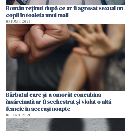
Român reţinut după ce ar fi agresat sexual un
copil în toaleta unui mall
08 IUNIE 2021
Bărbatul care şi-a omorât concubina
însărcinată ar fi sechestrat şi violat o altă
femeie în aceeaşi noapte
06 IUNIE 2021