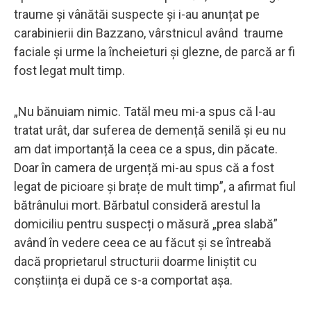
traume și vânătăi suspecte și i-au anunțat pe
carabinierii din Bazzano, vârstnicul având traume
faciale și urme la încheieturi și glezne, de parcă ar fi
fost legat mult timp.
„Nu bănuiam nimic. Tatăl meu mi-a spus că l-au
tratat urât, dar suferea de demență senilă și eu nu
am dat importanță la ceea ce a spus, din păcate.
Doar în camera de urgență mi-au spus că a fost
legat de picioare și brațe de mult timp”, a afirmat fiul
bătrânului mort. Bărbatul consideră arestul la
domiciliu pentru suspecți o măsură „prea slabă”
având în vedere ceea ce au făcut și se întreabă
dacă proprietarul structurii doarme liniștit cu
conștiința ei după ce s-a comportat așa.