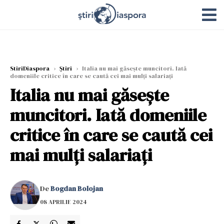
StiriDiaspora
›
Știri
›
Italia nu mai găsește muncitori. Iată
domeniile critice în care se caută cei mai mulți salariați
Italia nu mai găsește
muncitori. Iată domeniile
critice în care se caută cei
mai mulți salariați
De
Bogdan Bolojan
08 APRILIE 2024