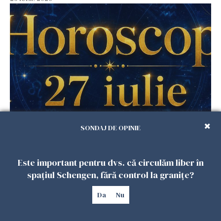
Horoscop 27 iulie. Lunea care schimbă ritmul
SONDAJ DE OPINIE
săptămânii. Universul deschide uși
neașteptate pentru unele zodii
26 IULIE 2026
Este important pentru dvs. că circulăm liber în
spațiul Schengen, fără control la granițe?
Da
Nu