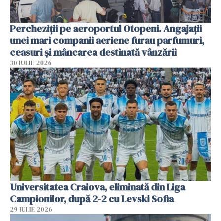
Percheziții pe aeroportul Otopeni. Angajații
unei mari companii aeriene furau parfumuri,
ceasuri și mâncarea destinată vânzării
30 IULIE 2026
Universitatea Craiova, eliminată din Liga
Campionilor, după 2-2 cu Levski Sofia
29 IULIE 2026