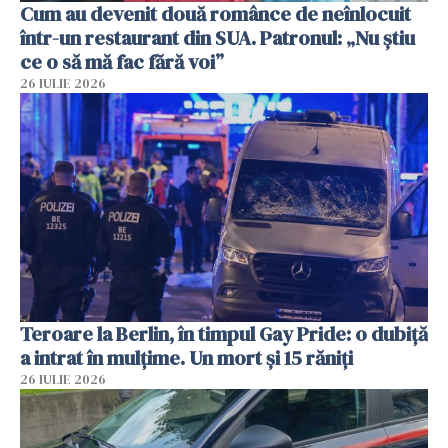
Cum au devenit două românce de neînlocuit
într-un restaurant din SUA. Patronul: „Nu știu
ce o să mă fac fără voi”
26 IULIE 2026
Teroare la Berlin, în timpul Gay Pride: o dubiță
a intrat în mulțime. Un mort și 15 răniți
26 IULIE 2026