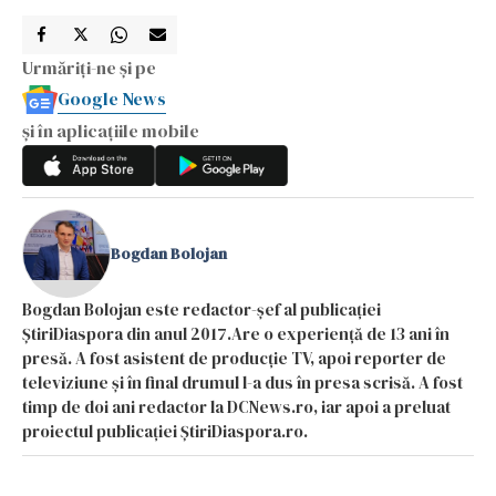
Urmăriți-ne și pe
Google News
și în aplicațiile mobile
Bogdan Bolojan
Bogdan Bolojan este redactor-șef al publicației
ȘtiriDiaspora din anul 2017.Are o experiență de 13 ani în
presă. A fost asistent de producție TV, apoi reporter de
televiziune și în final drumul l-a dus în presa scrisă. A fost
timp de doi ani redactor la DCNews.ro, iar apoi a preluat
proiectul publicației ȘtiriDiaspora.ro.