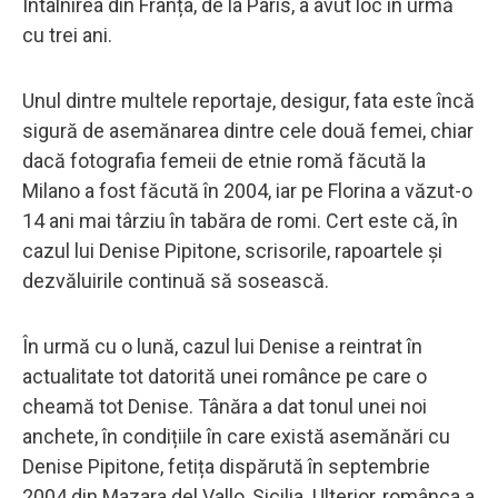
Întâlnirea din Franța, de la Paris, a avut loc în urmă
cu trei ani.
Unul dintre multele reportaje, desigur, fata este încă
sigură de asemănarea dintre cele două femei, chiar
dacă fotografia femeii de etnie romă făcută la
Milano a fost făcută în 2004, iar pe Florina a văzut-o
14 ani mai târziu în tabăra de romi. Cert este că, în
cazul lui Denise Pipitone, scrisorile, rapoartele și
dezvăluirile continuă să sosească.
În urmă cu o lună, cazul lui Denise a reintrat în
actualitate tot datorită unei românce pe care o
cheamă tot Denise. Tânăra a dat tonul unei noi
anchete, în condițiile în care există asemănări cu
Denise Pipitone, fetița dispărută în septembrie
2004 din Mazara del Vallo, Sicilia. Ulterior, românca a