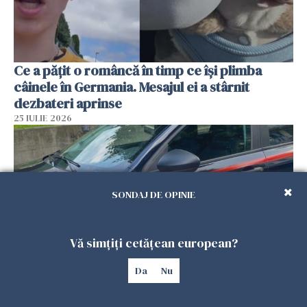
Ce a pățit o româncă în timp ce își plimba
câinele în Germania. Mesajul ei a stârnit
dezbateri aprinse
25 IULIE 2026
SONDAJ DE OPINIE
Vă simțiți cetățean european?
Da
Nu
Româncă din Italia, acuzată că și-a lăsat copiii
singuri în casă pentru a merge la mall. Vecinii