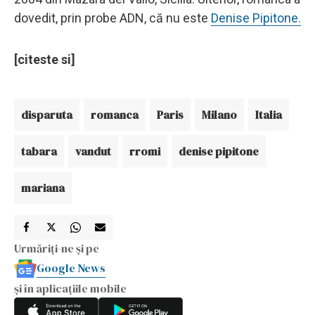
dovedit, prin probe ADN, că nu este
Denise Pipitone.
[citeste si]
disparuta
romanca
Paris
Milano
Italia
tabara
vandut
rromi
denise pipitone
mariana
Urmăriți-ne și pe
Google News
și în aplicațiile mobile