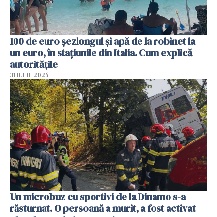
100 de euro șezlongul și apă de la robinet la
un euro, în stațiunile din Italia. Cum explică
autoritățile
31 IULIE 2026
Un microbuz cu sportivi de la Dinamo s-a
răsturnat. O persoană a murit, a fost activat