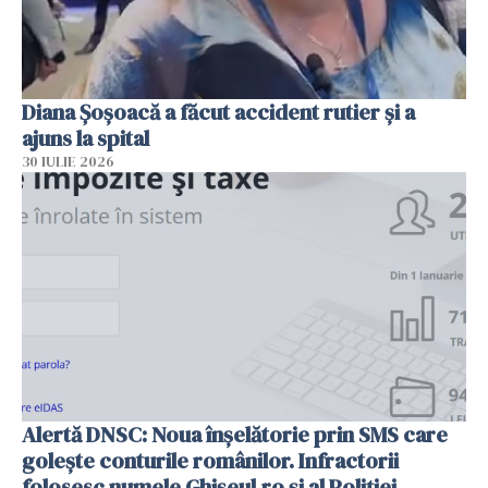
Diana Șoșoacă a făcut accident rutier și a
ajuns la spital
30 IULIE 2026
Alertă DNSC: Noua înșelătorie prin SMS care
golește conturile românilor. Infractorii
folosesc numele Ghișeul.ro și al Poliției