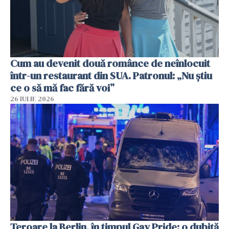
Cum au devenit două românce de neînlocuit
într-un restaurant din SUA. Patronul: „Nu știu
ce o să mă fac fără voi”
26 IULIE 2026
Teroare la Berlin, în timpul Gay Pride: o dubiță