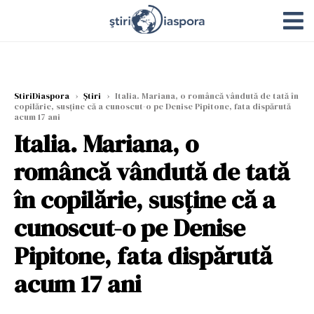
StiriDiaspora
›
Știri
›
Italia. Mariana, o româncă vândută de tată în
copilărie, susține că a cunoscut-o pe Denise Pipitone, fata dispărută
acum 17 ani
Italia. Mariana, o
româncă vândută de tată
în copilărie, susține că a
cunoscut-o pe Denise
Pipitone, fata dispărută
acum 17 ani