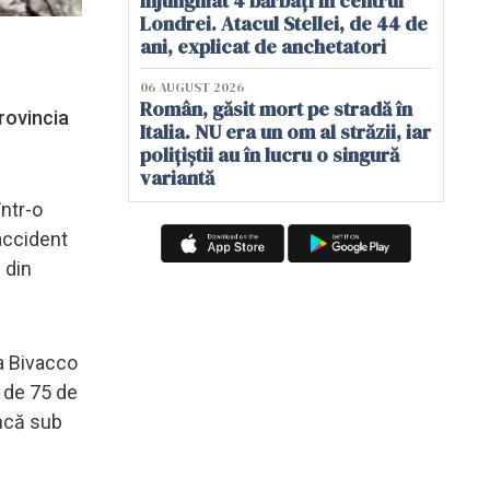
înjunghiat 4 bărbați în centrul
Londrei. Atacul Stellei, de 44 de
ani, explicat de anchetatori
06 AUGUST 2026
Român, găsit mort pe stradă în
rovincia
Italia. NU era un om al străzii, iar
polițiștii au în lucru o singură
variantă
într-o
 accident
 din
la Bivacco
ă de 75 de
âncă sub