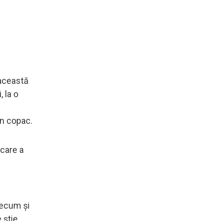
 această
 la o
un copac.
 care a
precum și
 știe