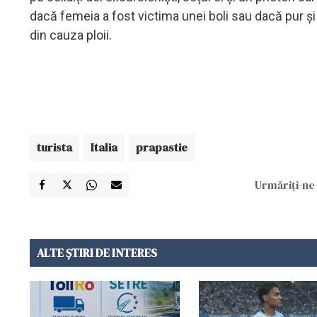
dacă femeia a fost victima unei boli sau dacă pur și
din cauza ploii.
turista
Italia
prapastie
Urmăriți-ne 
ALTE ȘTIRI DE INTERES