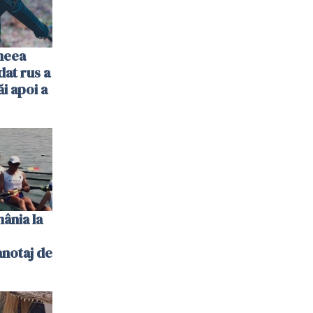
imeea
dat rus a
ăi apoi a
ânia la
notaj de