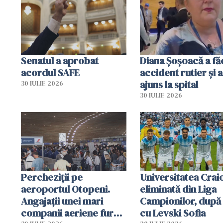
mobiliza toate
resursele"
Senatul a aprobat
Diana Șoșoacă a fă
acordul SAFE
accident rutier și a
ajuns la spital
30 IULIE 2026
30 IULIE 2026
Percheziții pe
Universitatea Crai
aeroportul Otopeni.
eliminată din Liga
Angajații unei mari
Campionilor, după
companii aeriene furau
cu Levski Sofia