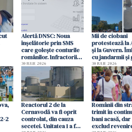
intervenție
cut
Alertă DNSC: Noua
Mii de ciobani
înșelătorie prin SMS
protestează la
care golește conturile
și la Guvern. Î
românilor. Infractorii
cu jandarmii și
folosesc numele
lacrimogene
30 IULIE 2026
30 IULIE 2026
Ghișeul.ro și al Poliției
Române
ova,
Reactorul 2 de la
Românii din str
Cernavodă va fi oprit
trimit în conti
 2-2
controlat, din cauza
bani acasă, dar 
secetei. Unitatea 1 a fost
exclud revenire