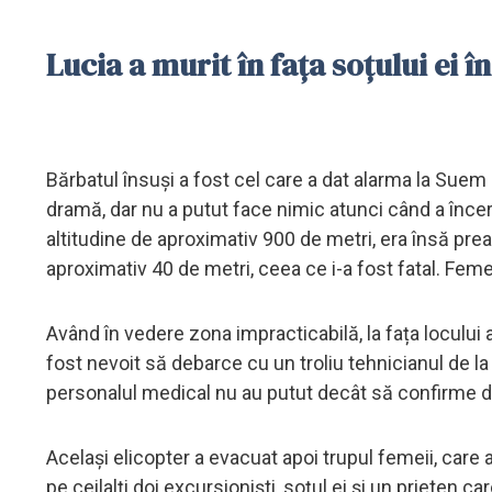
Lucia a murit în fața soțului ei î
Bărbatul însuși a fost cel care a dat alarma la Suem 1
dramă, dar nu a putut face nimic atunci când a încerca
altitudine de aproximativ 900 de metri, era însă prea
aproximativ 40 de metri, ceea ce i-a fost fatal. Fem
Având în vedere zona impracticabilă, la fața locului 
fost nevoit să debarce cu un troliu tehnicianul de la
personalul medical nu au putut decât să confirme de
Același elicopter a evacuat apoi trupul femeii, care a 
pe ceilalți doi excursioniști, soțul ei și un prieten 