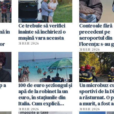
Ce trebuie să verifici
Controale fără
nă în
înainte să închiriezi o
precedent pe
mașină vara aceasta
aeroportul din
lor
Florența: s-au g
31 IULIE 2026
capete de aligat
31 IULIE 2026
sumă imensă de
p a
100 de euro șezlongul și
Un microbuz c
apă de la robinet la un
sportivi de la 
euro, în stațiunile din
a răsturnat. O 
Italia. Cum explică
a murit, a fost 
autoritățile
planul roșu de
31 IULIE 2026
31 IULIE 2026