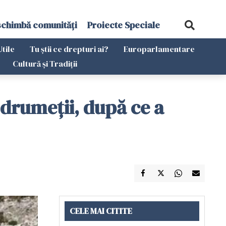
schimbă comunități
Proiecte Speciale
Utile
Tu știi ce drepturi ai?
Europarlamentare
Cultură și Tradiții
i drumeții, după ce a
CELE MAI CITITE