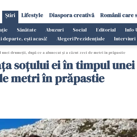
Știri
Lifestyle
Diaspora creativă
Românii care 
ație
Sănătate
Abuzuri
Social
Editorial
Info-
ti departe, ești acasă!
Alegeri Prezidențiale
Interviuri
pul unei drumeții, după ce a alunecat și a căzut zeci de metri în prăpastie
fața soțului ei în timpul une
de metri în prăpastie