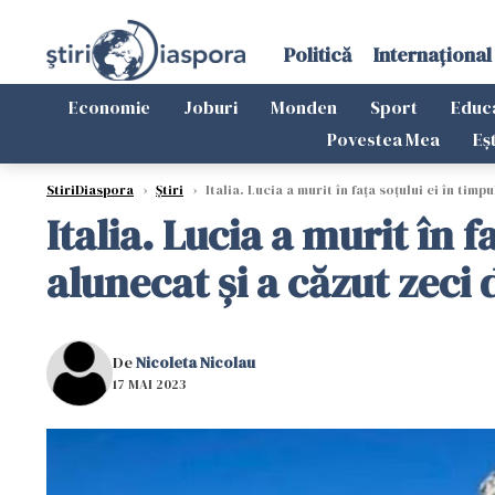
Politică
Internațional
Economie
Joburi
Monden
Sport
Educ
Povestea Mea
Eș
StiriDiaspora
›
Știri
›
Italia. Lucia a murit în fața soțului ei în tim
Italia. Lucia a murit în 
alunecat și a căzut zeci 
De
Nicoleta Nicolau
17 MAI 2023