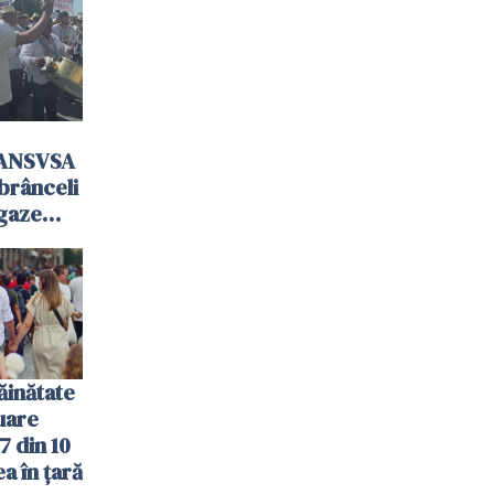
 ANSVSA
mbrânceli
 gaze
ăinătate
nuare
7 din 10
a în țară