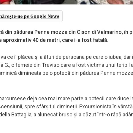
ărește-ne pe Google News
ă din pădurea Penne mozze din Cison di Valmarino, în p
e aproximativ 40 de metri, care i-a fost fatală.
ceva ce îi plăcea și alături de persoana pe care o iubea, dar 
a G., o femeie din Treviso care a fost victima unui teribil
duminică dimineața pe o potecă din pădurea Penne mozze
a parcursese deja cea mai mare parte a potecii care duce 
censiunii, spre sfârșitul dimineții. Excursionista în vârst
della Battaglia, a alunecat brusc și a căzut într-o râpă ad