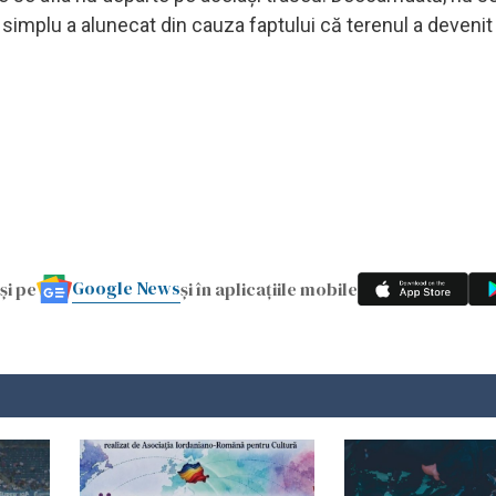
 simplu a alunecat din cauza faptului că terenul a deveni
Google News
și pe
și în aplicațiile mobile