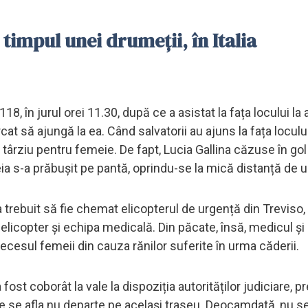
n timpul unei drumeții, în Italia
18, în jurul orei 11.30, după ce a asistat la fața locului la
t să ajungă la ea. Când salvatorii au ajuns la fața locului,
 târziu pentru femeie. De fapt, Lucia Gallina căzuse în gol
eia s-a prăbușit pe pantă, oprindu-se la mică distanță de 
a trebuit să fie chemat elicopterul de urgență din Treviso,
 elicopter și echipa medicală. Din păcate, însă, medicul și
cesul femeii din cauza rănilor suferite în urma căderii.
fost coborât la vale la dispoziția autorităților judiciare, 
care se afla nu departe pe același traseu. Deocamdată, nu se