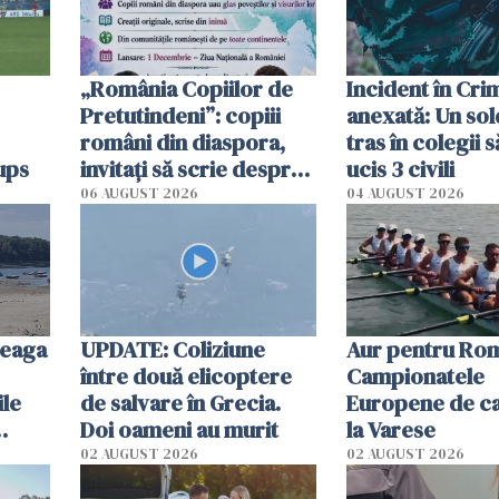
„România Copiilor de
Incident în Cr
Pretutindeni”: copiii
anexată: Un sol
români din diaspora,
tras în colegii s
ups
invitați să scrie despre
ucis 3 civili
România într-un volum
06 AUGUST 2026
04 AUGUST 2026
special
reaga
UPDATE: Coliziune
Aur pentru Rom
între două elicoptere
Campionatele
ile
de salvare în Grecia.
Europene de ca
Doi oameni au murit
la Varese
02 AUGUST 2026
02 AUGUST 2026
ouat