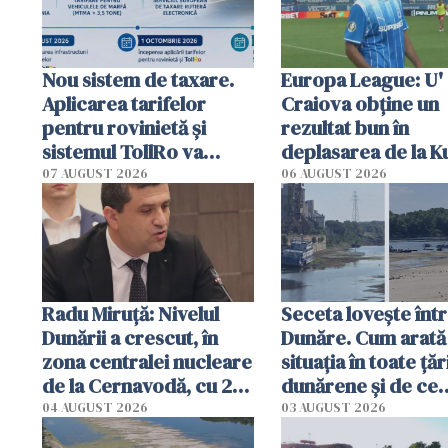
Nou sistem de taxare.
Europa League: U'
Aplicarea tarifelor
Craiova obține un
pentru rovinietă şi
rezultat bun în
sistemul TollRo va
deplasarea de la K
începe la 1 octombrie
07 AUGUST 2026
06 AUGUST 2026
Radu Miruţă: Nivelul
Seceta lovește înt
Dunării a crescut, în
Dunăre. Cum arată
zona centralei nucleare
situația în toate țăr
de la Cernavodă, cu 2
dunărene și de ce
cm faţă de ziua trecută
România resimte
04 AUGUST 2026
03 AUGUST 2026
efectele, deși a pl