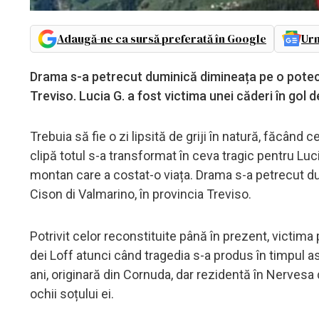
Adaugă-ne ca sursă preferată în Google
Urm
Drama s-a petrecut duminică dimineața pe o potec
Treviso. Lucia G. a fost victima unei căderi în gol d
Trebuia să fie o zi lipsită de griji în natură, făcând 
clipă totul s-a transformat în ceva tragic pentru Luci
montan care a costat-o viața. Drama s-a petrecut 
Cison di Valmarino, în provincia Treviso.
Potrivit celor reconstituite până în prezent, victim
dei Loff atunci când tragedia s-a produs în timpul as
ani, originară din Cornuda, dar rezidentă în Nervesa 
ochii soțului ei.