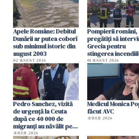
în iulie
Apele Române: Debitul
Pompierii români,
Dunării ar putea coborî
pregătiţi să intervi
sub minimul istoric din
Grecia pentru
august 2003
stingerea incendii
02 AUGUST 2026
01 AUGUST 2026
Pedro Sanchez, vizită
Medicul Monica Po
de urgență la Ceuta
făcut AVC
după ce 40 000 de
31 IULIE 2026
migranți au năvălit pe
teritoriul spaniol: „Vom
31 IULIE 2026