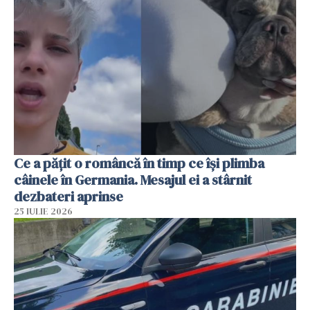
Ce a pățit o româncă în timp ce își plimba
câinele în Germania. Mesajul ei a stârnit
dezbateri aprinse
25 IULIE 2026