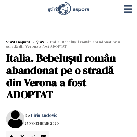
StiriDiaspora
›
Știri
›
Italia. Bebelușul român abandonat pe o
stradă din Verona a fost ADOPTAT
Italia. Bebelușul român
abandonat pe o stradă
din Verona a fost
ADOPTAT
De
Liviu Ludovic
25 NOIEMBRIE 2020