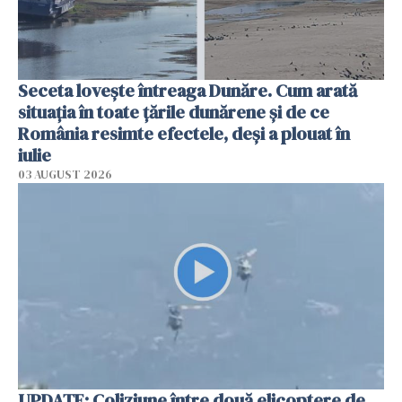
Seceta lovește întreaga Dunăre. Cum arată
situația în toate țările dunărene și de ce
România resimte efectele, deși a plouat în
iulie
03 AUGUST 2026
UPDATE: Coliziune între două elicoptere de