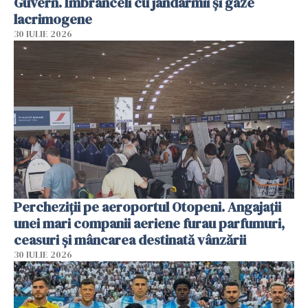
Guvern. Îmbrânceli cu jandarmii și gaze
lacrimogene
30 IULIE 2026
Percheziții pe aeroportul Otopeni. Angajații
unei mari companii aeriene furau parfumuri,
ceasuri și mâncarea destinată vânzării
30 IULIE 2026