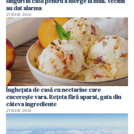
singuri în casă pentru a merge la mall. Vecinii
au dat alarma
25 IULIE 2026
Înghețata de casă cu nectarine care
cucerește vara. Rețeta fără aparat, gata din
câteva ingrediente
25 IULIE 2026