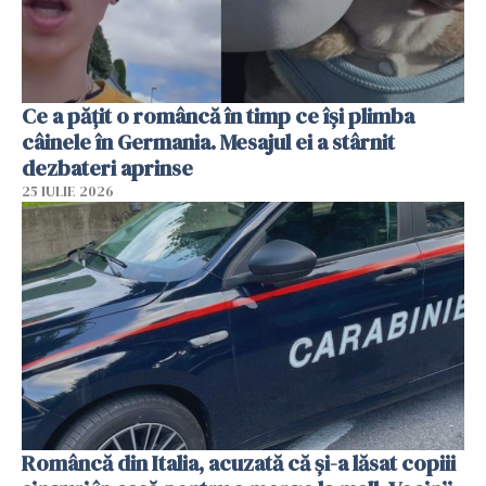
Ce a pățit o româncă în timp ce își plimba
câinele în Germania. Mesajul ei a stârnit
dezbateri aprinse
25 IULIE 2026
Româncă din Italia, acuzată că și-a lăsat copiii