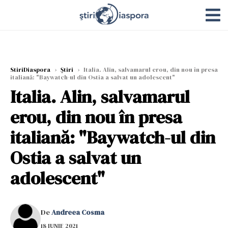
StiriDiaspora
›
Știri
›
Italia. Alin, salvamarul erou, din nou în presa
italiană: "Baywatch-ul din Ostia a salvat un adolescent"
Italia. Alin, salvamarul
erou, din nou în presa
italiană: "Baywatch-ul din
Ostia a salvat un
adolescent"
De
Andreea Cosma
18 IUNIE 2021