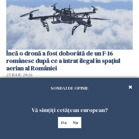
Încă o dronă a fost doborâtă de un F-16
românesc după ce a intrat ilegal în spațiul
aerian al României
25 IULIE 2026
SONDAJ DE OPINIE
Vă simțiți cetățean european?
Da
Nu