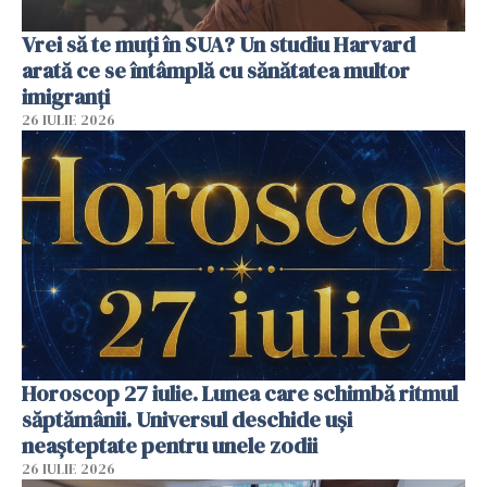
Vrei să te muți în SUA? Un studiu Harvard
arată ce se întâmplă cu sănătatea multor
imigranți
26 IULIE 2026
Horoscop 27 iulie. Lunea care schimbă ritmul
săptămânii. Universul deschide uși
neașteptate pentru unele zodii
26 IULIE 2026