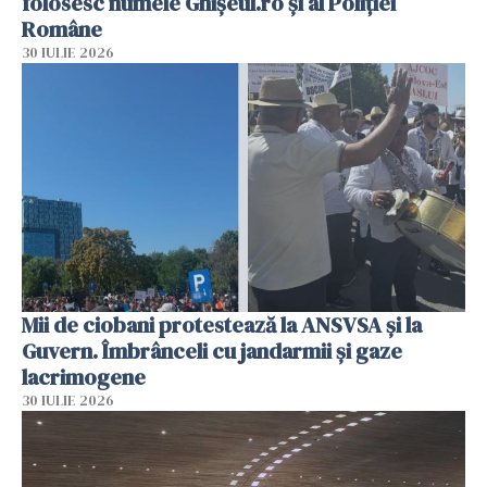
folosesc numele Ghișeul.ro și al Poliției
Române
30 IULIE 2026
Mii de ciobani protestează la ANSVSA și la
Guvern. Îmbrânceli cu jandarmii și gaze
lacrimogene
30 IULIE 2026