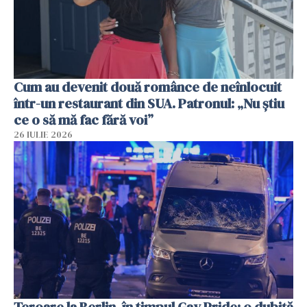
Cum au devenit două românce de neînlocuit
într-un restaurant din SUA. Patronul: „Nu știu
ce o să mă fac fără voi”
26 IULIE 2026
Teroare la Berlin, în timpul Gay Pride: o dubiță