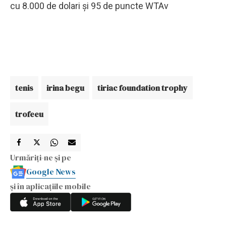
cu 8.000 de dolari şi 95 de puncte WTAv
tenis
irina begu
tiriac foundation trophy
trofeeu
Urmăriți-ne și pe
Google News
și în aplicațiile mobile