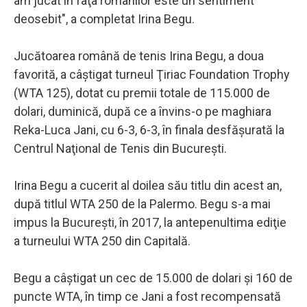
am jucat în faţa românilor este un sentiment
deosebit", a completat Irina Begu.
Jucătoarea română de tenis Irina Begu, a doua
favorită, a câştigat turneul Ţiriac Foundation Trophy
(WTA 125), dotat cu premii totale de 115.000 de
dolari, duminică, după ce a învins-o pe maghiara
Reka-Luca Jani, cu 6-3, 6-3, în finala desfăşurată la
Centrul Naţional de Tenis din Bucureşti.
Irina Begu a cucerit al doilea său titlu din acest an,
după titlul WTA 250 de la Palermo. Begu s-a mai
impus la Bucureşti, în 2017, la antepenultima ediţie
a turneului WTA 250 din Capitală.
Begu a câştigat un cec de 15.000 de dolari şi 160 de
puncte WTA, în timp ce Jani a fost recompensată