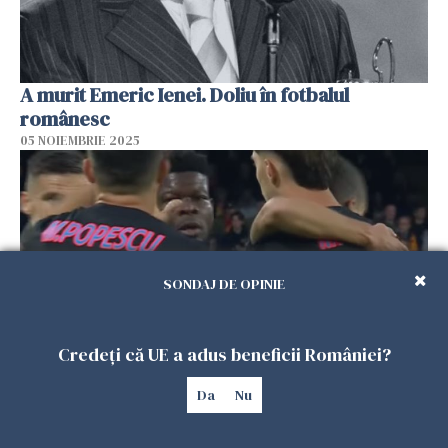
A murit Emeric Ienei. Doliu în fotbalul
românesc
05 NOIEMBRIE 2025
SONDAJ DE OPINIE
Credeți că UE a adus beneficii României?
FCSB a debutat cu dreptul în Europa League: a
Da
Nu
învins-o pe Go Ahead Eagles cu 1-0
25 SEPTEMBRIE 2025