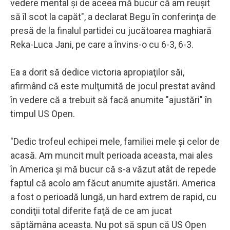
vedere mental şi de aceea mă bucur că am reuşit
să îl scot la capăt", a declarat Begu în conferinţa de
presă de la finalul partidei cu jucătoarea maghiară
Reka-Luca Jani, pe care a învins-o cu 6-3, 6-3.
Ea a dorit să dedice victoria apropiaţilor săi,
afirmând că este mulţumită de jocul prestat având
în vedere că a trebuit să facă anumite "ajustări" în
timpul US Open.
"Dedic trofeul echipei mele, familiei mele şi celor de
acasă. Am muncit mult perioada aceasta, mai ales
în America şi mă bucur că s-a văzut atât de repede
faptul că acolo am făcut anumite ajustări. America
a fost o perioadă lungă, un hard extrem de rapid, cu
condiţii total diferite faţă de ce am jucat
săptămâna aceasta. Nu pot să spun că US Open