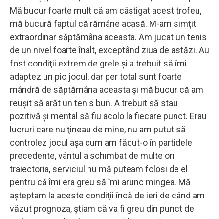
Mă bucur foarte mult că am câştigat acest trofeu,
mă bucură faptul că rămâne acasă. M-am simţit
extraordinar săptămâna aceasta. Am jucat un tenis
de un nivel foarte înalt, exceptând ziua de astăzi. Au
fost condiţii extrem de grele şi a trebuit să îmi
adaptez un pic jocul, dar per total sunt foarte
mândră de săptămâna aceasta şi mă bucur că am
reuşit să arăt un tenis bun. A trebuit să stau
pozitivă şi mental să fiu acolo la fiecare punct. Erau
lucruri care nu ţineau de mine, nu am putut să
controlez jocul aşa cum am făcut-o în partidele
precedente, vântul a schimbat de multe ori
traiectoria, serviciul nu mă puteam folosi de el
pentru că îmi era greu să îmi arunc mingea. Mă
aşteptam la aceste condiţii încă de ieri de când am
văzut prognoza, ştiam că va fi greu din punct de