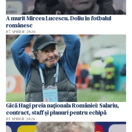
A murit Mircea Lucescu. Doliu în fotbalul
românesc
07 APRILIE 2026
Gică Hagi preia naționala României: Salariu,
contract, staff și planuri pentru echipă
05 APRILIE 2026