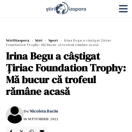
StiriDiaspora
›
Știri
›
Sport
›
Irina Begu a câştigat Ţiriac
Foundation Trophy: Mă bucur că trofeul rămâne acasă
Irina Begu a câştigat
Ţiriac Foundation Trophy:
Mă bucur că trofeul
rămâne acasă
De
Nicoleta Baciu
18 SEPTEMBRIE 2022