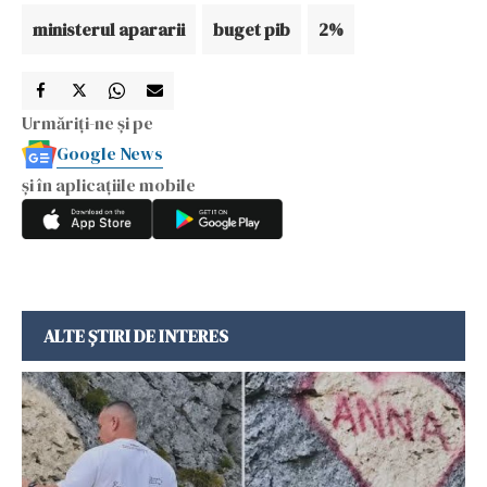
ministerul apararii
buget pib
2%
Urmăriți-ne și pe
Google News
și în aplicațiile mobile
ALTE ȘTIRI DE INTERES