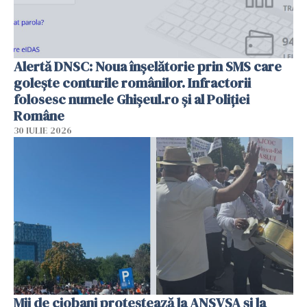
Alertă DNSC: Noua înșelătorie prin SMS care
golește conturile românilor. Infractorii
folosesc numele Ghișeul.ro și al Poliției
Române
30 IULIE 2026
Mii de ciobani protestează la ANSVSA și la