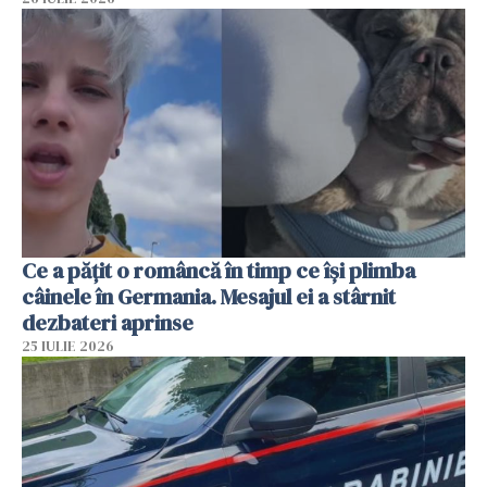
Ce a pățit o româncă în timp ce își plimba
câinele în Germania. Mesajul ei a stârnit
dezbateri aprinse
25 IULIE 2026