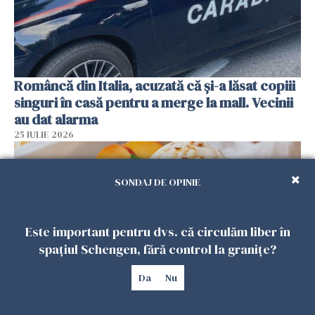
Româncă din Italia, acuzată că și-a lăsat copiii
singuri în casă pentru a merge la mall. Vecinii
au dat alarma
25 IULIE 2026
SONDAJ DE OPINIE
Este important pentru dvs. că circulăm liber în
spațiul Schengen, fără control la granițe?
Da
Nu
Înghețata de casă cu nectarine care