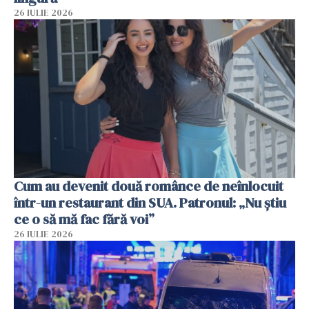
26 IULIE 2026
Cum au devenit două românce de neînlocuit
într-un restaurant din SUA. Patronul: „Nu știu
ce o să mă fac fără voi”
26 IULIE 2026