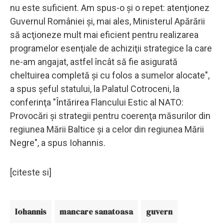
nu este suficient. Am spus-o şi o repet: atenţionez
Guvernul României şi, mai ales, Ministerul Apărării
să acţioneze mult mai eficient pentru realizarea
programelor esenţiale de achiziţii strategice la care
ne-am angajat, astfel încât să fie asigurată
cheltuirea completă şi cu folos a sumelor alocate",
a spus şeful statului, la Palatul Cotroceni, la
conferinţa "Întărirea Flancului Estic al NATO:
Provocări şi strategii pentru coerenţa măsurilor din
regiunea Mării Baltice şi a celor din regiunea Mării
Negre", a spus Iohannis.
[citeste si]
Iohannis
mancare sanatoasa
guvern