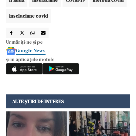
inselaciune covid
Urmăriți-ne și pe
Google News
și în aplicațiile mobile
ALTE ȘTIRI DE INTERES