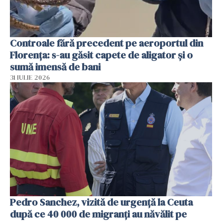
Controale fără precedent pe aeroportul din
Florența: s-au găsit capete de aligator și o
sumă imensă de bani
31 IULIE 2026
Pedro Sanchez, vizită de urgență la Ceuta
după ce 40 000 de migranți au năvălit pe