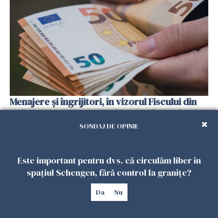
Menajere și îngrijitori, în vizorul Fiscului din
Italia. Aproape 500.000 de euro din venituri,
ascunși de autorități
SONDAJ DE OPINIE
26 IULIE 2026
Este important pentru dvs. că circulăm liber în
spațiul Schengen, fără control la granițe?
Da
Nu