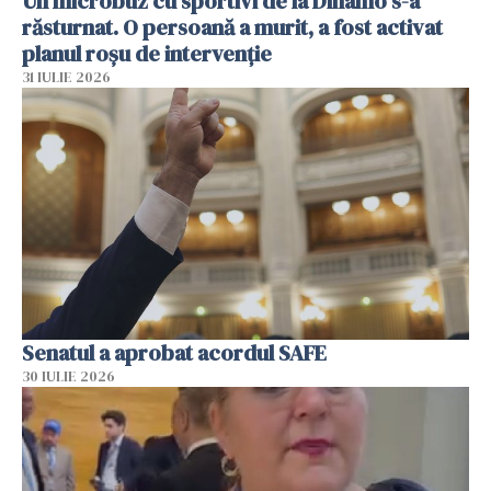
Un microbuz cu sportivi de la Dinamo s-a
răsturnat. O persoană a murit, a fost activat
planul roșu de intervenție
31 IULIE 2026
Senatul a aprobat acordul SAFE
30 IULIE 2026