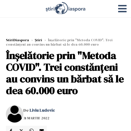
StiriDiaspora
›
Știri
›
Înșelătorie prin "Metoda COVID". Trei
constănțeni au convins un bărbat să le dea 60.000 euro
Înșelătorie prin "Metoda
COVID". Trei constănțeni
au convins un bărbat să le
dea 60.000 euro
De
Liviu Ludovic
31 MARTIE 2022