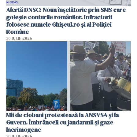
Alertă DNSC: Noua înșelătorie prin SMS care
golește conturile românilor. Infractorii
folosesc numele Ghișeul.ro și al Poliției
Române
30 IULIE 2026
Mii de ciobani protestează la ANSVSA și la
Guvern. Îmbrânceli cu jandarmii și gaze
lacrimogene
30 IULIE 2026