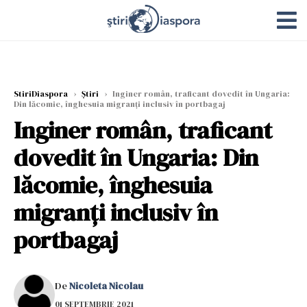
StiriDiaspora
›
Știri
›
Inginer român, traficant dovedit în Ungaria:
Din lăcomie, înghesuia migranți inclusiv în portbagaj
Inginer român, traficant
dovedit în Ungaria: Din
lăcomie, înghesuia
migranți inclusiv în
portbagaj
De
Nicoleta Nicolau
01 SEPTEMBRIE 2021