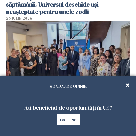
săptămânii. Universul deschide uși
neașteptate pentru unele zodii
26 IULIE 2026
SONDAJ DE OPINIE
Accidente, spitalizare sau alte urgențe?
Consulatul României la Roma promite
Ați beneficiat de oportunități în UE?
intervenții în doar 24 de ore
26 IULIE 2026
Da
Nu