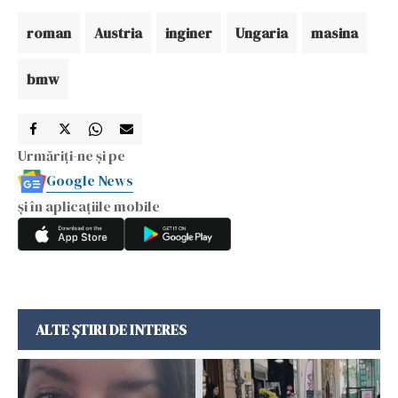
roman
Austria
inginer
Ungaria
masina
bmw
Urmăriți-ne și pe
Google News
și în aplicațiile mobile
ALTE ȘTIRI DE INTERES