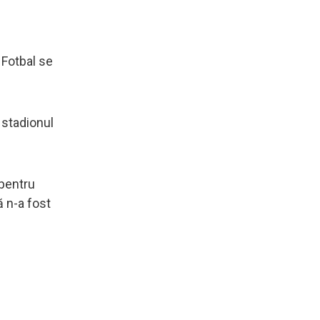
 Fotbal se
e stadionul
 pentru
ă n-a fost