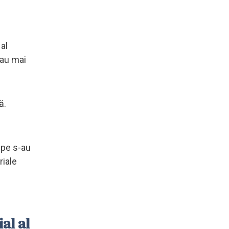
al
 au mai
ă.
ipe s-au
riale
al al