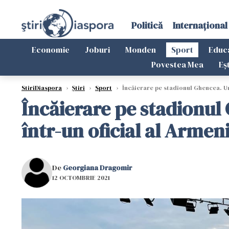
Politică
Internațional
Economie
Joburi
Monden
Sport
Educ
Povestea Mea
Eș
StiriDiaspora
›
Știri
›
Sport
›
Încăierare pe stadionul Ghencea. Un
Încăierare pe stadionul
într-un oficial al Armeni
De
Georgiana Dragomir
12 OCTOMBRIE 2021