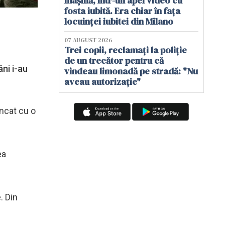
mașină, într-un apel video cu
fosta iubită. Era chiar în fața
locuinței iubitei din Milano
07 AUGUST 2026
Trei copii, reclamați la poliție
de un trecător pentru că
ni i-au
vindeau limonadă pe stradă: "Nu
aveau autorizație"
uncat cu o
ea
. Din