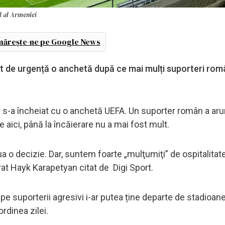
l al Armeniei
ărește-ne pe Google News
t de urgență o anchetă după ce mai mulți suporteri româ
ia s-a încheiat cu o anchetă UEFA. Un suporter român a ar
 aici, până la încăierare nu a mai fost mult.
lua o decizie. Dar, suntem foarte „mulţumiţi” de ospitalitat
arat Hayk Karapetyan citat de Digi Sport.
pe suporterii agresivi i-ar putea ține departe de stadioane
ordinea zilei.