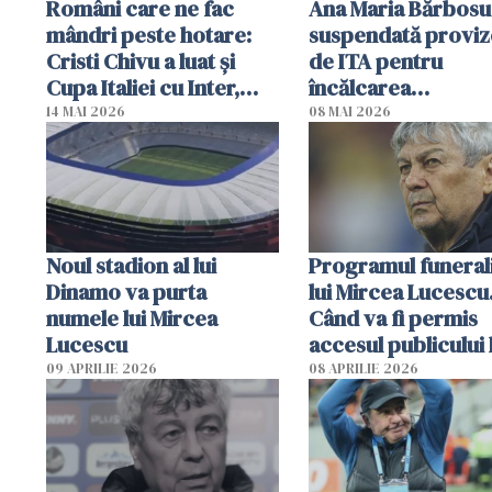
Români care ne fac
Ana Maria Bărbosu
mândri peste hotare:
suspendată proviz
Cristi Chivu a luat și
de ITA pentru
Cupa Italiei cu Inter,
încălcarea
după ce a câștigat
regulamentului
14 MAI 2026
08 MAI 2026
campionatul
antidoping
Noul stadion al lui
Programul funerali
Dinamo va purta
lui Mircea Lucescu
numele lui Mircea
Când va fi permis
Lucescu
accesul publicului 
09 APRILIE 2026
08 APRILIE 2026