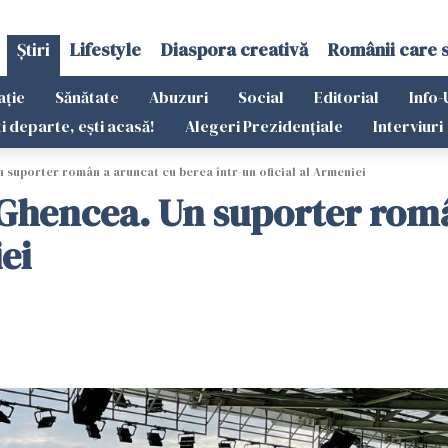
Știri
Lifestyle
Diaspora creativă
Românii care 
ație
Sănătate
Abuzuri
Social
Editorial
Info-
ti departe, ești acasă!
Alegeri Prezidențiale
Interviuri
 suporter român a aruncat cu berea într-un oficial al Armeniei
 Ghencea. Un suporter rom
ei