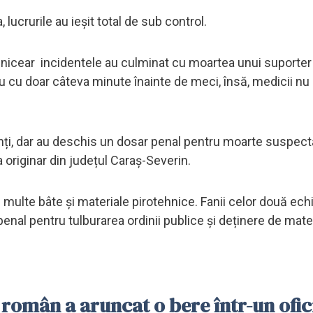
a, lucrurile au ieșit total de sub control.
ehnicear incidentele au culminat cu moartea unui suporter 
ău cu doar câteva minute înainte de meci, însă, medicii nu
olenți, dar au deschis un dosar penal pentru moarte suspect
a originar din județul Caraș-Severin.
 multe bâte și materiale pirotehnice. Fanii celor două ech
 penal pentru tulburarea ordinii publice și deținere de mate
român a aruncat o bere într-un ofici