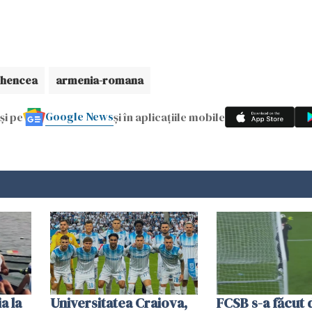
ghencea
armenia-romana
Google News
și pe
și în aplicațiile mobile
a la
Universitatea Craiova,
FCSB s-a făcut 