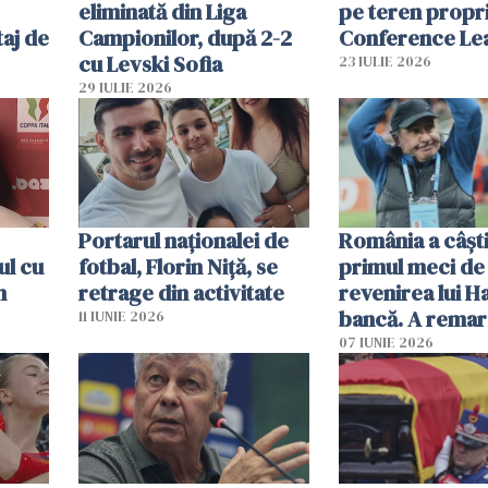
eliminată din Liga
pe teren propri
aj de
Campionilor, după 2-2
Conference Le
cu Levski Sofia
23 IULIE 2026
29 IULIE 2026
Portarul naționalei de
România a câșt
ul cu
fotbal, Florin Niță, se
primul meci de 
n
retrage din activitate
revenirea lui H
bancă. A remar
11 IUNIE 2026
jucător
07 IUNIE 2026