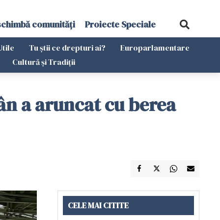
schimbă comunități
Proiecte Speciale
Utile
Tu știi ce drepturi ai?
Europarlamentare
Cultură și Tradiții
ân a aruncat cu berea
CELE MAI CITITE