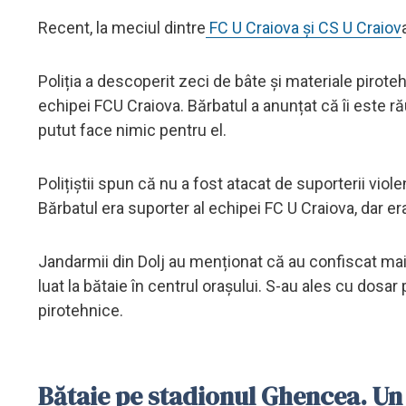
Recent, la meciul dintre
FC U Craiova și CS U Craiov
Poliția a descoperit zeci de bâte și materiale pirot
echipei FCU Craiova. Bărbatul a anunțat că îi este r
putut face nimic pentru el.
Polițiștii spun că nu a fost atacat de suporterii vi
Bărbatul era suporter al echipei FC U Craiova, dar er
Jandarmii din Dolj au menționat că au confiscat mai
luat la bătaie în centrul orașului. S-au ales cu dosar
pirotehnice.
Bătaie pe stadionul Ghencea. Un 