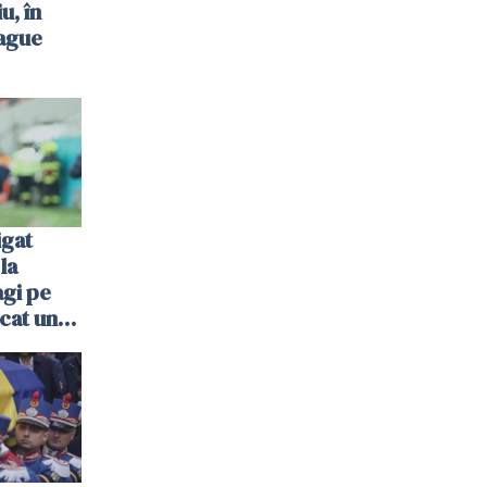
u, în
ague
igat
la
agi pe
cat un