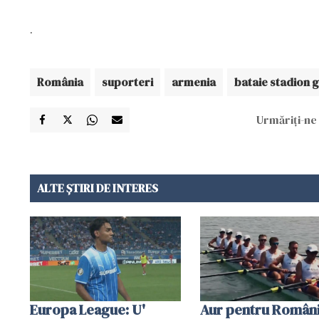
.
România
suporteri
armenia
bataie stadion 
Urmăriți-ne 
ALTE ȘTIRI DE INTERES
Europa League: U'
Aur pentru Români