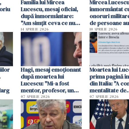
,
Familia lui Mircea
Mircea Lucescu
oriu
Lucescu, mesaj oficial,
înmormântat c
după înmormântare:
onoruri militar
"Am simțit ceva ce nu
de persoane au
credeam posibil"
participat la slu
14 APRILIE 2026
10 APRILIE 2026
Biserica Sfântu
Elefterie
ilor
Hagi, mesaj emoționant
Moartea lui Luc
.
după moartea lui
prima pagină în
Lucescu: "Mi-a fost
din Italia: "A co
larg
mentor, profesor, un
mentalitate de
om care a crezut în
învingător"
07 APRILIE 2026
07 APRILIE 2026
mine"