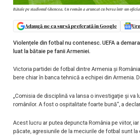
Bătaie pe stadionul Ghencea. Un român a aruncat cu berea într-un oficia
Adaugă-ne ca sursă preferată în Google
Urm
Violențele din fotbal nu contenesc. UEFA a demara
luat la bătaie pe fanii Armeniei.
Victoria partidei de fotbal dintre Armenia și Român
bere chiar în banca tehnică a echipei din Armenia. De
„Comisia de disciplină va lansa o investigaţie şi va 
românilor. A fost o ospitalitate foarte bună“, a decl
Acest lucru ar putea depuncta România pe viitor, iar 
păcate, agresiunile de la meciurile de fotbal sunt la 