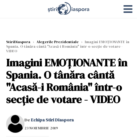
StiriDiaspora
›
Alegerile Prezidentiale
›
Imagini EMOȚIONANTE în
Spania. O tânăra cântă "Acasă-i România" într-o secție de votare -
VIDEO
Imagini EMOȚIONANTE în
Spania. O tânăra cântă
"Acasă-i România" într-o
secție de votare - VIDEO
De
Echipa Stiri Diaspora
23 NOIEMBRIE 2019