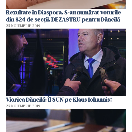
Rezultate în Diaspora. S-au numărat voturile
din 824 de secții. DEZASTRU pentru Dăncilă
25 NOIEMBRIE 2019
Viorica Dăncilă: Îl SUN pe Klaus Iohannis!
25 NOIEMBRIE 2019