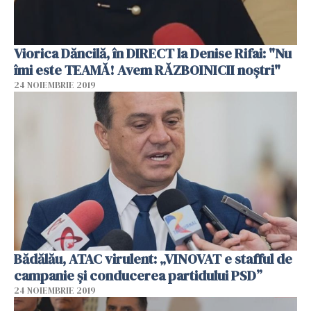
Viorica Dăncilă, în DIRECT la Denise Rifai: "Nu
îmi este TEAMĂ! Avem RĂZBOINICII noştri"
24 NOIEMBRIE 2019
Bădălău, ATAC virulent: „VINOVAT e stafful de
campanie și conducerea partidului PSD”
24 NOIEMBRIE 2019