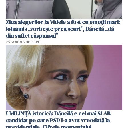
Ziua alegerilor la Videle a fost cu emoţii mari:
Iohannis „vorbește prea scurt”, Dăncilă „dă
din suflet răspunsul”
25 NOIEMBRIE 2019
UMILINȚĂ istorică: Dăncilă e cel mai SLAB
candidat pe care PSD l-a avut vreodată la
prezidențiale. Cifrele momentului