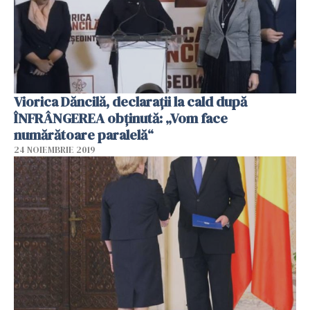
Viorica Dăncilă, declarații la cald după
ÎNFRÂNGEREA obținută: „Vom face
numărătoare paralelă“
24 NOIEMBRIE 2019