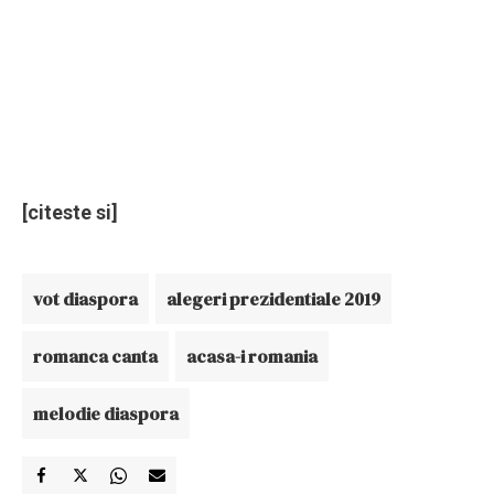
[citeste si]
vot diaspora
alegeri prezidentiale 2019
romanca canta
acasa-i romania
melodie diaspora