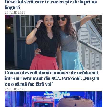
Desertul verii care te cucerește de la prima
lingură
26 IULIE 2026
Cum au devenit două românce de neînlocuit
într-un restaurant din SUA. Patronul: „Nu știu
ce o să mă fac fără voi”
26 IULIE 2026