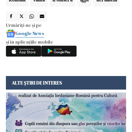
Urmăriți-ne și pe
Google News
și în aplicațiile mobile
ALTE ȘTIRI DE INTERES