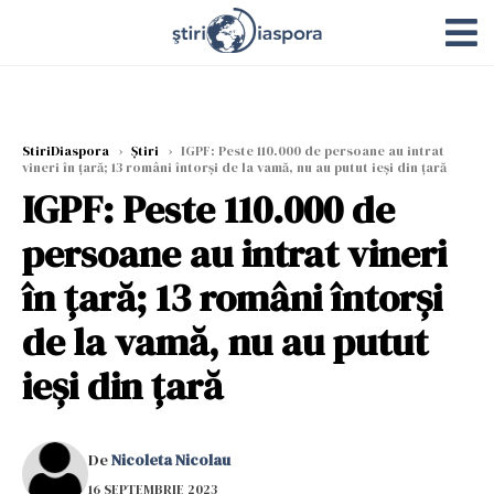
StiriDiaspora
›
Știri
›
IGPF: Peste 110.000 de persoane au intrat
vineri în ţară; 13 români întorși de la vamă, nu au putut ieși din țară
IGPF: Peste 110.000 de
persoane au intrat vineri
în ţară; 13 români întorși
de la vamă, nu au putut
ieși din țară
De
Nicoleta Nicolau
16 SEPTEMBRIE 2023