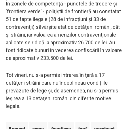
În zonele de competenţă - punctele de trecere şi
'frontiera verde' - poliţiştii de frontieră au constatat
51 de fapte ilegale (28 de infracţiuni şi 33 de
contravenţii) săvârşite atât de cetăţeni români, cât
şi străini, iar valoarea amenzilor contravenţionale
aplicate se ridică la aproximativ 26.700 de lei. Au
fost ridicate bunuri în vederea confiscării în valoare
de aproximativ 233.500 de lei.
Tot vineri, nu s-a permis intrarea în ţară a 17
cetăţeni străini care nu îndeplineau condiţiile
prevăzute de lege şi, de asemenea, nu s-a permis
ieşirea a 13 cetăţeni români din diferite motive
legale.
Romani
vama
frontiera
igpf
ucraineni