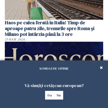
Haos pe calea ferată în Italia! Timp de
aproape patru zile, trenurile spre Roma și
Milano pot întârzia până la 3 ore
25 IULIE 2026
SONDAJ DE OPINIE
Vă simțiți cetățean european?
Da
Nu
Horoscop duminică, 26 iulie. Astrele
răstoarnă calculele pentru unele zodii