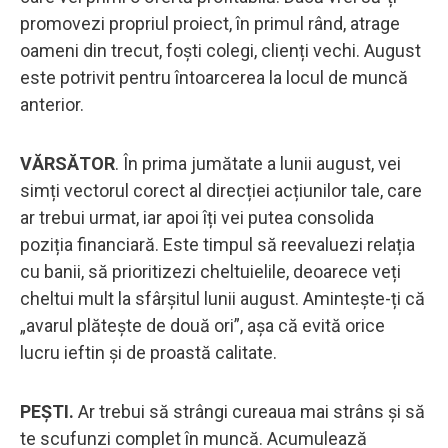
promovezi propriul proiect, în primul rând, atrage
oameni din trecut, foști colegi, clienți vechi. August
este potrivit pentru întoarcerea la locul de muncă
anterior.
VĂRSĂTOR
. În prima jumătate a lunii august, vei
simți vectorul corect al direcției acțiunilor tale, care
ar trebui urmat, iar apoi îți vei putea consolida
poziția financiară. Este timpul să reevaluezi relația
cu banii, să prioritizezi cheltuielile, deoarece veți
cheltui mult la sfârșitul lunii august. Amintește-ți că
„avarul plătește de două ori”, așa că evită orice
lucru ieftin și de proastă calitate.
PEŞTI.
Ar trebui să strângi cureaua mai strâns și să
te scufunzi complet în muncă. Acumulează