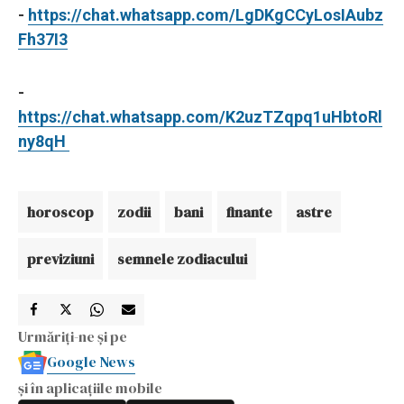
-
https://chat.whatsapp.com/LgDKgCCyLosIAubz
Fh37I3
-
https://chat.whatsapp.com/K2uzTZqpq1uHbtoRl
ny8qH
horoscop
zodii
bani
finante
astre
previziuni
semnele zodiacului
Urmăriți-ne și pe
Google News
și în aplicațiile mobile