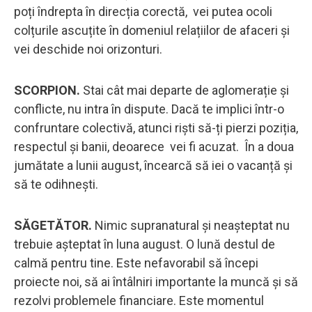
poți îndrepta în direcția corectă, vei putea ocoli
colțurile ascuțite în domeniul relațiilor de afaceri și
vei deschide noi orizonturi.
SCORPION.
Stai cât mai departe de aglomerație și
conflicte, nu intra în dispute. Dacă te implici într-o
confruntare colectivă, atunci riști să-ți pierzi poziția,
respectul și banii, deoarece vei fi acuzat. În a doua
jumătate a lunii august, încearcă să iei o vacanță și
să te odihnești.
SĂGETĂTOR.
Nimic supranatural și neașteptat nu
trebuie așteptat în luna august. O lună destul de
calmă pentru tine. Este nefavorabil să începi
proiecte noi, să ai întâlniri importante la muncă și să
rezolvi problemele financiare. Este momentul