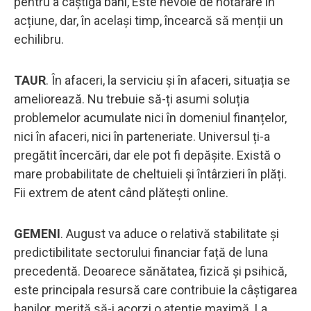
pentru a câștiga bani, Este nevoie de hotărâre în
acțiune, dar, în același timp, încearcă să menții un
echilibru.
TAUR
. În afaceri, la serviciu și în afaceri, situația se
ameliorează. Nu trebuie să-ți asumi soluția
problemelor acumulate nici în domeniul finanțelor,
nici în afaceri, nici în parteneriate. Universul ți-a
pregătit încercări, dar ele pot fi depășite. Există o
mare probabilitate de cheltuieli și întârzieri în plăți.
Fii extrem de atent când plătești online.
GEMENI
. August va aduce o relativă stabilitate și
predictibilitate sectorului financiar față de luna
precedentă. Deoarece sănătatea, fizică și psihică,
este principala resursă care contribuie la câștigarea
banilor, merită să-i acorzi o atenție maximă. La