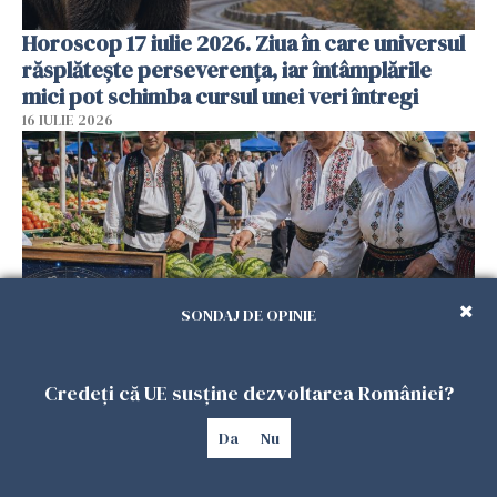
Horoscop 17 iulie 2026. Ziua în care universul
răsplătește perseverența, iar întâmplările
mici pot schimba cursul unei veri întregi
16 IULIE 2026
SONDAJ DE OPINIE
Credeți că UE susține dezvoltarea României?
Horoscop 16 iulie 2026. Ziua în care alegerile
făcute cu sufletul deschid drumuri pe care
Da
Nu
rațiunea nu le putea vedea
15 IULIE 2026