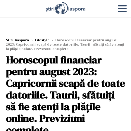
StiriDiaspora
›
Lifestyle
›
Horoscopul financiar pentru august
2023: Capricornii scapă de toate datoriile. Taurii, sfătuiți să fie atenți
la plățile online. Previziuni complete
Horoscopul financiar
pentru august 2023:
Capricornii scapă de toate
datoriile. Taurii, sfătuiți
să fie atenți la plățile
online. Previziuni
complete