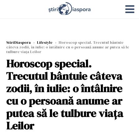
StiriDiaspora
›
Lifestyle
›
Horoscop special. Trecutul bântuie
câteva zodii, în iulie: o întâlnire cu o persoană anume ar putea să le
tulbure viața Leilor
Horoscop special.
Trecutul bântuie câteva
zodii, în iulie: o întâlnire
cu o persoană anume ar
putea să le tulbure viața
Leilor