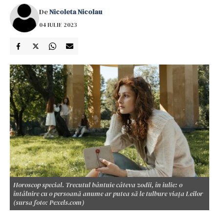
De
Nicoleta Nicolau
04 IULIE 2023
Horoscop special. Trecutul bântuie câteva zodii, în iulie: o
întâlnire cu o persoană anume ar putea să le tulbure viața Leilor
(sursa foto: Pexels.com)