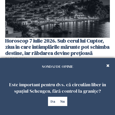
Horoscop 7 iulie 2026. Sub cerul lui Cuptor,
ziua în care întâmplările mărunte pot schimba
destine, iar răbdarea devine prețioasă
06 IULIE 2026
SONDAJ DE OPINIE
Este important pentru dvs. că circulăm liber în
spațiul Schengen, fără control la granițe?
Da
Nu