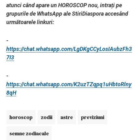
atunci când apare un HOROSCOP nou, intrați pe
grupurile de WhatsApp ale StiriDiaspora accesând
următoarele linkuri:
-
https://chat.whatsapp.com/LgDKgCCyLosIAubzFh3
7I3
-
https://chat.whatsapp.com/K2uzTZqpq1uHbtoRlny
8qH
horoscop
zodii
astre
previziuni
semne zodiacale