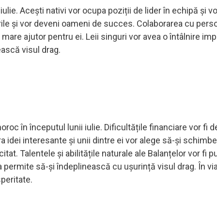
 iulie. Acești nativi vor ocupa poziții de lider în echipă și v
ările și vor deveni oameni de succes. Colaborarea cu pers
e mare ajutor pentru ei. Leii singuri vor avea o întâlnire im
ească visul drag.
oc în începutul lunii iulie. Dificultățile financiare vor fi d
ra idei interesante și unii dintre ei vor alege să-și schimbe
tat. Talentele și abilitățile naturale ale Balanțelor vor fi p
a permite să-și îndeplinească cu ușurință visul drag. În vi
speritate.