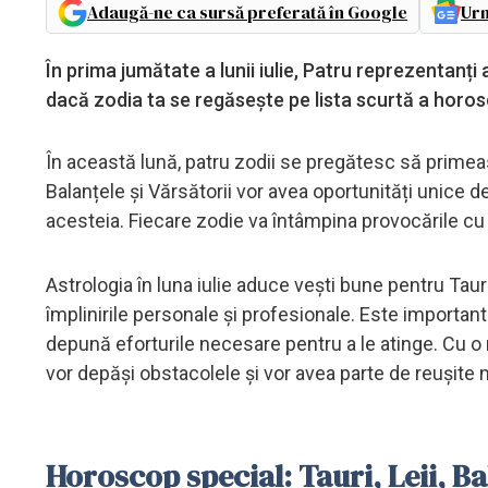
Adaugă-ne ca sursă preferată în Google
Urm
În prima jumătate a lunii iulie, Patru reprezentanți
dacă zodia ta se regăsește pe lista scurtă a horosc
În această lună, patru zodii se pregătesc să primească 
Balanțele și Vărsătorii vor avea oportunități unice d
acesteia. Fiecare zodie va întâmpina provocările cu 
Astrologia în luna iulie aduce vești bune pentru Tauri, 
împlinirile personale și profesionale. Este importan
depună eforturile necesare pentru a le atinge. Cu o men
vor depăși obstacolele și vor avea parte de reușite n
Horoscop special: Tauri, Leii, Ba