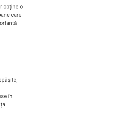
or obține o
oane care
portantă
epășite,
use în
ața