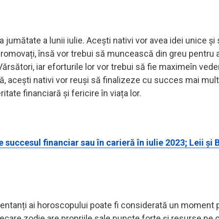
umătate a lunii iulie. Acești nativi vor avea idei unice și
 promovați, însă vor trebui să muncească din greu pentru 
ărsători, iar eforturile lor vor trebui să fie maximeîn ved
, acești nativi vor reuși să finalizeze cu succes mai mul
ate financiară și fericire în viața lor.
uccesul financiar sau în carieră în iulie 2023; Leii și 
zentanți ai horoscopului poate fi considerată un moment 
Fiecare zodie are propriile sale puncte forte și resurse pe 