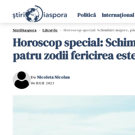
Politică
Internațional
StiriDiaspora
›
Lifestyle
›
Horoscop special: Schimbări majore, până 
Horoscop special: Schimb
patru zodii fericirea es
De
Nicoleta Nicolau
06 IULIE 2023