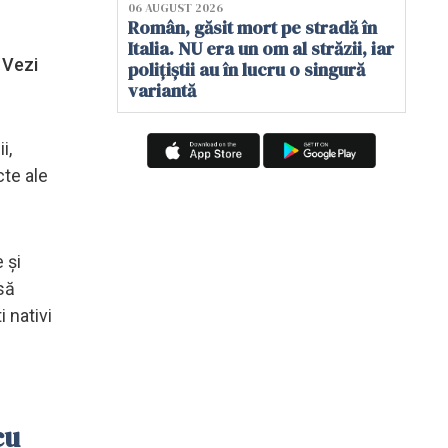
06 AUGUST 2026
Român, găsit mort pe stradă în
Italia. NU era un om al străzii, iar
 Vezi
polițiștii au în lucru o singură
variantă
i,
cte ale
 și
să
i nativi
cu