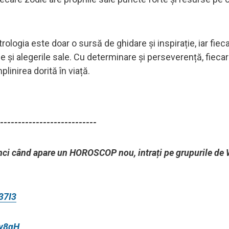
logia este doar o sursă de ghidare și inspirație, iar fieca
ile și alegerile sale. Cu determinare și perseverență, fieca
linirea dorită în viață.
---------------------------
atunci când apare un HOROSCOP nou, intrați pe grupurile d
37I3
ny8qH