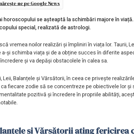
ărește-ne pe Google News
 ai horoscopului se așteaptă la schimbări majore în viață.
opului special, realizată de astrologi.
vremea noilor realizări și împliniri în viața lor. Taurii, Lei
e a-și schimba viața și de a obține succes în diferite aspe
încredere și va depăși obstacolele în calea sa.
Leii, Balanțele și Vărsătorii, în ceea ce privește realizările
t ca fiecare zodie să se concentreze pe obiectivele lor și 
talitate pozitivă și încredere în propriile abilități, aceșt
otabile.
lanțele și Vărsătorii ating fericirea 