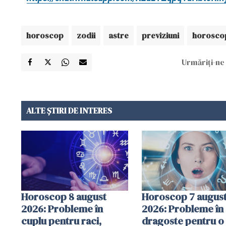
horoscop
zodii
astre
previziuni
horoscop
Urmăriți-ne 
ALTE ȘTIRI DE INTERES
Horoscop 8 august
Horoscop 7 augus
2026: Probleme în
2026: Probleme în
cuplu pentru raci,
dragoste pentru o