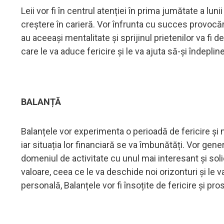
Leii vor fi în centrul atenției în prima jumătate a lunii
creștere în carieră. Vor înfrunta cu succes provoc
au aceeași mentalitate și sprijinul prietenilor va fi d
care le va aduce fericire și le va ajuta să-și îndeplin
BALANȚĂ
Balanțele vor experimenta o perioadă de fericire și nor
iar situația lor financiară se va îmbunătăți. Vor gene
domeniul de activitate cu unul mai interesant și solici
valoare, ceea ce le va deschide noi orizonturi și le v
personală, Balanțele vor fi însoțite de fericire și pro