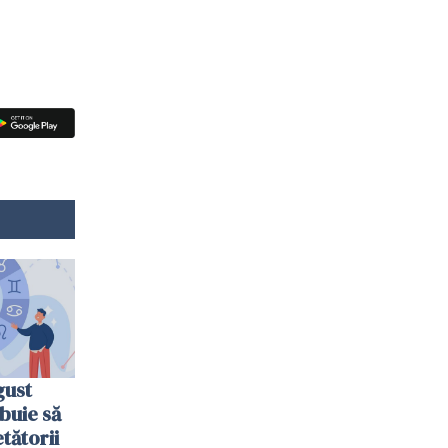
gust
ebuie să
tătorii