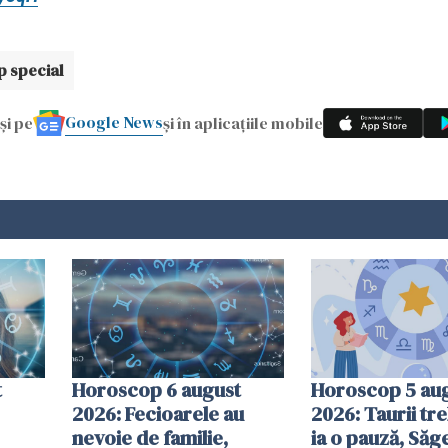
 special
Google News
și pe
și în aplicațiile mobile
t
Horoscop 6 august
Horoscop 5 au
2026: Fecioarele au
2026: Taurii tr
nevoie de familie,
ia o pauză, Săge