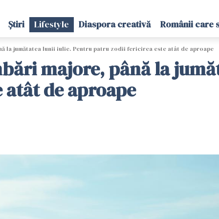
Știri
Lifestyle
Diaspora creativă
Românii care 
la jumătatea lunii iulie. Pentru patru zodii fericirea este atât de aproape
ări majore, până la jumăta
te atât de aproape