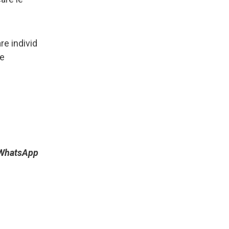
re individ
re
e WhatsApp