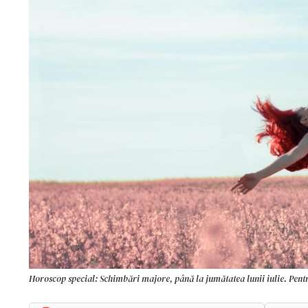
Horoscop special: Schimbări majore, până la jumătatea lunii iulie. Pentru