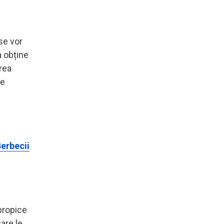
 se vor
a obține
erea
te
Berbecii
propice
care le