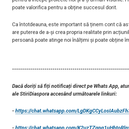
poate valorifica pentru a obține succesul dorit.
Ca întotdeauna, este important să ținem cont că astro
are puterea de a-și crea propria realitate prin acțiun
persoană poate atinge noi înălțimi și poate obține împ
----------------------------------------------------------
Dacă doriți să fiți notificați direct pe Whats App, 
ale StiriDiaspora accesând următoarele linkuri:
-
https://chat.whatsapp.com/LgDKgCCyLosIAubzFh
-
https://chat.whatsapp.com/K2uzTZqpq1uHbtoRl