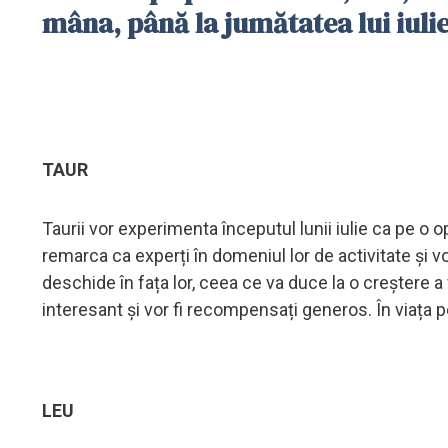
mâna, până la jumătatea lui iuli
TAUR
Taurii vor experimenta începutul lunii iulie ca pe o o
remarca ca experți în domeniul lor de activitate și v
deschide în fața lor, ceea ce va duce la o creștere 
interesant și vor fi recompensați generos. În viața p
LEU