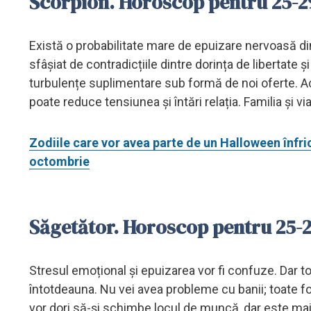
Scorpion. Horoscop pentru 25-
Există o probabilitate mare de epuizare nervoasă din 
sfâșiat de contradicțiile dintre dorința de libertate ș
turbulențe suplimentare sub formă de noi oferte. Ac
poate reduce tensiunea și întări relația. Familia și via
Zodiile care vor avea parte de un Halloween înfri
octombrie
Săgetător. Horoscop pentru 25-
Stresul emoțional și epuizarea vor fi confuze. Dar tot
întotdeauna. Nu vei avea probleme cu banii; toate f
vor dori să-și schimbe locul de muncă, dar este ma