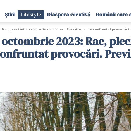
Știri
Lifestyle
Diaspora creativă
Românii care 
Rac, pleci într-o călătorie de afaceri. Vărsător, ai de confruntat provocări.
octombrie 2023: Rac, pleci
 confruntat provocări. Prev