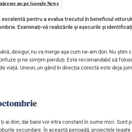
ărește-ne pe Google News
elentă pentru a evalua trecutul în beneficiul viitorulu
brie. Examinați-vă realizările și eșecurile și identificați
mână, desigur, nu va merge așa cum ne-am dori. Nu știm c
nfuze și ne simțim pierduți. Este recomandabil să folosi
 de viață. Uneori, un gând în direcția corectă este deja ju
 octombrie
ți-ai dori, dar banii vor intra constant în sume mici. Sunt p
joburile secundare. În această perioadă, proiectele legate