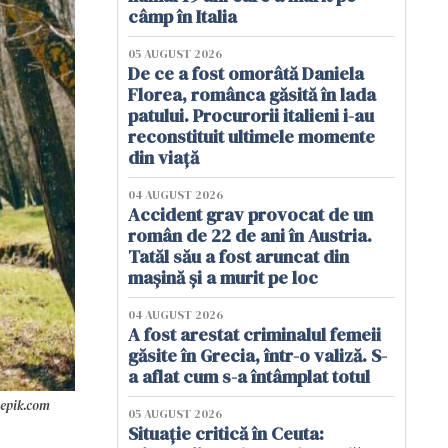
câmp în Italia
05 AUGUST 2026
De ce a fost omorâtă Daniela
Florea, românca găsită în lada
patului. Procurorii italieni i-au
reconstituit ultimele momente
din viață
04 AUGUST 2026
Accident grav provocat de un
român de 22 de ani în Austria.
Tatăl său a fost aruncat din
mașină și a murit pe loc
04 AUGUST 2026
A fost arestat criminalul femeii
găsite în Grecia, într-o valiză. S-
a aflat cum s-a întâmplat totul
eepik.com
05 AUGUST 2026
Situație critică în Ceuta: