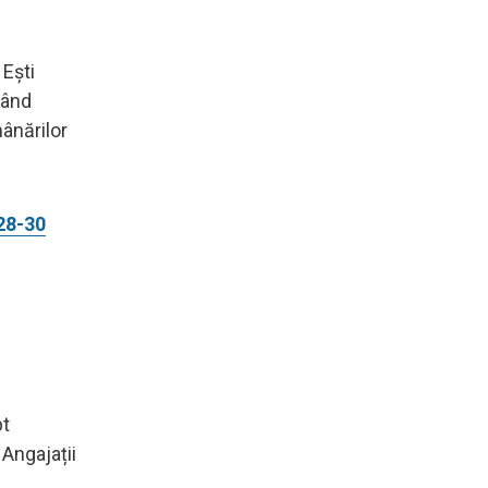
 Ești
eând
ânărilor
 28-30
pt
Angajații