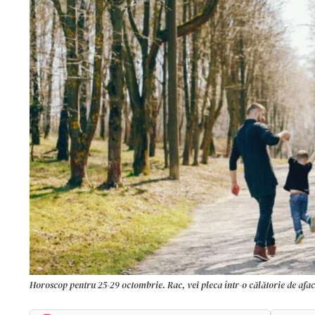
Horoscop pentru 25-29 octombrie. Rac, vei pleca într-o călătorie de afac