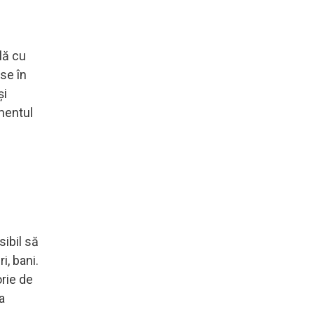
ilă cu
se în
și
omentul
sibil să
i, bani.
orie de
a