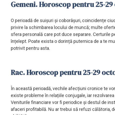
Gemeni. Horoscop pentru 25-29
O perioadă de suișuri și coborâșuri, coincidențe ciudat
privire la schimbarea locului de muncă; multe oferte 
sfera personală care pot duce separare. Certurile pe
înțelept. Poate exista o dorință puternica de a te m
potrivit pentru asta.
Rac. Horoscop pentru 25-29 oc
În această perioadă, vechile afecțiuni cronice te vor 
existe probleme în relațiile conjugale, iar rezolvarea
Veniturile financiare vor fi periodice și destul de insta
afaceri profitabilă. Nu ar trebui să refuzi călători