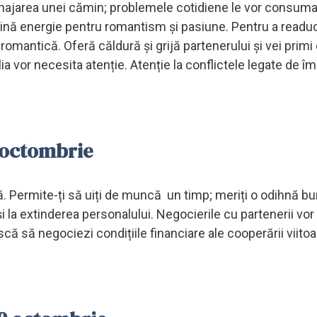
ajarea unei cămin; problemele cotidiene le vor consuma
uțină energie pentru romantism și pasiune. Pentru a readu
romantică. Oferă căldură și grijă partenerului și vei primi
ia vor necesita atenție. Atenție la conflictele legate de îm
 octombrie
nță. Permite-ți să uiți de muncă un timp; meriți o odihnă bu
i la extinderea personalului. Negocierile cu partenerii vor 
ă să negociezi condițiile financiare ale cooperării viitoa