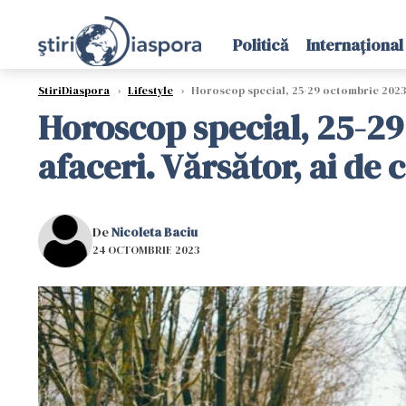
Politică
Internațional
StiriDiaspora
›
Lifestyle
›
Horoscop special, 25-29 octombrie 2023: 
Horoscop special, 25-29 
afaceri. Vărsător, ai de
De
Nicoleta Baciu
24 OCTOMBRIE 2023