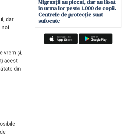
Migranții au plecat, dar au lăsat
în urma lor peste 1.000 de copii.
Centrele de protecție sunt
i, dar
sufocate
 noi
e vrem și,
ți acest
mătate din
osibile
 de