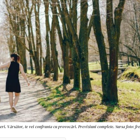
eri. Vărsător, te vei confrunta cu provocări. Previziuni complete. Sursa foto: fr