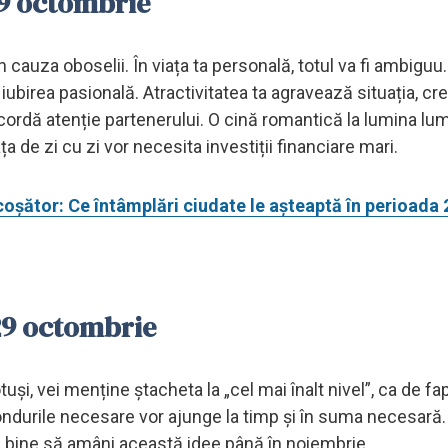
29 octombrie
cauza oboselii. În viața ta personală, totul va fi ambiguu.
i iubirea pasională. Atractivitatea ta agravează situația, cr
ordă atenție partenerului. O cină romantică la lumina lum
ța de zi cu zi vor necesita investiții financiare mari.
coșător: Ce întâmplări ciudate le așteaptă în perioada
29 octombrie
uși, vei menține ștacheta la „cel mai înalt nivel”, ca de fa
ondurile necesare vor ajunge la timp și în suma necesară. 
i bine să amâni această idee până în noiembrie.