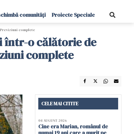
schimbă comunități
Proiecte Speciale
 Previziuni complete
 într-o călătorie de
iziuni complete
CELE MAI CITITE
04 AUGUST 2026
Cine era Marian, românul de
numai 19 ani care a murit pe