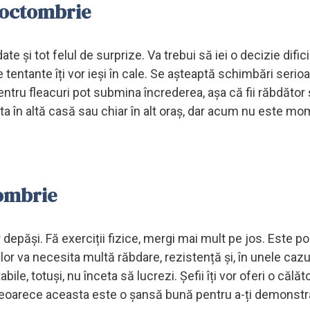
 octombrie
e și tot felul de surprize. Va trebui să iei o decizie dific
tentante îți vor ieși în cale. Se așteaptă schimbări serioa
ntru fleacuri pot submina încrederea, așa că fii răbdător 
uta în altă casă sau chiar în alt oraș, dar acum nu este m
tombrie
depăși. Fă exerciții fizice, mergi mai mult pe jos. Este po
 lor va necesita multă răbdare, rezistență și, în unele cazur
bile, totuși, nu înceta să lucrezi. Șefii îți vor oferi o călăt
a, deoarece aceasta este o șansă bună pentru a-ți demonstr