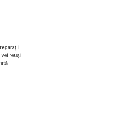
reparații
 vei reuși
rată