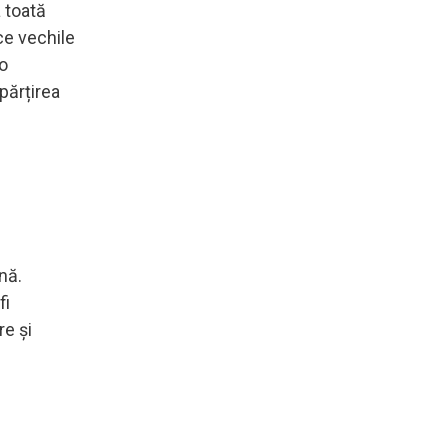
 toată
ce vechile
 o
părțirea
nă.
fi
re și