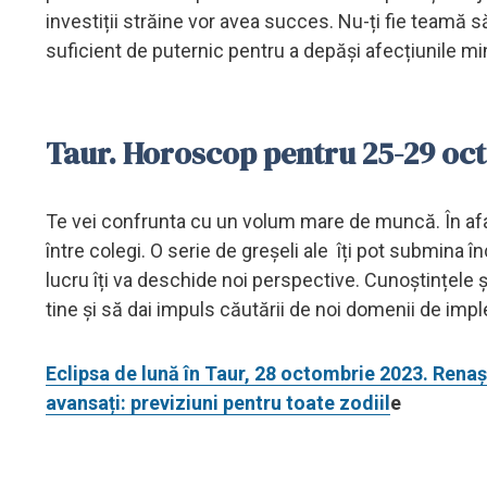
investiții străine vor avea succes. Nu-ți fie teamă să
suficient de puternic pentru a depăși afecțiunile mi
Taur. Horoscop pentru 25-29 oc
Te vei confrunta cu un volum mare de muncă. În aface
între colegi. O serie de greșeli ale îți pot submina în
lucru îți va deschide noi perspective. Cunoștințele și
tine și să dai impuls căutării de noi domenii de imp
Eclipsa de lună în Taur, 28 octombrie 2023. Renașt
avansați: previziuni pentru toate zodiil
e