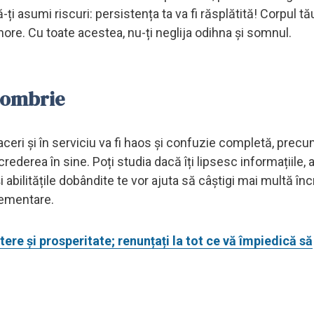
-ți asumi riscuri: persistența ta va fi răsplătită! Corpul t
nore. Cu toate acestea, nu-ți neglija odihna și somnul.
tombrie
ri și în serviciu va fi haos și confuzie completă, precum 
crederea în sine. Poți studia dacă îți lipsesc informațiile,
 abilitățile dobândite te vor ajuta să câștigi mai multă în
lementare.
ere și prosperitate; renunțați la tot ce vă împiedică să