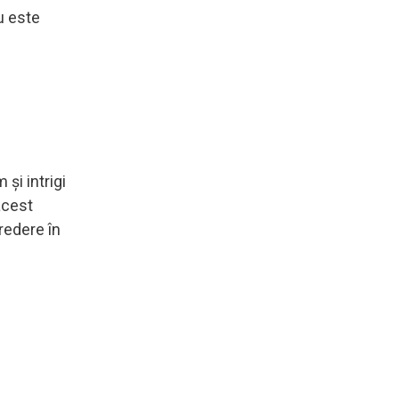
ău este
și intrigi
 acest
credere în