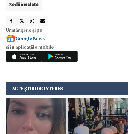
zodii inselate
Urmăriți-ne și pe
Google News
și în aplicațiile mobile
ALTE ȘTIRI DE INTERES