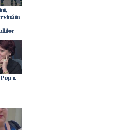
ni,
ervină în
diilor
 Pop a