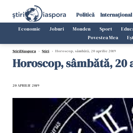
Politică
Internațional
Economie
Joburi
Monden
Sport
Educ
Povestea Mea
Eș
StiriDiaspora
›
Știri
›
Horoscop, sâmbătă, 20 aprilie 2019
Horoscop, sâmbătă, 20 a
20 APRILIE 2019