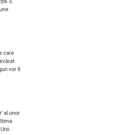
ție. E
pune
pe care
devărat
uri vor fi
' al unor
ultima
 Unii