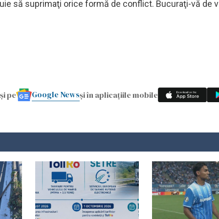
uie să suprimaţi orice formă de conflict. Bucuraţi-vă de v
Google News
și pe
și în aplicațiile mobile