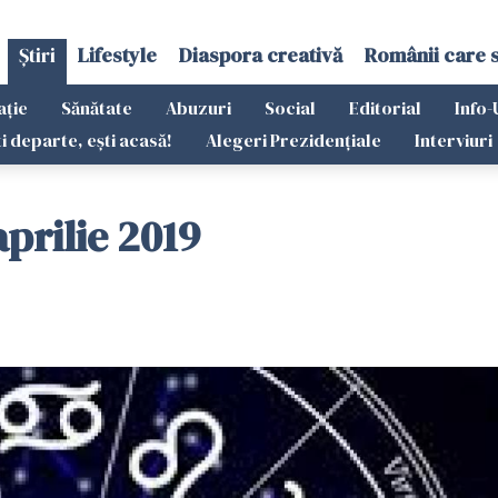
Știri
Lifestyle
Diaspora creativă
Românii care 
ație
Sănătate
Abuzuri
Social
Editorial
Info-
ti departe, ești acasă!
Alegeri Prezidențiale
Interviuri
prilie 2019