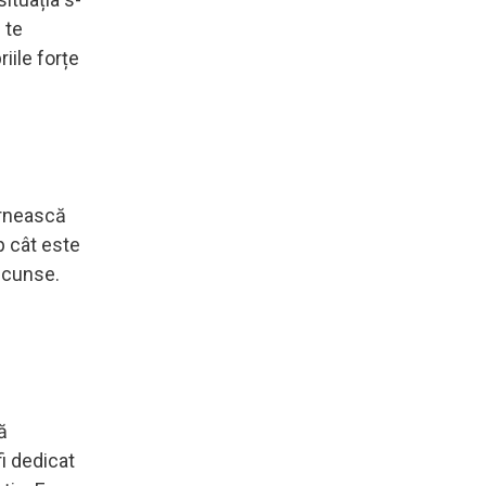
 te
iile forțe
ornească
p cât este
ascunse.
ă
i dedicat