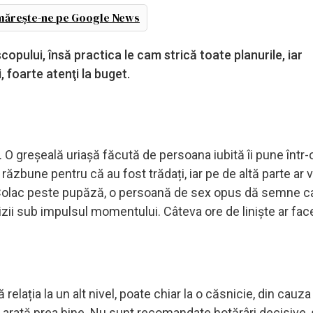
ărește-ne pe Google News
opului, însă practica le cam strică toate planurile, iar
, foarte atenţi la buget.
 O greșeală uriașă făcută de persoana iubită îi pune într-
 răzbune pentru că au fost trădați, iar pe de altă parte ar 
olac peste pupăză, o persoană de sex opus dă semne ca
ii sub impulsul momentului. Câteva ore de liniște ar fac
relația la un alt nivel, poate chiar la o căsnicie, din cauza
nu arată prea bine. Nu sunt recomandate hotărâri decisive, 