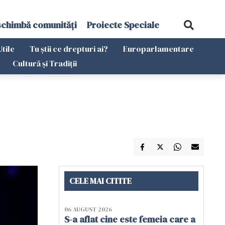
schimbă comunități
Proiecte Speciale
Utile
Tu știi ce drepturi ai?
Europarlamentare
Cultură și Tradiții
CELE MAI CITITE
06 AUGUST 2026
S-a aflat cine este femeia care a