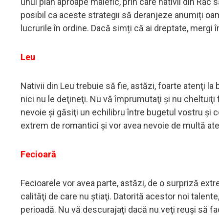
unui plan aproape malefic, prin care nativii din Rac s
posibil ca aceste strategii să deranjeze anumiți oam
lucrurile în ordine. Dacă simți că ai dreptate, mergi 
Leu
Nativii din Leu trebuie să fie, astăzi, foarte atenţi 
nici nu le deţineţi. Nu vă împrumutaţi şi nu cheltuiţi 
nevoie şi găsiţi un echilibru între bugetul vostru şi 
extrem de romantici şi vor avea nevoie de multă ate
Fecioară
Fecioarele vor avea parte, astăzi, de o surpriză extr
calităţi de care nu ştiaţi. Datorită acestor noi tale
perioadă. Nu vă descurajaţi dacă nu veţi reuşi să fac