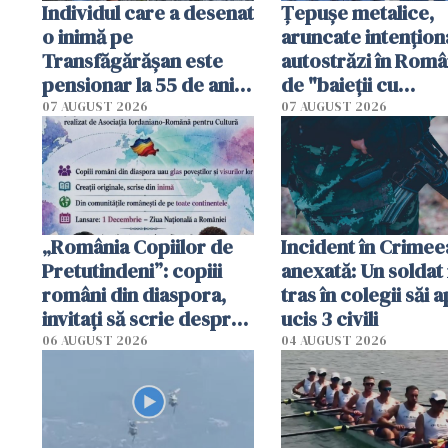
Individul care a desenat
Țepușe metalice,
o inimă pe
aruncate intențion
Transfăgărășan este
autostrăzi în Româ
pensionar la 55 de ani.
de "baieții cu
Poliția l-a identificat
platforme": "Mi-au
07 AUGUST 2026
07 AUGUST 2026
cerut 1200 lei să m
tracteze"
„România Copiilor de
Incident în Crimee
Pretutindeni”: copiii
anexată: Un soldat 
români din diaspora,
tras în colegii săi a
invitați să scrie despre
ucis 3 civili
România într-un volum
06 AUGUST 2026
04 AUGUST 2026
special