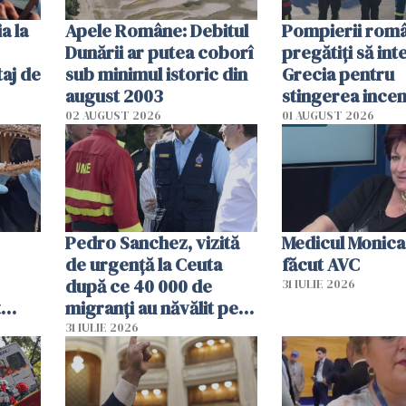
a la
Apele Române: Debitul
Pompierii româ
Dunării ar putea coborî
pregătiţi să int
aj de
sub minimul istoric din
Grecia pentru
august 2003
stingerea incen
02 AUGUST 2026
01 AUGUST 2026
Pedro Sanchez, vizită
Medicul Monica
de urgență la Ceuta
făcut AVC
după ce 40 000 de
31 IULIE 2026
t
migranți au năvălit pe
și o
teritoriul spaniol: „Vom
31 IULIE 2026
ni
mobiliza toate
resursele"