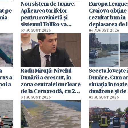
Nou sistem de taxare.
Europa League:
at pe
Aplicarea tarifelor
Craiova obține
nia
pentru rovinietă şi
rezultat bun în
sistemul TollRo va
deplasarea de 
începe la 1 octombrie
07 AUGUST 2026
06 AUGUST 2026
ă
a
Radu Miruţă: Nivelul
Seceta lovește 
rus a
Dunării a crescut, în
Dunăre. Cum ar
poi a
zona centralei nucleare
situația în toate
de la Cernavodă, cu 2
dunărene și de
cm faţă de ziua trecută
România resim
04 AUGUST 2026
03 AUGUST 2026
efectele, deși a
în iulie