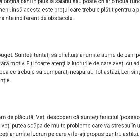
ă obțină bani în plus la salariu sau poate chiar o nouă func
eni, însă acesta este prețul care trebuie plătit pentru a 
înainte indiferent de obstacole.
la buget. Sunteţi tentaţi să cheltuiţi anumite sume de bani 
fără motiv. Fiţi foarte atenţi la lucrurile de care aveţi cu a
ceea ce trebuie să cumpăraţi neapărat. Tot astăzi, Leii sing
nţie.
em de plăcută. Veţi descoperi că sunteţi fericitul 'posesor
nte, veţi putea scăpa de multe probleme care vă stresau în 
eţi anumite lucruri pe care vi le-aţi propus pentru astăzi.