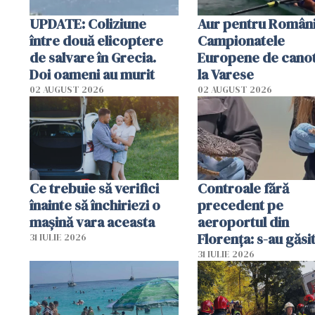
UPDATE: Coliziune
Aur pentru Români
între două elicoptere
Campionatele
de salvare în Grecia.
Europene de canot
Doi oameni au murit
la Varese
02 AUGUST 2026
02 AUGUST 2026
Ce trebuie să verifici
Controale fără
înainte să închiriezi o
precedent pe
mașină vara aceasta
aeroportul din
Florența: s-au găsi
31 IULIE 2026
capete de aligator 
31 IULIE 2026
sumă imensă de ba