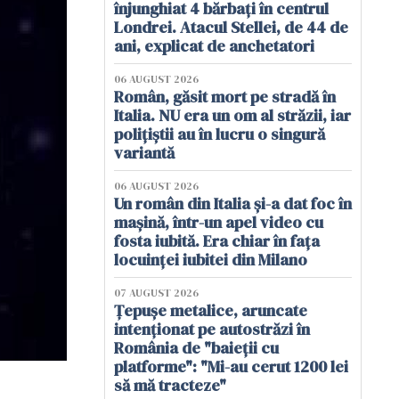
înjunghiat 4 bărbați în centrul
Londrei. Atacul Stellei, de 44 de
ani, explicat de anchetatori
06 AUGUST 2026
Român, găsit mort pe stradă în
Italia. NU era un om al străzii, iar
polițiștii au în lucru o singură
variantă
06 AUGUST 2026
Un român din Italia și-a dat foc în
mașină, într-un apel video cu
fosta iubită. Era chiar în fața
locuinței iubitei din Milano
07 AUGUST 2026
Țepușe metalice, aruncate
intenționat pe autostrăzi în
România de "baieții cu
platforme": "Mi-au cerut 1200 lei
să mă tracteze"