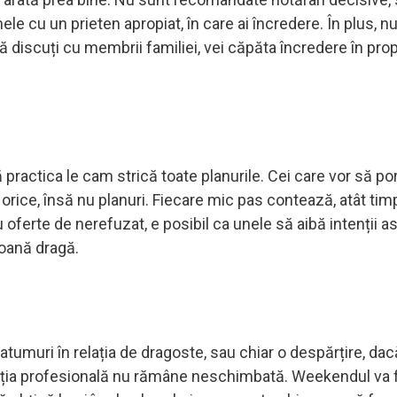
e cu un prieten apropiat, în care ai încredere. În plus, nu
să discuți cu membrii familiei, vei căpăta încredere în propr
ă practica le cam strică toate planurile. Cei care vor să p
orice, însă nu planuri. Fiecare mic pas contează, atât tim
 oferte de nerefuzat, e posibil ca unele să aibă intenții 
soană dragă.
atumuri în relația de dragoste, sau chiar o despărțire, dac
ația profesională nu rămâne neschimbată. Weekendul va f