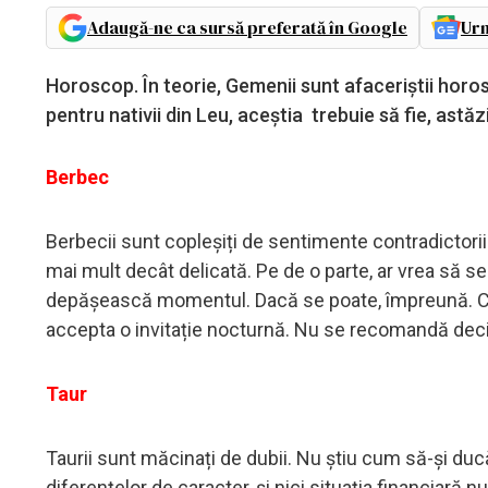
Adaugă-ne ca sursă preferată în Google
Urm
Horoscop. În teorie, Gemenii sunt afaceriștii horosc
pentru nativii din Leu, aceștia trebuie să fie, astăzi
Berbec
Berbecii sunt copleșiți de sentimente contradictorii.
mai mult decât delicată. Pe de o parte, ar vrea să se
depășească momentul. Dacă se poate, împreună. C
accepta o invitație nocturnă. Nu se recomandă deciz
Taur
Taurii sunt măcinați de dubii. Nu știu cum să-și ducă 
diferențelor de caracter, și nici situația financiară 