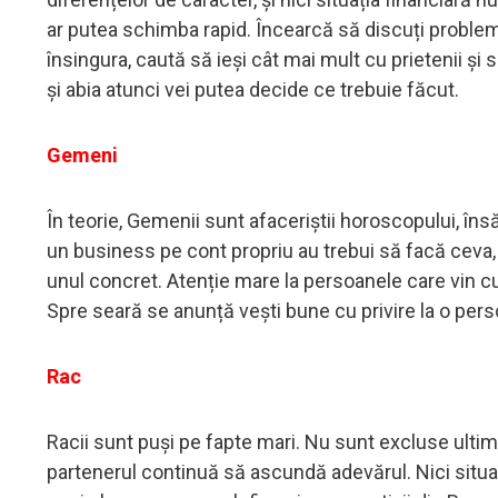
ar putea schimba rapid. Încearcă să discuți problemel
însingura, caută să ieși cât mai mult cu prietenii și 
și abia atunci vei putea decide ce trebuie făcut.
Gemeni
În teorie, Gemenii sunt afaceriștii horoscopului, îns
un business pe cont propriu au trebui să facă ceva, 
unul concret. Atenție mare la persoanele care vin cu
Spre seară se anunță vești bune cu privire la o per
Rac
Racii sunt puși pe fapte mari. Nu sunt excluse ultim
partenerul continuă să ascundă adevărul. Nici situ