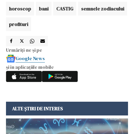
horoscop
bani
CASTIG
semnele zodiacului
profituri
Urmăriți-ne și pe
Google News
și în aplicațiile mobile
ALTE ȘTIRI DE INTERES