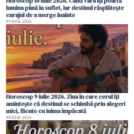
Horoscop 10 iulie 2026. Când vara își poartă
lumina până în suflet, iar destinul răsplătește
curajul de a merge înainte
09 IULIE 2026
Horoscop 9 iulie 2026. Ziua în care cerul îți
amintește că destinul se schimbă prin alegeri
mici, făcute cu inima împăcată
08 IULIE 2026