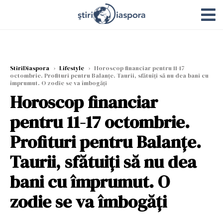
StiriDiaspora
›
Lifestyle
›
Horoscop financiar pentru 11-17
octombrie. Profituri pentru Balanțe. Taurii, sfătuiți să nu dea bani cu
împrumut. O zodie se va îmbogăți
Horoscop financiar
pentru 11-17 octombrie.
Profituri pentru Balanțe.
Taurii, sfătuiți să nu dea
bani cu împrumut. O
zodie se va îmbogăți