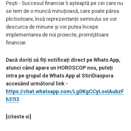
Pești - Succesul financiar îi așteaptă pe cei care nu
se tem de o muncă minuțioasă, care poate părea
plictisitoare, însă reprezentanții semnului se vor
descurca de minune și vor putea începe
implementarea de noi proiecte, promițătoare
financiar.
Dacă doriți să fiți notificați direct pe Whats App,
atunci când apare un HOROSCOP nou, puteți
intra pe grupul de Whats App al StiriDiaspora
accesând următorul link -
https://chat.whatsapp.com/LgDKgCCyLosIAubzF
h37I3
[citeste si]