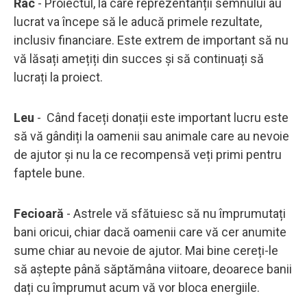
Rac
- Proiectul, la care reprezentanții semnului au
lucrat va începe să le aducă primele rezultate,
inclusiv financiare. Este extrem de important să nu
vă lăsați amețiți din succes și să continuați să
lucrați la proiect.
Leu
- Când faceți donații este important lucru este
să vă gândiți la oamenii sau animale care au nevoie
de ajutor și nu la ce recompensă veți primi pentru
faptele bune.
Fecioară
- Astrele vă sfătuiesc să nu împrumutați
bani oricui, chiar dacă oamenii care vă cer anumite
sume chiar au nevoie de ajutor. Mai bine cereți-le
să aștepte până săptămâna viitoare, deoarece banii
dați cu împrumut acum vă vor bloca energiile.