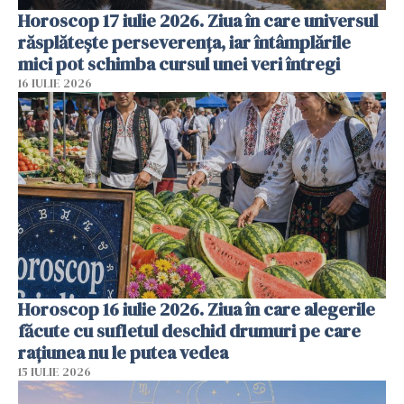
Horoscop 17 iulie 2026. Ziua în care universul
răsplătește perseverența, iar întâmplările
mici pot schimba cursul unei veri întregi
16 IULIE 2026
Horoscop 16 iulie 2026. Ziua în care alegerile
făcute cu sufletul deschid drumuri pe care
rațiunea nu le putea vedea
15 IULIE 2026