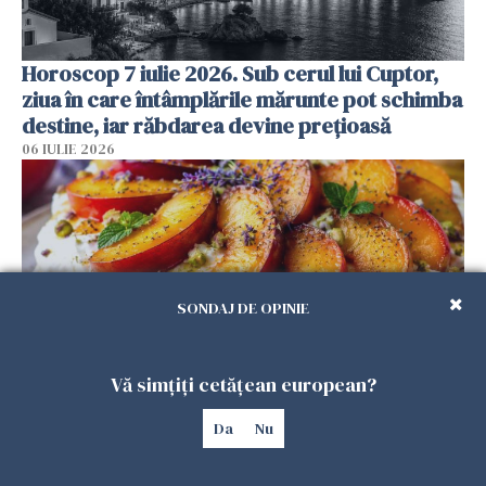
Horoscop 7 iulie 2026. Sub cerul lui Cuptor,
ziua în care întâmplările mărunte pot schimba
destine, iar răbdarea devine prețioasă
06 IULIE 2026
SONDAJ DE OPINIE
Vă simțiți cetățean european?
Desertul perfect pentru luna iulie: Pavlova cu
Da
Nu
piersici coapte, miere și lavandă
05 IULIE 2026