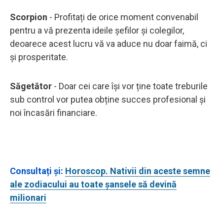
Scorpion
- Profitați de orice moment convenabil
pentru a vă prezenta ideile șefilor și colegilor,
deoarece acest lucru vă va aduce nu doar faimă, ci
și prosperitate.
Săgetător
- Doar cei care își vor ține toate treburile
sub control vor putea obține succes profesional și
noi încasări financiare.
Consultați și
:
Horoscop. Nativii din aceste semne
ale zodiacului au toate șansele să devină
milionari