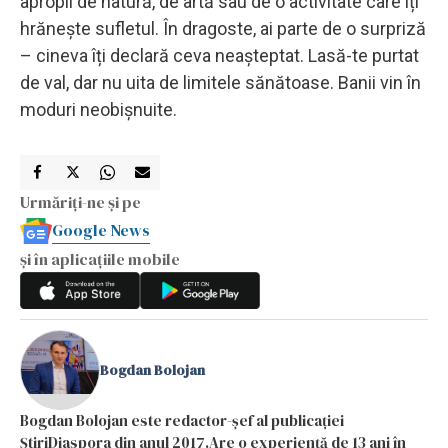
apropii de natură, de artă sau de o activitate care îți
hrănește sufletul. În dragoste, ai parte de o surpriză
– cineva îți declară ceva neașteptat. Lasă-te purtat
de val, dar nu uita de limitele sănătoase. Banii vin în
moduri neobișnuite.
Urmăriți-ne și pe
Google News
și în aplicațiile mobile
Bogdan Bolojan
Bogdan Bolojan este redactor-șef al publicației
ȘtiriDiaspora din anul 2017.Are o experiență de 13 ani în