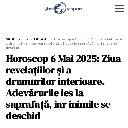
StiriDiaspora
›
Lifestyle
›
Horoscop 6 Mai 2025: Ziua revelațiilor și
a drumurilor interioare. Adevărurile ies la suprafață, iar inimile se
deschid
Horoscop 6 Mai 2025: Ziua
revelațiilor și a
drumurilor interioare.
Adevărurile ies la
suprafață, iar inimile se
deschid