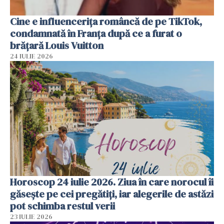
Cine e influencerița româncă de pe TikTok,
condamnată în Franța după ce a furat o
brățară Louis Vuitton
24 IULIE 2026
Horoscop 24 iulie 2026. Ziua în care norocul îi
găsește pe cei pregătiți, iar alegerile de astăzi
pot schimba restul verii
23 IULIE 2026