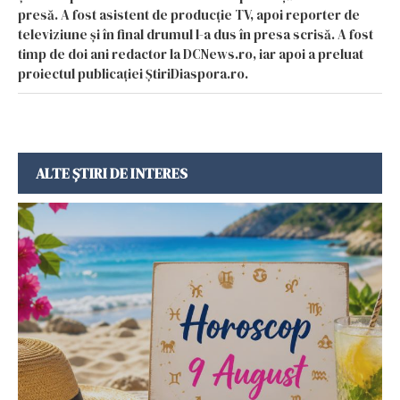
presă. A fost asistent de producție TV, apoi reporter de
televiziune și în final drumul l-a dus în presa scrisă. A fost
timp de doi ani redactor la DCNews.ro, iar apoi a preluat
proiectul publicației ȘtiriDiaspora.ro.
ALTE ȘTIRI DE INTERES