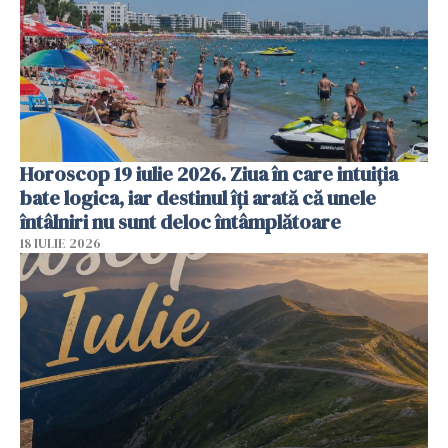
Horoscop 19 iulie 2026. Ziua în care intuiția
bate logica, iar destinul îți arată că unele
întâlniri nu sunt deloc întâmplătoare
18 IULIE 2026