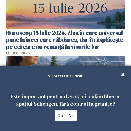
Horoscop 15 iulie 2026. Ziua în care universul
pune la încercare răbdarea, dar îi răsplătește
pe cei care nu renunță la visurile lor
14 IULIE 2026
SONDAJ DE OPINIE
Este important pentru dvs. că circulăm liber în
spațiul Schengen, fără control la granițe?
Da
Nu
Horoscop 14 iulie 2026. Ziua în care destinul