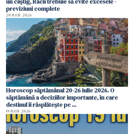
un câștig, Racii trebuie să evite excesele -
previziuni complete
20 IULIE 2026
Horoscop săptămânal 20-26 iulie 2026. O
săptămână a deciziilor importante, în care
destinul îi răsplătește pe ...
19 IULIE 2026