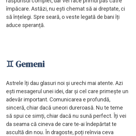
răspunsul complet, dar vei face primul pas către
împăcare. Astăzi, nu ești chemat să ai dreptate, ci
să înțelegi. Spre seară, o veste legată de bani îți
aduce speranță.
♊ Gemeni
Astrele îți dau glasuri noi și urechi mai atente. Azi
ești mesagerul unei idei, dar și cel care primește un
adevăr important. Comunicarea e profundă,
sinceră, chiar dacă uneori dureroasă. Nu te teme
să spui ce simți, chiar dacă nu sună perfect. Îți vei
da seama că cineva de care te-ai îndepărtat te
ascultă din nou. În dragoste, poți reînvia ceva