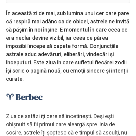
În această zi de mai, sub lumina unui cer care pare
că respiră mai adânc ca de obicei, astrele ne invită
să pășim în noi înșine. E momentul în care ceea ce
era neclar devine vizibil, iar ceea ce părea
imposibil începe să capete formă. Conjuncțiile
astrale aduc adevăruri, eliberări, vindecări și
începuturi. Este ziua în care sufletul fiecărei zodii
își scrie o pagină nouă, cu emoții sincere și intenții
curate.
♈ Berbec
Ziua de astăzi îți cere să încetinești. Deși ești
obișnuit să fii primul care aleargă spre linia de
sosire, astrele îți șoptesc că e timpul să asculți, nu