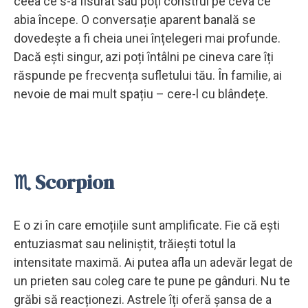
ceea ce s-a fisurat sau poți construi pe ceva ce
abia începe. O conversație aparent banală se
dovedește a fi cheia unei înțelegeri mai profunde.
Dacă ești singur, azi poți întâlni pe cineva care îți
răspunde pe frecvența sufletului tău. În familie, ai
nevoie de mai mult spațiu – cere-l cu blândețe.
♏ Scorpion
E o zi în care emoțiile sunt amplificate. Fie că ești
entuziasmat sau neliniștit, trăiești totul la
intensitate maximă. Ai putea afla un adevăr legat de
un prieten sau coleg care te pune pe gânduri. Nu te
grăbi să reacționezi. Astrele îți oferă șansa de a