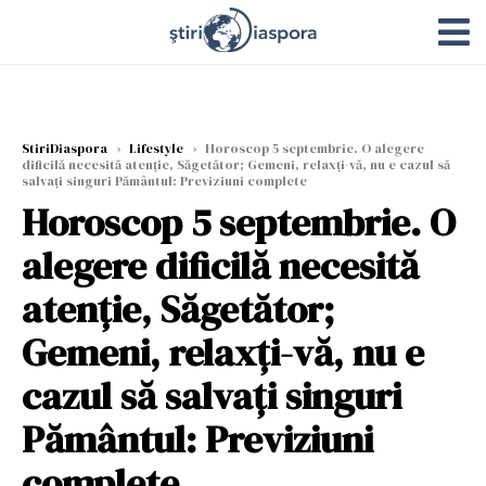
StiriDiaspora
›
Lifestyle
›
Horoscop 5 septembrie. O alegere
dificilă necesită atenție, Săgetător; Gemeni, relaxți-vă, nu e cazul să
salvați singuri Pământul: Previziuni complete
Horoscop 5 septembrie. O
alegere dificilă necesită
atenție, Săgetător;
Gemeni, relaxți-vă, nu e
cazul să salvați singuri
Pământul: Previziuni
complete