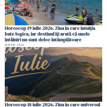
Horoscop 19 iulie 2026. Ziua în care intuiția
bate logica, iar destinul îți arată că unele
întâlniri nu sunt deloc întâmplătoare
18 IULIE 2026
Horoscop 18 iulie 2026. Ziua în care universul