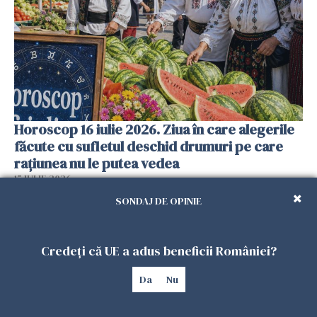
Horoscop 16 iulie 2026. Ziua în care alegerile
făcute cu sufletul deschid drumuri pe care
rațiunea nu le putea vedea
15 IULIE 2026
SONDAJ DE OPINIE
Credeți că UE a adus beneficii României?
Da
Nu