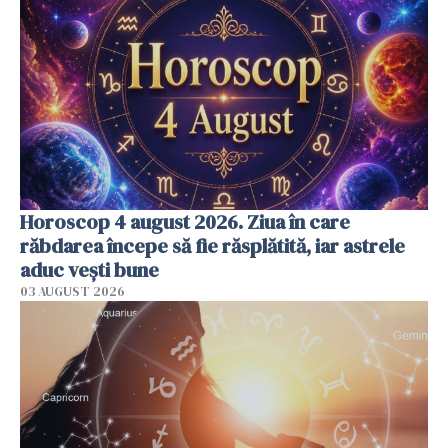
Horoscop 4 august 2026. Ziua în care
răbdarea începe să fie răsplătită, iar astrele
aduc vești bune
03 AUGUST 2026