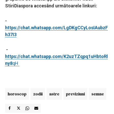
StiriDiaspora accesând următoarele linkuri:
-
https://chat.whatsapp.com/LgDKgCCyLosIAubzF
h37I3
-
https://chat.whatsapp.com/K2uzTZqpq1uHbtoRl
ny8
qH
horoscop
zodii
astre
previziuni
semne