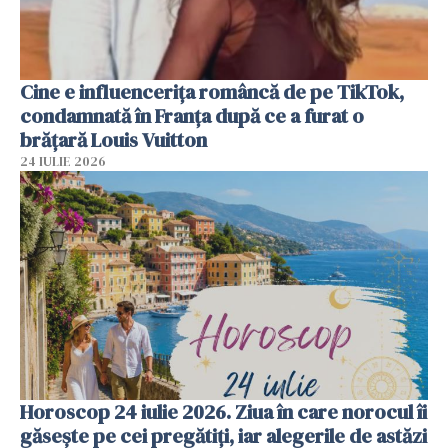
Cine e influencerița româncă de pe TikTok,
condamnată în Franța după ce a furat o
brățară Louis Vuitton
24 IULIE 2026
Horoscop 24 iulie 2026. Ziua în care norocul îi
găsește pe cei pregătiți, iar alegerile de astăzi