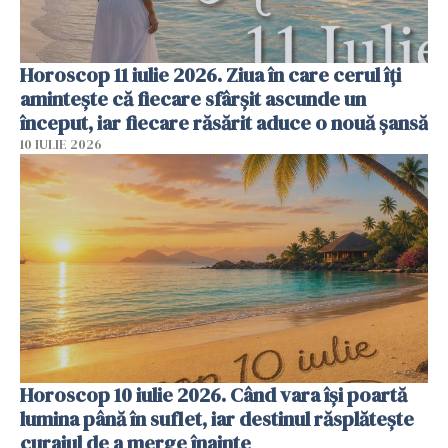
Horoscop 11 iulie 2026. Ziua în care cerul îți
amintește că fiecare sfârșit ascunde un
început, iar fiecare răsărit aduce o nouă șansă
10 IULIE 2026
Horoscop 10 iulie 2026. Când vara își poartă
lumina până în suflet, iar destinul răsplătește
curajul de a merge înainte