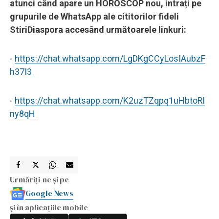
atunci când apare un HOROSCOP nou, intrați pe
grupurile de WhatsApp ale cititorilor fideli
StiriDiaspora accesând următoarele linkuri:
-
https://chat.whatsapp.com/LgDKgCCyLosIAubzF
h37I3
-
https://chat.whatsapp.com/K2uzTZqpq1uHbtoRl
ny8qH
Urmăriți-ne și pe
Google News
și în aplicațiile mobile