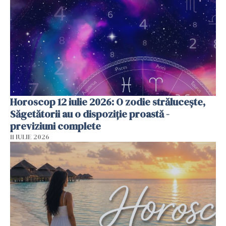
Horoscop 12 iulie 2026: O zodie strălucește,
Săgetătorii au o dispoziție proastă -
previziuni complete
11 IULIE 2026