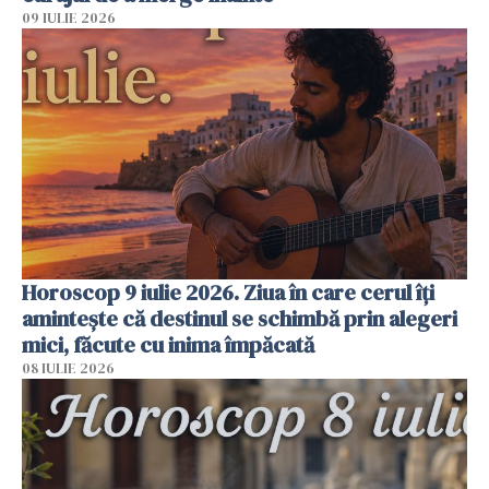
09 IULIE 2026
Horoscop 9 iulie 2026. Ziua în care cerul îți
amintește că destinul se schimbă prin alegeri
mici, făcute cu inima împăcată
08 IULIE 2026