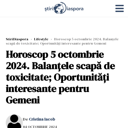
StiriDiaspora
›
Lifestyle
›
Horoscop 5 octombrie 2024. Balanțele
scapă de toxicitate; Oportunități interesante pentru Gemeni
Horoscop 5 octombrie
2024. Balanțele scapă de
toxicitate; Oportunități
interesante pentru
Gemeni
De
Cristina Iacob
04 OCTOMBRIE 2024