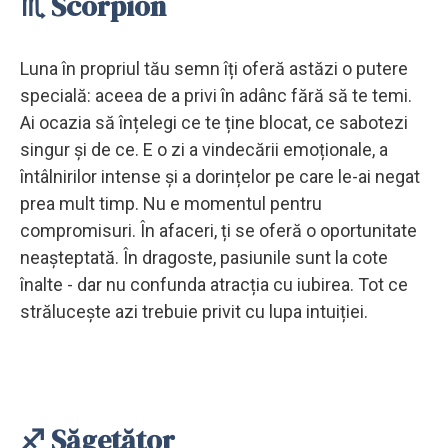
♏ Scorpion
Luna în propriul tău semn îți oferă astăzi o putere
specială: aceea de a privi în adânc fără să te temi.
Ai ocazia să înțelegi ce te ține blocat, ce sabotezi
singur și de ce. E o zi a vindecării emoționale, a
întâlnirilor intense și a dorințelor pe care le-ai negat
prea mult timp. Nu e momentul pentru
compromisuri. În afaceri, ți se oferă o oportunitate
neașteptată. În dragoste, pasiunile sunt la cote
înalte - dar nu confunda atracția cu iubirea. Tot ce
strălucește azi trebuie privit cu lupa intuiției.
♐ Săgetător