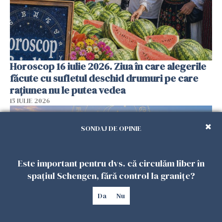
Horoscop 16 iulie 2026. Ziua în care alegerile
făcute cu sufletul deschid drumuri pe care
rațiunea nu le putea vedea
15 IULIE 2026
SONDAJ DE OPINIE
Este important pentru dvs. că circulăm liber în
spațiul Schengen, fără control la granițe?
Da
Nu