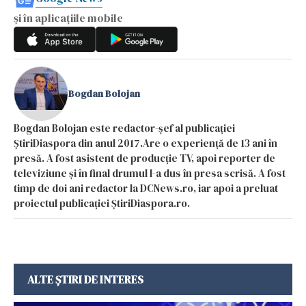
și în aplicațiile mobile
Bogdan Bolojan
Bogdan Bolojan este redactor-șef al publicației
ȘtiriDiaspora din anul 2017.Are o experiență de 13 ani în
presă. A fost asistent de producție TV, apoi reporter de
televiziune și în final drumul l-a dus în presa scrisă. A fost
timp de doi ani redactor la DCNews.ro, iar apoi a preluat
proiectul publicației ȘtiriDiaspora.ro.
ALTE ȘTIRI DE INTERES