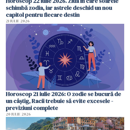
Horoscop 22 iulie 2026. Ziua în care soarele
schimbă zodia, iar astrele deschid un nou
capitol pentru fiecare destin
21 IULIE 2026
Horoscop 21 iulie 2026: O zodie se bucură de
un câștig, Racii trebuie să evite excesele -
previziuni complete
20 IULIE 2026