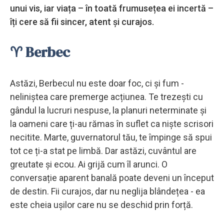
unui vis, iar viața – în toată frumusețea ei incertă –
îți cere să fii sincer, atent și curajos.
♈ Berbec
Astăzi, Berbecul nu este doar foc, ci și fum -
neliniștea care premerge acțiunea. Te trezești cu
gândul la lucruri nespuse, la planuri neterminate și
la oameni care ți-au rămas în suflet ca niște scrisori
necitite. Marte, guvernatorul tău, te împinge să spui
tot ce ți-a stat pe limbă. Dar astăzi, cuvântul are
greutate și ecou. Ai grijă cum îl arunci. O
conversație aparent banală poate deveni un început
de destin. Fii curajos, dar nu neglija blândețea - ea
este cheia ușilor care nu se deschid prin forță.