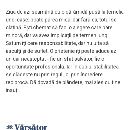
Ziua de azi seamănă cu o cărămidă pusă la temelia
unei case: poate părea mică, dar fără ea, totul se
clatină. Ești chemat să faci o alegere care pare
minoră, dar va avea implicații pe termen lung.
Saturn îți cere responsabilitate, dar nu uita să
asculți și de suflet. O prietenie îți poate aduce azi
un dar neașteptat - fie un sfat salvator, fie o
oportunitate profesională. Iar în cuplu, stabilitatea
se clădește nu prin reguli, ci prin încredere
reciprocă. Dă dovadă de blândețe, mai ales cu tine
însuți.
♒ Vărsător