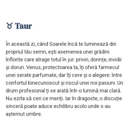
♉ Taur
În această zi, când Soarele încă te luminează din
propriul tău semn, ești asemenea unei grădini
înflorite care atrage totul în jur: priviri, dorințe, invidii
și doruri. Venus, protectoarea ta, îți oferă farmecul
unei serate parfumate, dar îți cere și o alegere: între
confortul binecunoscut și riscul unei noi pasiuni. Un
drum profesional ți se arată într-o lumină mai clară.
Nu ezita să ceri ce meriți. Iar în dragoste, o discuție
sinceră poate aduce echilibru acolo unde s-au
așternut umbre.