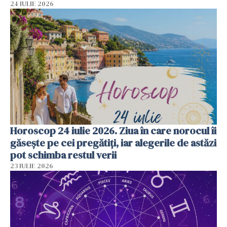
24 IULIE 2026
Horoscop 24 iulie 2026. Ziua în care norocul îi
găsește pe cei pregătiți, iar alegerile de astăzi
pot schimba restul verii
23 IULIE 2026