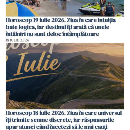
Horoscop 19 iulie 2026. Ziua în care intuiția
bate logica, iar destinul îți arată că unele
întâlniri nu sunt deloc întâmplătoare
18 IULIE 2026
Horoscop 18 iulie 2026. Ziua în care universul
îți trimite semne discrete, iar răspunsurile
apar atunci când încetezi să le mai cauți