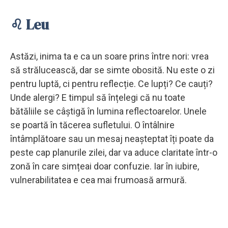
♌ Leu
Astăzi, inima ta e ca un soare prins între nori: vrea
să strălucească, dar se simte obosită. Nu este o zi
pentru luptă, ci pentru reflecție. Ce lupți? Ce cauți?
Unde alergi? E timpul să înțelegi că nu toate
bătăliile se câștigă în lumina reflectoarelor. Unele
se poartă în tăcerea sufletului. O întâlnire
întâmplătoare sau un mesaj neașteptat îți poate da
peste cap planurile zilei, dar va aduce claritate într-o
zonă în care simțeai doar confuzie. Iar în iubire,
vulnerabilitatea e cea mai frumoasă armură.