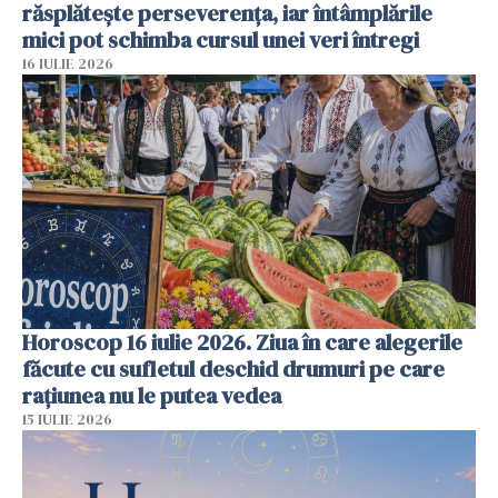
răsplătește perseverența, iar întâmplările
mici pot schimba cursul unei veri întregi
16 IULIE 2026
Horoscop 16 iulie 2026. Ziua în care alegerile
făcute cu sufletul deschid drumuri pe care
rațiunea nu le putea vedea
15 IULIE 2026