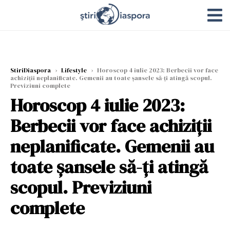
StiriDiaspora
›
Lifestyle
›
Horoscop 4 iulie 2023: Berbecii vor face
achiziții neplanificate. Gemenii au toate șansele să-ți atingă scopul.
Previziuni complete
Horoscop 4 iulie 2023:
Berbecii vor face achiziții
neplanificate. Gemenii au
toate șansele să-ți atingă
scopul. Previziuni
complete