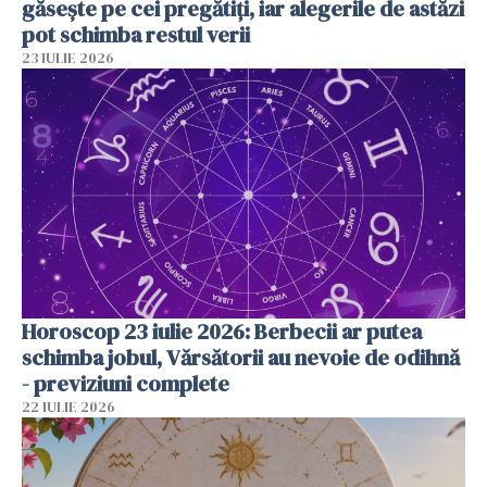
găsește pe cei pregătiți, iar alegerile de astăzi
pot schimba restul verii
23 IULIE 2026
Horoscop 23 iulie 2026: Berbecii ar putea
schimba jobul, Vărsătorii au nevoie de odihnă
- previziuni complete
22 IULIE 2026