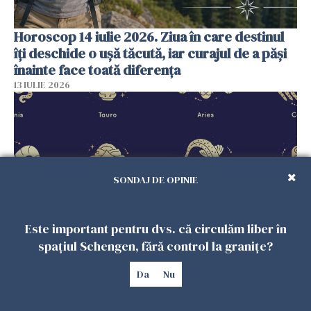
Horoscop 14 iulie 2026. Ziua în care destinul
îți deschide o ușă tăcută, iar curajul de a păși
înainte face toată diferența
13 IULIE 2026
SONDAJ DE OPINIE
Este important pentru dvs. că circulăm liber în
spațiul Schengen, fără control la granițe?
Horoscop 13 iulie 2026. Săptămâna începe cu
aspecte interesante în plan financiar
Da
Nu
12 IULIE 2026