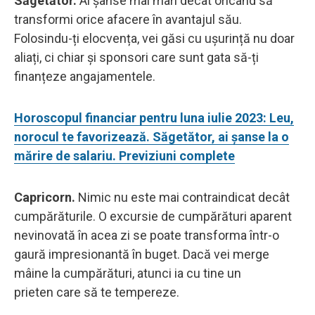
Săgetător.
Ai șanse mai mari decât oricând să
transformi orice afacere în avantajul său.
Folosindu-ți elocvența, vei găsi cu ușurință nu doar
aliați, ci chiar și sponsori care sunt gata să-ți
finanțeze angajamentele.
Horoscopul financiar pentru luna iulie 2023: Leu,
norocul te favorizează. Săgetător, ai șanse la o
mărire de salariu. Previziuni complete
Capricorn.
Nimic nu este mai contraindicat decât
cumpărăturile. O excursie de cumpărături aparent
nevinovată în acea zi se poate transforma într-o
gaură impresionantă în buget. Dacă vei merge
mâine la cumpărături, atunci ia cu tine un
prieten care să te tempereze.