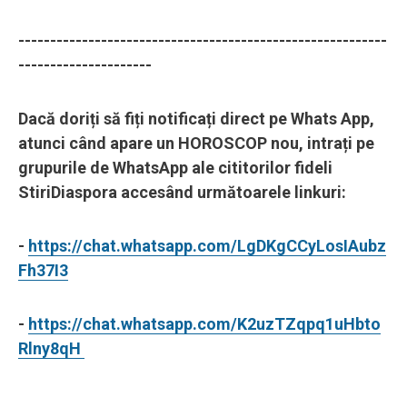
----------------------------------------------------------
---------------------
Dacă doriți să fiți notificați direct pe Whats App,
atunci când apare un HOROSCOP nou, intrați pe
grupurile de WhatsApp ale cititorilor fideli
StiriDiaspora accesând următoarele linkuri:
-
https://chat.whatsapp.com/LgDKgCCyLosIAubz
Fh37I3
-
https://chat.whatsapp.com/K2uzTZqpq1uHbto
Rlny8qH