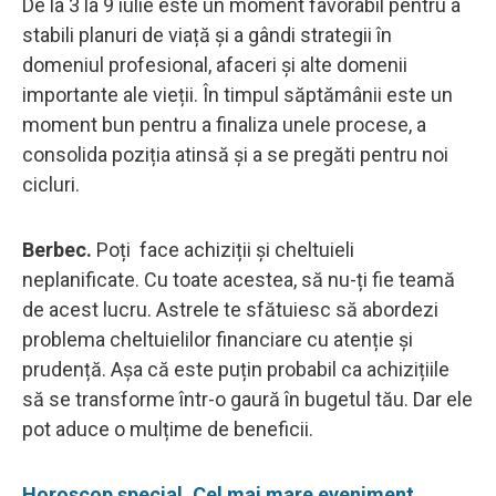
De la 3 la 9 iulie este un moment favorabil pentru a
stabili planuri de viață și a gândi strategii în
domeniul profesional, afaceri și alte domenii
importante ale vieții. În timpul săptămânii este un
moment bun pentru a finaliza unele procese, a
consolida poziția atinsă și a se pregăti pentru noi
cicluri.
Berbec.
Poți face achiziții și cheltuieli
neplanificate. Cu toate acestea, să nu-ți fie teamă
de acest lucru. Astrele te sfătuiesc să abordezi
problema cheltuielilor financiare cu atenție și
prudență. Așa că este puțin probabil ca achizițiile
să se transforme într-o gaură în bugetul tău. Dar ele
pot aduce o mulțime de beneficii.
Horoscop special. Cel mai mare eveniment