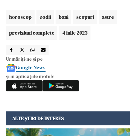
horoscop
zodii
bani
scopuri
astre
previziuni complete
4 iulie 2023
Urmăriți-ne și pe
Google News
și în aplicațiile mobile
ALTE ȘTIRI DE INTERES